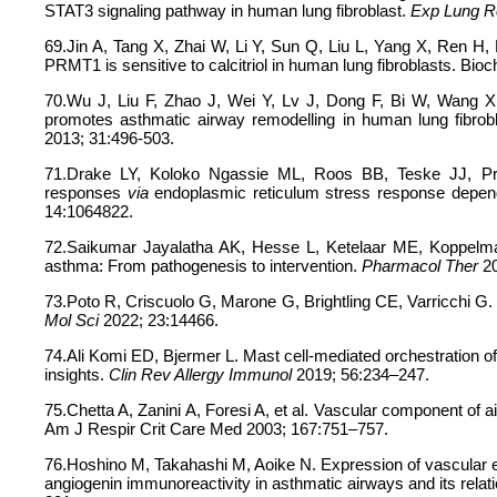
STAT3 signaling pathway in human lung fibroblast.
Exp Lung R
69.Jin A, Tang X, Zhai W, Li Y, Sun Q, Liu L, Yang X, Ren H
PRMT1 is sensitive to calcitriol in human lung fibroblasts. Bi
70.Wu J, Liu F, Zhao J, Wei Y, Lv J, Dong F, Bi W, Wang X
promotes asthmatic airway remodelling in human lung fibrob
2013; 31:496-503.
71.Drake LY, Koloko Ngassie ML, Roos BB, Teske JJ, Pr
responses
via
endoplasmic reticulum stress response depen
14:1064822.
72.Saikumar Jayalatha AK, Hesse L, Ketelaar ME, Koppelma
asthma: From pathogenesis to intervention.
Pharmacol Ther
20
73.Poto R, Criscuolo G, Marone G, Brightling CE, Varricchi G
Mol Sci
2022; 23:14466.
74.Ali Komi ED, Bjermer L. Mast cell-mediated orchestration 
insights.
Clin Rev Allergy Immunol
2019; 56:234–247.
75.Chetta A, Zanini A, Foresi A, et al. Vascular component of 
Am J Respir Crit Care Med 2003; 167:751–757.
76.Hoshino M, Takahashi M, Aoike N. Expression of vascular end
angiogenin immunoreactivity in asthmatic airways and its relat