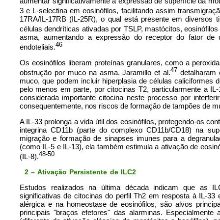
aumentar significativamente a expressão de superfície da mo
3 e L-selectina em eosinófilos, facilitando assim transmigraçã
17RA/IL-17RB (IL-25R), o qual está presente em diversos ti
células dendríticas ativadas por TSLP, mastócitos, eosinófilos 
asma, aumentando a expressão do receptor do fator de 
46
endoteliais.
Os eosinófilos liberam proteínas granulares, como a peroxid
47
obstrução por muco na asma. Jaramillo et al.
detalharam 
muco, que podem incluir hiperplasia de células caliciformes 
pelo menos em parte, por citocinas T2, particularmente a IL-
considerada importante citocina neste processo por interfe
consequentemente, nos riscos de formação de tampões de m
A IL-33 prolonga a vida útil dos eosinófilos, protegendo-os co
integrina CD11b (parte do complexo CD11b/CD18) na supe
migração e formação de sinapses imunes para a degranulaç
(como IL-5 e IL-13), ela também estimula a ativação de eosinó
48-50
(IL-8).
2 – Ativação Persistente de ILC2
Estudos realizados na última década indicam que as I
significativas de citocinas do perfil Th2 em resposta à IL-3
alérgica e na homeostase de eosinófilos, são alvos princip
principais "braços efetores" das alarminas. Especialment