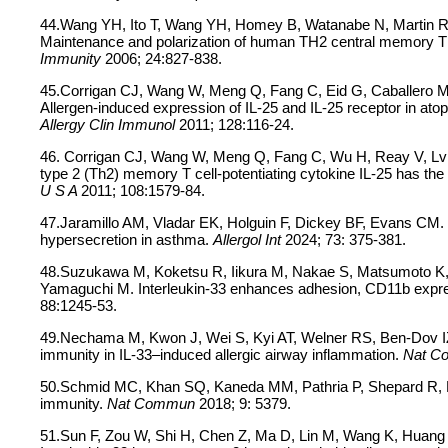
44.Wang YH, Ito T, Wang YH, Homey B, Watanabe N, Martin R, 
Maintenance and polarization of human TH2 central memory T ce
Immunity
2006; 24:827-838.
45.Corrigan CJ, Wang W, Meng Q, Fang C, Eid G, Caballero MR
Allergen-induced expression of IL-25 and IL-25 receptor in at
Allergy Clin Immunol
2011; 128:116-24.
46. Corrigan CJ, Wang W, Meng Q, Fang C, Wu H, Reay V, Lv Z,
type 2 (Th2) memory T cell-potentiating cytokine IL-25 has the
U S A
2011; 108:1579-84.
47.Jaramillo AM, Vladar EK, Holguin F, Dickey BF, Evans CM. 
hypersecretion in asthma.
Allergol Int
2024; 73: 375-381.
48.Suzukawa M, Koketsu R, Iikura M, Nakae S, Matsumoto K
Yamaguchi M. Interleukin-33 enhances adhesion, CD11b expre
88:1245-53.
49.Nechama M, Kwon J, Wei S, Kyi AT, Welner RS, Ben-Dov IZ, 
immunity in IL-33–induced allergic airway inflammation.
Nat 
50.Schmid MC, Khan SQ, Kaneda MM, Pathria P, Shepard R, Loui
immunity.
Nat Commun
2018; 9: 5379.
51.Sun F, Zou W, Shi H, Chen Z, Ma D, Lin M, Wang K, Huang 