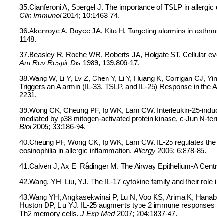
35.Cianferoni A, Spergel J. The importance of TSLP in allergic d
Clin Immunol
2014; 10:1463-74.
36.Akenroye A, Boyce JA, Kita H. Targeting alarmins in asthma
1148.
37.Beasley R, Roche WR, Roberts JA, Holgate ST. Cellular even
Am Rev Respir Dis
1989; 139:806-17.
38.Wang W, Li Y, Lv Z, Chen Y, Li Y, Huang K, Corrigan CJ, Yin
Triggers an Alarmin (IL-33, TSLP, and IL-25) Response in th
2231.
39.Wong CK, Cheung PF, Ip WK, Lam CW. Interleukin-25-induce
mediated by p38 mitogen-activated protein kinase, c-Jun N-ter
Biol
2005; 33:186-94.
40.Cheung PF, Wong CK, Ip WK, Lam CW. IL-25 regulates the 
eosinophilia in allergic inflammation.
Allergy
2006; 6:878-85.
41.Calvén J, Ax E, Rådinger M. The Airway Epithelium-A Cent
42.Wang, YH, Liu, YJ. The IL-17 cytokine family and their role i
43.Wang YH, Angkasekwinai P, Lu N, Voo KS, Arima K, Hanabu
Huston DP, Liu YJ. IL-25 augments type 2 immune responses 
Th2 memory cells.
J Exp Med
2007; 204:1837-47.