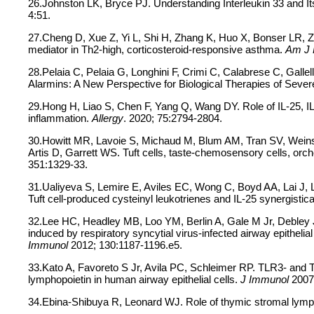
26.Johnston LK, Bryce PJ. Understanding Interleukin 33 and I
4:51.
27.Cheng D, Xue Z, Yi L, Shi H, Zhang K, Huo X, Bonser LR, Zha
mediator in Th2-high, corticosteroid-responsive asthma.
Am J 
28.Pelaia C, Pelaia G, Longhini F, Crimi C, Calabrese C, Gallel
Alarmins: A New Perspective for Biological Therapies of Seve
29.Hong H, Liao S, Chen F, Yang Q, Wang DY. Role of IL-25, IL
inflammation.
Allergy
. 2020; 75:2794-2804.
30.Howitt MR, Lavoie S, Michaud M, Blum AM, Tran SV, Weins
Artis D, Garrett WS. Tuft cells, taste-chemosensory cells, orch
351:1329-33.
31.Ualiyeva S, Lemire E, Aviles EC, Wong C, Boyd AA, Lai J, 
Tuft cell-produced cysteinyl leukotrienes and IL-25 synergistical
32.Lee HC, Headley MB, Loo YM, Berlin A, Gale M Jr, Debley 
induced by respiratory syncytial virus-infected airway epithelia
Immunol
2012; 130:1187-1196.e5.
33.Kato A, Favoreto S Jr, Avila PC, Schleimer RP. TLR3- and 
lymphopoietin in human airway epithelial cells.
J Immunol
2007;
34.Ebina-Shibuya R, Leonard WJ. Role of thymic stromal lymph