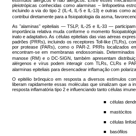
estímulos alérgicos e não alérgicos. Entre esses mecanismo
pleiotrópicas conhecidas como
alarminas –
linfopoetina est
incluindo a via do tipo 2 (IL-4, IL-5 e IL-13) e outras como
contribui diretamente para a fisiopatologia da asma, favorec
As "alaminas" epiteliais — TSLP, IL-25 e IL-33 — participa
importância relativa muda conforme o momento fisiopatológ
inato e adaptativo. As células epiteliais das vias aéreas exp
padrões (PRRs), incluindo os receptores Toll-like (TLRs), 
por protease (PARs), como o PAR-2. PRRs localizados e
encontram-se em membranas endossomiais. Determinados rec
manose (RM) e o DC-SIGN, também apresentam distribuição
alérgenos e vírus podem interagir com TLRs, CLRs e PARs 
alarminas epiteliais para desencadear inflamação com polariz
O epitélio brônquico em resposta a diversos estímulos com
liberam rapidamente essas moléculas que sinalizam que a in
resposta inflamatória tipo 2 e influenciando tanto células imu
■
células dendr
■
mastócitos
■
células linfoi
■
basófilos