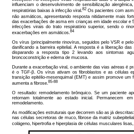
influenciam o desenvolvimento de sensibilização alergênica
82
respiratórias baixas à infecção viral.
Os pacientes com asma 
não asmáticos, apresentando resposta nitidamente mais fort
das exacerbações de asma em crianças em idade escolar e 
infecções virais do trato respiratório superior, sendo o r
84
exacerbações em asmáticos.
Os vírus (principalmente rinovírus, seguidos pelo VSR e pelo I
danificando a barreira epitelial. A resposta é a liberação d
disparando a resposta tipo 2 levando aos sintomas a
broncoconstrição e edema de mucosa.
Durante a exacerbação viral, o ambiente das vias aéreas é pr
é o TGF-β. Os vírus ativam os fibroblastos e as células 
transição epitélio-mesenquimal (EMT) e assim promove um fe
85-88
aumenta a fibrose.
O resultado: remodelamento brônquico. Se um paciente apr
retornam totalmente ao estado inicial. Permanecem em 
remodelamento.
As modificações estruturais que decorrem são as já descritas: h
nas células secretoras de muco, fibrose da matriz subepite
colágeno, hipertrofia e hiperplasia de células musculares lisas