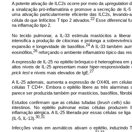
A potente ativação de ILC2s ocorre por meio da
upregulation
d
a sinalização pró-inflamatória e promove a secreção de IL-5 
uma ativação particularmente eficiente das ILC2s, levando
22
célula do que linfócitos T tipo 2 ativados.
Esse diferencial fu
na inflamação tipo 2.
No tecido pulmonar, a IL-33 estimula mastócitos a liber
intensifica a produção de citocinas e prolonga a sobrevivê
24
expansão e longevidade de basófilos.
A IL-33 também aume
26
eosinófilos,
reforçando o ambiente inflamatório típico das res
A expressão de IL-25 no epitélio brônquico é heterogênea em 
altos níveis de IL-25 apresentam maior hiper-responsividade 
27
prick
test
e níveis mais elevados de IgE.
A IL-25 ademais, aumenta a expressão de OX40L em células 
células T CD4+. Embora o epitélio libere as três alarminas
parece ser produzida também por mastócios, basófilos, fibrobla
Estudos confirmam que as células tufadas (
brush cells
) são
intestinos. No epitélio pulmonar estas células produzem 
inflamação alérgica. A IL-25 liberada por essas células se lig
30,31
(IL-5, IL-13).
Infecções virais em asmáticos ativam o epitélio, induzindo