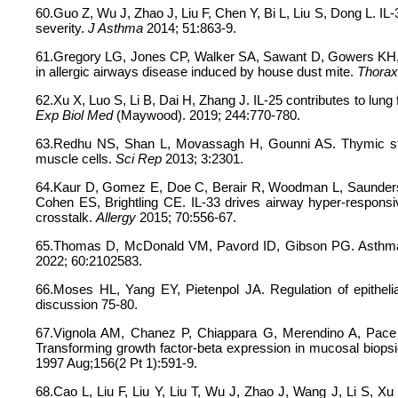
60.Guo Z, Wu J, Zhao J, Liu F, Chen Y, Bi L, Liu S, Dong L. I
severity.
J Asthma
2014; 51:863-9.
61.Gregory LG, Jones CP, Walker SA, Sawant D, Gowers KH,
in allergic airways disease induced by house dust mite.
Thora
62.Xu X, Luo S, Li B, Dai H, Zhang J. IL-25 contributes to lung fi
Exp Biol Med
(Maywood). 2019; 244:770-780.
63.Redhu NS, Shan L, Movassagh H, Gounni AS. Thymic str
muscle cells.
Sci Rep
2013; 3:2301.
64.Kaur D, Gomez E, Doe C, Berair R, Woodman L, Saunders 
Cohen ES, Brightling CE. IL-33 drives airway hyper-respons
crosstalk.
Allergy
2015; 70:556-67.
65.Thomas D, McDonald VM, Pavord ID, Gibson PG. Asthma r
2022; 60:2102583.
66.Moses HL, Yang EY, Pietenpol JA. Regulation of epithelia
discussion 75-80.
67.Vignola AM, Chanez P, Chiappara G, Merendino A, Pace 
Transforming growth factor-beta expression in mucosal biops
1997 Aug;156(2 Pt 1):591-9.
68.Cao L, Liu F, Liu Y, Liu T, Wu J, Zhao J, Wang J, Li S, 