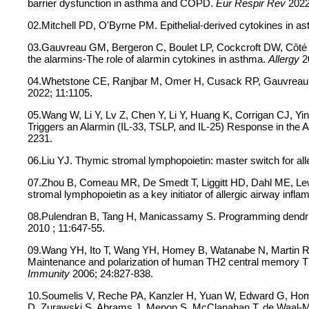
barrier dysfunction in asthma and COPD.
Eur Respir Rev
2022
02.Mitchell PD, O'Byrne PM. Epithelial-derived cytokines in a
03.Gauvreau GM, Bergeron C, Boulet LP, Cockcroft DW, Côté 
the alarmins-The role of alarmin cytokines in asthma.
Allergy
2
04.Whetstone CE, Ranjbar M, Omer H, Cusack RP, Gauvreau GM
2022; 11:1105.
05.Wang W, Li Y, Lv Z, Chen Y, Li Y, Huang K, Corrigan CJ, Yin
Triggers an Alarmin (IL-33, TSLP, and IL-25) Response in th
2231.
06.Liu YJ. Thymic stromal lymphopoietin: master switch for all
07.Zhou B, Comeau MR, De Smedt T, Liggitt HD, Dahl ME, Lew
stromal lymphopoietin as a key initiator of allergic airway infl
08.Pulendran B, Tang H, Manicassamy S. Programming dendriti
2010 ; 11:647-55.
09.Wang YH, Ito T, Wang YH, Homey B, Watanabe N, Martin R, 
Maintenance and polarization of human TH2 central memory T ce
Immunity
2006; 24:827-838.
10.Soumelis V, Reche PA, Kanzler H, Yuan W, Edward G, Home
D, Zurawski S, Abrams J, Menon S, McClanahan T, de Waal-Mal