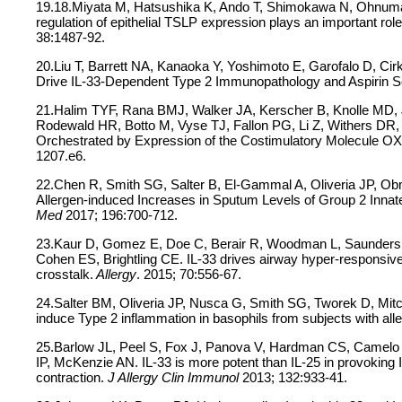
19.18.Miyata M, Hatsushika K, Ando T, Shimokawa N, Ohnuma
regulation of epithelial TSLP expression plays an important role 
38:1487-92.
20.Liu T, Barrett NA, Kanaoka Y, Yoshimoto E, Garofalo D, Ci
Drive IL-33-Dependent Type 2 Immunopathology and Aspirin Se
21.Halim TYF, Rana BMJ, Walker JA, Kerscher B, Knolle MD,
Rodewald HR, Botto M, Vyse TJ, Fallon PG, Li Z, Withers DR,
Orchestrated by Expression of the Costimulatory Molecule O
1207.e6.
22.Chen R, Smith SG, Salter B, El-Gammal A, Oliveria JP, 
Allergen-induced Increases in Sputum Levels of Group 2 Innat
Med
2017; 196:700-712.
23.Kaur D, Gomez E, Doe C, Berair R, Woodman L, Saunders R
Cohen ES, Brightling CE. IL-33 drives airway hyper-responsiv
crosstalk.
Allergy
. 2015; 70:556-67.
24.Salter BM, Oliveria JP, Nusca G, Smith SG, Tworek D, Mi
induce Type 2 inflammation in basophils from subjects with all
25.Barlow JL, Peel S, Fox J, Panova V, Hardman CS, Camelo A
IP, McKenzie AN. IL-33 is more potent than IL-25 in provoking 
contraction.
J Allergy Clin Immunol
2013; 132:933-41.