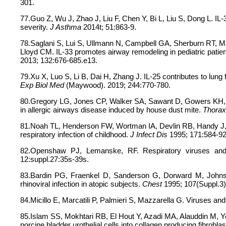
301.
77.Guo Z, Wu J, Zhao J, Liu F, Chen Y, Bi L, Liu S, Dong L. I
severity.
J Asthma
2014t; 51:863-9.
78.Saglani S, Lui S, Ullmann N, Campbell GA, Sherburn RT, M
Lloyd CM. IL-33 promotes airway remodeling in pediatric patien
2013; 132:676-685.e13.
79.Xu X, Luo S, Li B, Dai H, Zhang J. IL-25 contributes to lung fi
Exp Biol Med
(Maywood). 2019; 244:770-780.
80.Gregory LG, Jones CP, Walker SA, Sawant D, Gowers KH, 
in allergic airways disease induced by house dust mite.
Thorax
81.Noah TL, Henderson FW, Wortman IA, Devlin RB, Handy J, K
respiratory infection of childhood.
J Infect Dis
1995; 171:584-92
82.Openshaw PJ, Lemanske, RF. Respiratory viruses an
12:suppl.27:35s-39s.
83.Bardin PG, Fraenkel D, Sanderson G, Dorward M, Johnst
rhinoviral infection in atopic subjects.
Chest
1995; 107(Suppl.3
84.Micillo E, Marcatili P, Palmieri S, Mazzarella G. Viruses 
85.Islam SS, Mokhtari RB, El Hout Y, Azadi MA, Alauddin M,
porcine bladder urothelial cells into collagen producing fibro