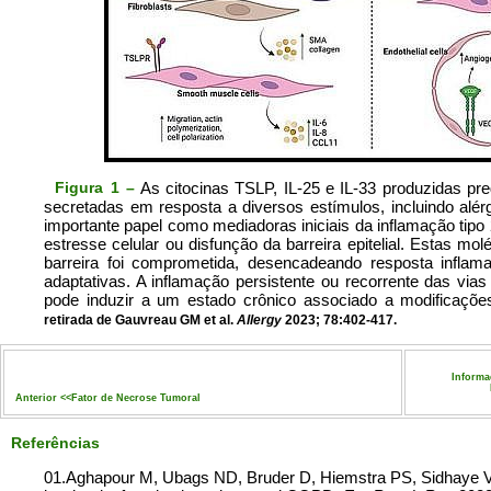
Figura 1 –
As citocinas TSLP, IL-25 e IL-33 produzidas pred
secretadas em resposta a diversos estímulos, incluindo alé
importante papel como mediadoras iniciais da inflamação tipo 
estresse celular ou disfunção da barreira epitelial. Estas mo
barreira foi comprometida, desencadeando resposta inflamat
adaptativas. A inflamação persistente ou recorrente das via
pode induzir a um estado crônico associado a modificaçõ
retirada de Gauvreau GM et al.
Allergy
2023; 78:402-417.
Informa
Anterior <<
Fator de Necrose Tumoral
Referências
01.Aghapour M, Ubags ND, Bruder D, Hiemstra PS, Sidhaye V, Rez