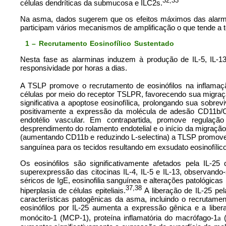
32,33
células dendríticas da submucosa e ILC2s.
Na asma, dados sugerem que os efeitos máximos das alarmi
participam vários mecanismos de amplificação o que tende a t
1 – Recrutamento Eosinofílico Sustentado
Nesta fase as alarminas induzem à produção de IL-5, IL-13
responsividade por horas a dias.
A TSLP promove o recrutamento de eosinófilos na inflamaçã
células por meio do receptor TSLPR, favorecendo sua migraç
significativa a apoptose eosinofílica, prolongando sua sobre
positivamente a expressão da molécula de adesão CD11b/CD1
endotélio vascular. Em contrapartida, promove regulaçã
desprendimento do rolamento endotelial e o início da migração
(aumentando CD11b e reduzindo L-selectina) a TLSP promove o
sanguínea para os tecidos resultando em exsudato eosinofílico
Os eosinófilos são significativamente afetados pela IL-2
superexpressão das citocinas IL-4, IL-5 e IL-13, observan
séricos de IgE, eosinofilia sanguínea e alterações patológi
37,38
hiperplasia de células epiteliais.
A liberação de IL-25 pela
características patogênicas da asma, incluindo o recrutame
eosinófilos por IL-25 aumenta a expressão gênica e a libera
monócito-1 (MCP-1), proteína inflamatória do macrófago-1
(
a