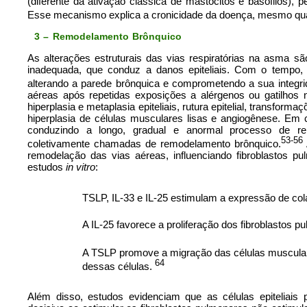
(diferente da ativação clássica de mastócitos e basófilos), 
Esse mecanismo explica a cronicidade da doença, mesmo quando
3 – Remodelamento Brônquico
As alterações estruturais das vias respiratórias na asma sã
inadequada, que conduz a danos epiteliais. Com o tempo, e
alterando a parede brônquica e comprometendo a sua integrid
aéreas após repetidas exposições a alérgenos ou gatilhos 
hiperplasia e metaplasia epiteliais, rutura epitelial, transform
hiperplasia de células musculares lisas e angiogênese. Em ce
conduzindo a longo, gradual e anormal processo de repa
53-56
coletivamente chamadas de remodelamento brônquico.
remodelação das vias aéreas, influenciando fibroblastos p
estudos
in vitro
:
TSLP, IL-33 e IL-25 estimulam a expressão de col
A IL-25 favorece a proliferação dos fibroblastos p
A TSLP promove a migração das células muscular
64
dessas células.
Além disso, estudos evidenciam que as células epiteliai