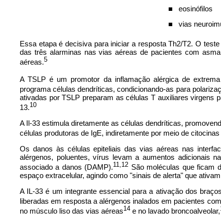
■
eosinófilos
■
vias neuroi
Essa etapa é decisiva para iniciar a resposta Th2/T2. O te
das três alarminas nas vias aéreas de pacientes com asma
5
aéreas.
A TSLP é um promotor da inflamação alérgica de extrema 
programa células dendríticas, condicionando-as para polariza
ativadas por TSLP preparam as células T auxiliares virgens pa
10
13.
A Il-33 estimula diretamente as células dendríticas, promovend
células produtoras de IgE, indiretamente por meio de citocin
Os danos às células epiteliais das vias aéreas nas interf
alérgenos, poluentes, vírus levam a aumentos adicionais n
11,12
associado a danos (DAMP).
São moléculas que ficam de
espaço extracelular, agindo como "sinais de alerta" que ativam 
A IL-33 é um integrante essencial para a ativação dos braço
liberadas em resposta a alérgenos inalados em pacientes com
14
no músculo liso das vias aéreas
e no lavado broncoalveolar,