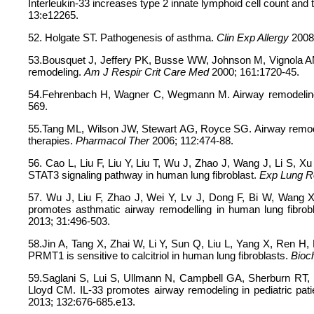
Interleukin-33 increases type 2 innate lymphoid cell count and t
13:e12265.
52. Holgate ST. Pathogenesis of asthma.
Clin Exp Allergy
2008;
53.Bousquet J, Jeffery PK, Busse WW, Johnson M, Vignola AM
remodeling.
Am J Respir Crit Care Med
2000; 161:1720-45.
54.Fehrenbach H, Wagner C, Wegmann M. Airway remodeling i
569.
55.Tang ML, Wilson JW, Stewart AG, Royce SG. Airway remodell
therapies.
Pharmacol Ther
2006; 112:474-88.
56. Cao L, Liu F, Liu Y, Liu T, Wu J, Zhao J, Wang J, Li S, 
STAT3 signaling pathway in human lung fibroblast.
Exp Lung 
57. Wu J, Liu F, Zhao J, Wei Y, Lv J, Dong F, Bi W, Wang 
promotes asthmatic airway remodelling in human lung fibrob
2013; 31:496-503.
58.Jin A, Tang X, Zhai W, Li Y, Sun Q, Liu L, Yang X, Ren H
PRMT1 is sensitive to calcitriol in human lung fibroblasts.
Bioc
59.Saglani S, Lui S, Ullmann N, Campbell GA, Sherburn RT,
Lloyd CM. IL-33 promotes airway remodeling in pediatric pati
2013; 132:676-685.e13.