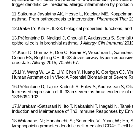
trigger dendritic cell mediated allergic inflammation by produc
11.Saikumar Jayalatha AK, Hesse L, Ketelaar ME, Koppelman G
asthma: From pathogenesis to intervention.
Pharmacol Ther
2
12.Drake LY, Kita H. IL-33: biological properties, functions, an
13.Préfontaine D, Nadigel J, Chouiali F, Audusseau S, Semlali
epithelial cells in bronchial asthma.
J Allergy Clin Immunol
2010
14.Kaur D, Gomez E, Doe C, Berair R, Woodman L, Saunders R
Cohen ES, Brightling CE. IL-33 drives airway hyper-responsiv
crosstalk.
Allergy
2015; 70:556-67.
15.Li Y, Wang W, Lv Z, Li Y, Chen Y, Huang K, Corrigan CJ, Yi
Human Asthmatics In Vivo: A Potential Biomarker of Severe R
16.Préfontaine D, Lajoie-Kadoch S, Foley S, Audusseau S, Ol
Increased expression of IL-33 in severe asthma: evidence of 
183:5094-103.
17.Murakami-Satsutani N, Ito T, Nakanishi T, Inagaki N, Tana
Induction and Maintenance of Th2 Immune Responses by Enha
18.Watanabe, N.; Hanabuchi, S.; Soumelis, V.; Yuan, W.; Ho, S
lymphopoietin promotes dendritic cell–mediated CD4+ T cell 