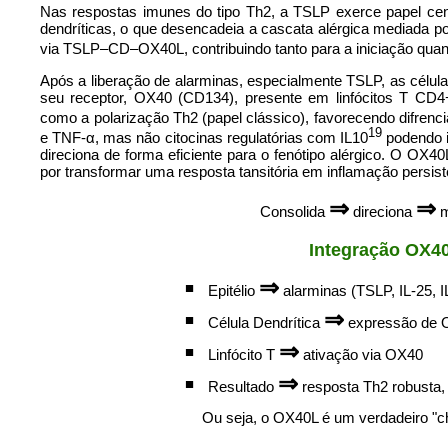
Nas respostas imunes do tipo Th2, a TSLP exerce papel cen
dendríticas, o que desencadeia a cascata alérgica mediada po
via TSLP–CD–OX40L, contribuindo tanto para a iniciação quan
Após a liberação de alarminas, especialmente TSLP, as célul
seu receptor, OX40 (CD134), presente em linfócitos T CD4
como a polarização Th2 (papel clássico), favorecendo difrenc
19
e TNF-α, mas não citocinas regulatórias com IL10
podendo in
direciona de forma eficiente para o fenótipo alérgico. O OX4
por transformar uma resposta tansitória em inflamação persist
⇒
⇒
Consolida
direciona
m
Integração OX4
⇒
■
Epitélio
alarminas (TSLP, IL-25, I
⇒
■
Célula Dendrítica
expressão de 
⇒
■
Linfócito T
ativação via OX40
⇒
■
Resultado
resposta Th2 robusta,
Ou seja, o OX40L é um verdadeiro "ch