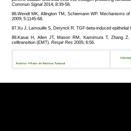
Commun Signal
2014; 8:39-58.
86.Wendt MK, Allington TM, Schiemann WP. Mechanisms of t
2009; 5:1145-68.
87.Xu J, Lamouille S, Derynck R. TGF-beta-induced epithelial
88.Kasai H, Allen JT, Mason RM, Kamimura T, Zhang Z. 
celltransition (EMT).
Respir Res
2005; 6:56.
Informa
Anterior <<
Fator de Necrose Tumoral