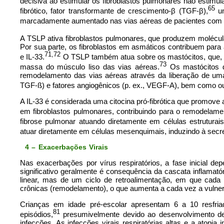
decisiva ao estimular os fibroblastos pulmonares não estimula
65
fibrótico, fator transformante de crescimento-β (TGF-β),
um
marcadamente aumentado nas vias aéreas de pacientes com
A TSLP ativa fibroblastos pulmonares, que produzem molécul
Por sua parte, os fibroblastos em asmáticos contribuem para
71,72
e IL-33.
O TSLP também atua sobre os mastócitos, que,
73
massa do músculo liso das vias aéreas.
Os mastócitos 
remodelamento das vias aéreas através da liberação de uma v
TGF-ß) e fatores angiogênicos (p. ex., VEGF-A), bem como out
A IL-33 é considerada uma citocina pró-fibrótica que promove at
em fibroblastos pulmonares, contribuindo para o remodelamen
fibrose pulmonar atuando diretamente em células estruturai
atuar diretamente em células mesenquimais, induzindo à secr
4 – Exacerbações Virais
Nas exacerbações por vírus respiratórios, a fase inicial de
significativo geralmente é consequência da cascata inflama
linear, mas de um ciclo de retroalimentação, em que cada 
crônicas (remodelamento), o que aumenta a cada vez a vulnera
Crianças em idade pré-escolar apresentam 6 a 10 resfri
81
episódios,
presumivelmente devido ao desenvolvimento de
infecções. As infecções virais respiratórias altas e a atopia