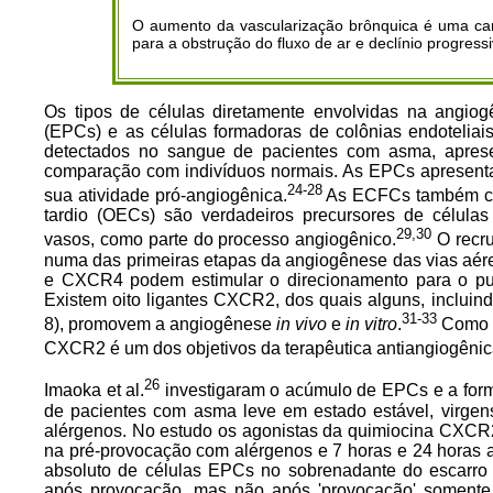
O aumento da vascularização brônquica é uma cara
para a obstrução do fluxo de ar e declínio progres
Os tipos de células diretamente envolvidas na angiog
(EPCs) e as células formadoras de colônias endoteli
detectados no sangue de pacientes com asma, apres
comparação com indivíduos normais. As EPCs apresent
24-28
sua atividade pró-angiogênica.
As ECFCs também cit
tardio (OECs) são verdadeiros precursores de células
29,30
vasos, como parte do processo angiogênico.
O recru
numa das primeiras etapas da angiogênese das vias aé
e CXCR4 podem estimular o direcionamento para o pu
Existem oito ligantes CXCR2, dos quais alguns, inclui
31-33
8), promovem a angiogênese
in vivo
e
in vitro
.
Como ta
CXCR2 é um dos objetivos da terapêutica antiangiogênic
26
Imaoka et al.
investigaram o acúmulo de EPCs e a for
de pacientes com asma leve em estado estável, virgen
alérgenos. No estudo os agonistas da quimiocina CXCR
na pré-provocação com alérgenos e 7 horas e 24 horas a
absoluto de células EPCs no sobrenadante do escarro 
após provocação, mas não após 'provocação' somente