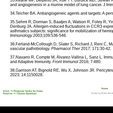
33.Keane MP, Belperio JA, Xue YY, Burdick MD, Strieter 
and angiogenesis in a murine model of lung cancer. J Im
34.Teicher BA. Antiangiogeneic agents and targets: A per
35.Sehmi R, Dorman S, Baatjes A, Watson R, Foley R, Y
Denburg JA. Allergen-induced fluctuations in CCR3 expr
asthmatics subjects: significance for mobilization of hemop
Immunology
2003;109:536-546.
36.Ferland-McCollough D, Slater S, Richard J, Reni C, Ma
vascular pathobiology.
Pharmacol Ther
2017; 171:30-42.
37.Navarro R, Compte M, Álvarez-Vallina L, Sanz L. Immu
and Adaptive Immunity.
Front Immunol
2016; 7:480.
38.Garrison AT, Bignold RE, Wu X, Johnson JR. Pericytes:
2023; 14:1150028.
Home
Início << Resposta Tardia da Asma
Design by Walter Serra
Anterior <<
Células Epiteliais
// -->