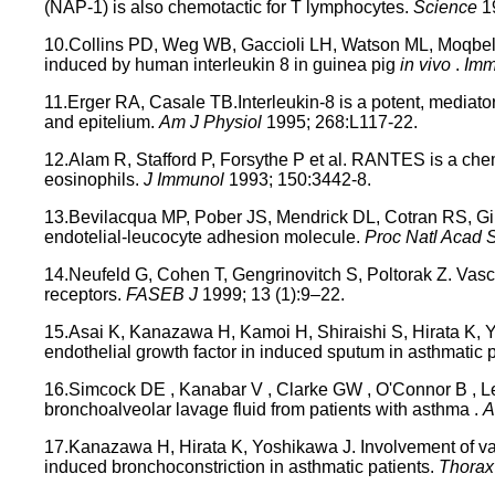
(NAP-1) is also chemotactic for T lymphocytes.
Science
1
10.Collins PD, Weg WB, Gaccioli LH, Watson ML, Moqbel 
induced by human interleukin 8 in guinea pig
in vivo
.
Imm
11.Erger RA, Casale TB.Interleukin-8 is a potent, mediat
and epitelium.
Am J Physiol
1995; 268:L117-22.
12.Alam R, Stafford P, Forsythe P et al. RANTES is a chem
eosinophils.
J Immunol
1993; 150:3442-8.
13.Bevilacqua MP, Pober JS, Mendrick DL, Cotran RS, Gim
endotelial-leucocyte adhesion molecule.
Proc Natl Acad
14.Neufeld G, Cohen T, Gengrinovitch S, Poltorak Z. Vascu
receptors.
FASEB J
1999; 13 (1):9–22.
15.Asai K, Kanazawa H, Kamoi H, Shiraishi S, Hirata K, Y
endothelial growth factor in induced sputum in asthmatic 
16.Simcock DE , Kanabar V , Clarke GW , O'Connor B , Lee
bronchoalveolar lavage fluid from patients with asthma .
A
17.Kanazawa H, Hirata K, Yoshikawa J. Involvement of vas
induced bronchoconstriction in asthmatic patients.
Thora