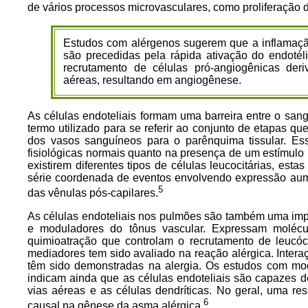
de vários processos microvasculares, como proliferação d
Estudos com alérgenos sugerem que a inflamaçã
são precedidas pela rápida ativação do endoté
recrutamento de células pró-angiogênicas de
aéreas, resultando em angiogênese.
As células endoteliais formam uma barreira entre o sang
termo utilizado para se referir ao conjunto de etapas qu
dos vasos sanguíneos para o parênquima tissular. Es
fisiológicas normais quanto na presença de um estímulo 
existirem diferentes tipos de células leucocitárias, es
série coordenada de eventos envolvendo expressão a
5
das vênulas pós-capilares.
As células endoteliais nos pulmões são também uma impo
e moduladores do tônus vascular. Expressam molécu
quimioatração que controlam o recrutamento de leucó
mediadores tem sido avaliado na reação alérgica. Interaç
têm sido demonstradas na alergia. Os estudos com mod
indicam ainda que as células endoteliais são capazes d
vias aéreas e as células dendríticas. No geral, uma r
6
causal na gênese da asma alérgica.