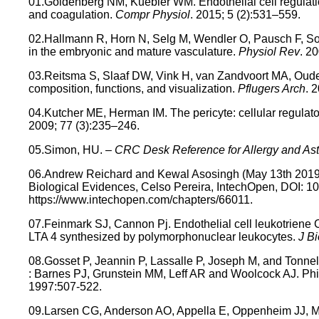
01.Goldenberg NM, Kuebler WM. Endothelial cell regulati
and coagulation.
Compr Physiol
. 2015; 5 (2):531–559.
02.Hallmann R, Horn N, Selg M, Wendler O, Pausch F, Sor
in the embryonic and mature vasculature.
Physiol Rev
. 2
03.Reitsma S, Slaaf DW, Vink H, van Zandvoort MA, Oude
composition, functions, and visualization.
Pflugers Arch
. 
04.Kutcher ME, Herman IM. The pericyte: cellular regulato
2009; 77 (3):235–246.
05.Simon, HU. –
CRC Desk Reference for Allergy and A
06.Andrew Reichard and Kewal Asosingh (May 13th 2019).
Biological Evidences, Celso Pereira, IntechOpen, DOI: 10
https://www.intechopen.com/chapters/66011.
07.Feinmark SJ, Cannon Pj. Endothelial cell leukotriene C 4
LTA 4 synthesized by polymorphonuclear leukocytes.
J B
08.Gosset P, Jeannin P, Lassalle P, Joseph M, and Tonnel
: Barnes PJ, Grunstein MM, Leff AR and Woolcock AJ. Phi
1997:507-522.
09.Larsen CG, Anderson AO, Appella E, Oppenheim JJ, Mat