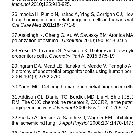
Immunol
2010;125:918-925.
26.Imaoka H, Punia N, Irshad A, Ying S, Corrigan CJ, H
Lung homing of endothelial progenitor cells in humans wi
Crit Care Med
2011;184:771-8.
27.Asosingh K, Cheng G, Xu W, Savasky BM, Aronica MA, L
polarization of asthma.
J Immunol
2013;190:3458-3465.
28.Rose JA, Erzurum S, Asosingh K. Biology and flow cyt
progenitors cells.
Cytometry
Part A. 2015;87:5-19.
29.Ingram DA, Mead LE, Tanaka H, Meade V, Fenoglio A, Mort
hierarchy of endothelial progenitor cells using human per
2004;104(9):2752-2760.
30.Yoder MC. Defining human endothelial progenitor cell
31.Addison CL, Daniel TO, Burdick MD, Liu H, Ehlert JE, 
RM. The CXC chemokine receptor 2, CXCR2, is the putat
angiogenic activity.
J Immunol
2000 Nov 1;165:5269-77.
32.Sukkar A, Jenkins A, Sanchez J, Wagner EM. Inhibitio
the ischemic rat lung .
J Appl Physiol
2008;104:1470-1475