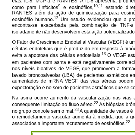
elas: IL-8, MCP-1 e RANTES. A IL-8 apresenta proprie
9
10,11
como para linfócitos
e eosinófilos,
estando diret
RANTES além da ação de quimioatração para eosinófil
12
eosinófilo humano.
Um estudo evidenciou que a pro
encontra-se exacerbada pela combinação de TNF-
a
isoladamente não desenvolvem esta ação potencializado
O Fator de Crescimento Endotelial Vascular (VEGF) é um 
células endoteliais que é produzido em resposta à hipóx
13
evita a apoptose das células endoteliais.
O VEGF está
em pacientes com asma e está negativamente correla
nos níveis bioativos de VEGF, que promovem a formaç
lavado broncoalveolar (LBA) de pacientes asmáticos e
aumentados de mRNA VEGF das vias aéreas podem e
expectoração e no soro de pacientes asmáticos que se c
Na asma ocorre aumento da vascularização nas vias a
22
consequente limitação ao fluxo aéreo.
As biópsias brô
23
no grupo controle sem o mal.
A quantidade de vasos é 
o remodelamento vascular aumenta à medida que a gr
22
associados a importante recrutamento de eosinófilos.