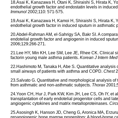
18.Asai K, Kanazawa H, Otani K, Shiraishi S, Hirata K, 
endothelial growth factor and endostatin levels in induce
Immunol
2002;110: 571-575.
19.Asai K, Kanazawa H, Kamoi H, Shiraishi S, Hirata K, Y
endothelial growth factor in induced sputum in asthmatic 
20.Abdel-Rahman AM, el-Sahrigy SA, Bakr SI. A comparati
endotelial growth factor and angiogenin in induced sputum
2006;129:266-271.
21.Lee HY, Min KH, Lee SM, Lee JE, Rhee CK. Clinical si
factorin young male asthma patients.
Korean J Intern Me
22.Hashimoto M, Tanaka H, Abe S. Quantitative analysis o
small airways of patients with asthma and COPD.
Chest
2
23.Salvato G. Quantitative and morphological analysis of
from asthmatic and non-asthmatic subjects.
Thorax
2001;
24.Yoon CH, Hur J, Park KW, Kim JH, Lee CS, Oh IY, et al
transplantation of early endotelial progenitor cells and lat
angiogenic cytokines and matrix metalloproteinases.
Circ
25.Asosingh K, Hanson JD, Cheng G, Aronica MA, Erzurum
proangiogenic bone marrow progenitors: A blood-borne cel