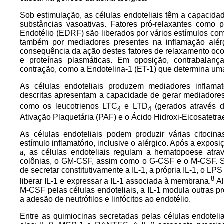
Sob estimulação, as células endoteliais têm a capacidad
substâncias vasoativas. Fatores pró-relaxantes como 
Endotélio (EDRF) são liberados por vários estímulos como
também por mediadores presentes na inflamação alér
consequência da ação destes fatores de relaxamento ocor
e proteínas plasmáticas. Em oposição, contrabalanç
contração, como a Endotelina-1 (ET-1) que determina uma
As células endoteliais produzem mediadores inflama
descritas apresentam a capacidade de gerar mediadores
como os leucotrienos LTC
e LTD
(gerados através 
4
4
Ativação Plaquetária (PAF) e o Ácido Hidroxi-Eicosatetr
As células endoteliais podem produzir várias citocin
estímulo inflamatório, inclusive o alérgico. Após a exposi
a
, as células endoteliais regulam a hematopoese atrav
colônias, o GM-CSF, assim como o G-CSF e o M-CSF. Se
de secretar constitutivamente a IL-1, a própria IL-1, o LP
8
liberar IL-1 e expressar a IL-1 associada à membrana.
Al
M-CSF pelas células endoteliais, a IL-1 modula outras pr
a adesão de neutrófilos e linfócitos ao endotélio.
Entre as quimiocinas secretadas pelas células endotelia