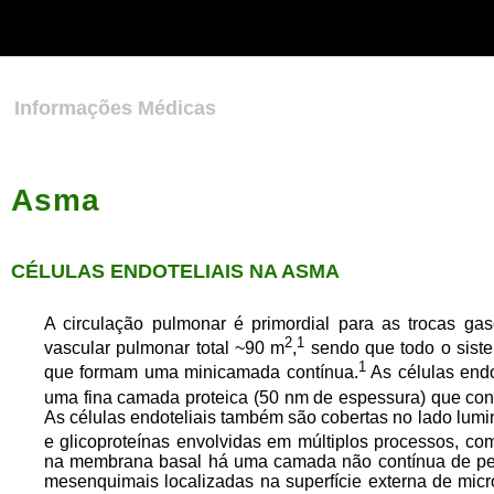
Strict-Transport-Security: max-age=31536000; includeSubDomains;
preload
meta http-equiv="Content-Type" content="text/html;
charset=iso-8859-1" />
Informações Médicas
Asma
CÉLULAS ENDOTELIAIS NA ASMA
A circulação pulmonar é primordial para as trocas g
2
1
vascular pulmonar total ~90 m
,
sendo que todo o sistem
1
que formam uma minicamada contínua.
As células endo
uma fina camada proteica (50 nm de espessura) que cons
As células endoteliais também são cobertas no lado lumin
e glicoproteínas envolvidas em múltiplos processos, com
na membrana basal há uma camada não contínua de per
mesenquimais localizadas na superfície externa de mic