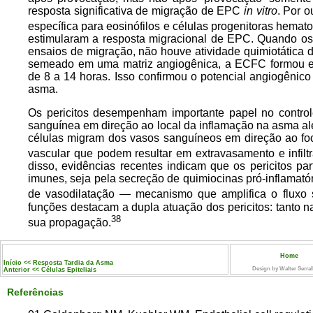
resposta significativa de migração de EPC
in vitro
. Por o
específica para eosinófilos e células progenitoras hemato
estimularam a resposta migracional de EPC. Quando os
ensaios de migração, não houve atividade quimiotática d
semeado em uma matriz angiogênica, a ECFC formou es
de 8 a 14 horas. Isso confirmou o potencial angiogênic
asma.
Os pericitos desempenham importante papel no controle
sanguínea em direção ao local da inflamação na asma a
células migram dos vasos sanguíneos em direção ao foc
vascular que podem resultar em extravasamento e infilt
disso, evidências recentes indicam que os pericitos pa
imunes, seja pela secreção de quimiocinas pró-inflamat
de vasodilatação — mecanismo que amplifica o fluxo sa
funções destacam a dupla atuação dos pericitos: tanto na
38
sua propagação.
Home
Início << Resposta Tardia da Asma
Design by Walter Serral
Anterior << Células Epiteliais
Referências