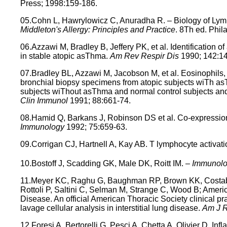
Press; 1998:159-186.
05.Cohn L, Hawrylowicz C, Anuradha R. – Biology of Ly
Middleton's Allergy: Principles and Practice
. 8Th ed. Phi
06.Azzawi M, Bradley B, Jeffery PK, et al. Identification 
in stable atopic asThma.
Am Rev Respir Dis
1990; 142:1
07.Bradley BL, Azzawi M, Jacobson M, et al. Eosinophils,
bronchial biopsy specimens from atopic subjects wiTh 
subjects wiThout asThma and normal control subjects and
Clin Immunol
1991; 88:661-74.
08.Hamid Q, Barkans J, Robinson DS et al. Co-expressio
Immunology
1992; 75:659-63.
09.Corrigan CJ, Hartnell A, Kay AB. T lymphocyte activat
10.Bostoff J, Scadding GK, Male DK, Roitt IM. –
Immunolog
11.Meyer KC, Raghu G, Baughman RP, Brown KK, Costabe
Rottoli P, Saltini C, Selman M, Strange C, Wood B; Ameri
Disease. An official American Thoracic Society clinical prac
lavage cellular analysis in interstitial lung disease.
Am J R
12.Foresi A, Bertorelli G, Pesci A, Chetta A, Olivier D. I