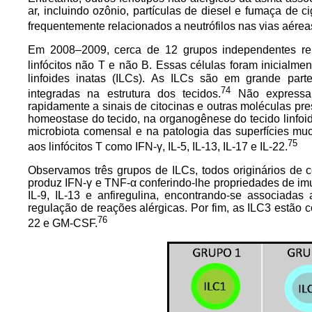
ar, incluindo ozônio, partículas de diesel e fumaça de ci
frequentemente relacionados a neutrófilos nas vias aére
Em 2008–2009, cerca de 12 grupos independentes rel
linfócitos não T e não B. Essas células foram inicialm
linfoides inatas (ILCs). As ILCs são em grande part
74
integradas na estrutura dos tecidos.
Não expressa
rapidamente a sinais de citocinas e outras moléculas pre
homeostase do tecido, na organogênese do tecido linfoid
microbiota comensal e na patologia das superfícies mu
75
aos linfócitos T como IFN-γ, IL-5, IL-13, IL-17 e IL-22.
Observamos três grupos de ILCs, todos originários de c
produz IFN-γ e TNF-α conferindo-lhe propriedades de imun
IL-9, IL-13 e anfiregulina, encontrando-se associadas
regulação de reações alérgicas. Por fim, as ILC3 estão 
76
22 e GM-CSF.