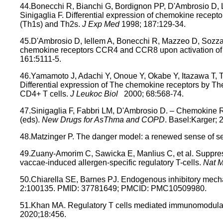
44.Bonecchi R, Bianchi G, Bordignon PP, D'Ambrosio D, L
Sinigaglia F. Differential expression of chemokine recept
(Th1s) and Th2s.
J Exp Med
1998; 187:129-34.
45.D'Ambrosio D, Iellem A, Bonecchi R, Mazzeo D, Sozzani
chemokine receptors CCR4 and CCR8 upon activation of 
161:5111-5.
46.Yamamoto J, Adachi Y, Onoue Y, Okabe Y, Itazawa T, 
Differential expression of The chemokine receptors by The
CD4+ T cells.
J Leukoc Biol
2000; 68:568-74.
47.Sinigaglia F, Fabbri LM, D'Ambrosio D. – Chemokine 
(eds).
New Drugs for AsThma and COPD
. Basel:Karger; 
48.Matzinger P. The danger model: a renewed sense of se
49.Zuany-Amorim C, Sawicka E, Manlius C, et al. Suppres
vaccae-induced allergen-specific regulatory T-cells.
Nat 
50.Chiarella SE, Barnes PJ. Endogenous inhibitory mec
2:100135. PMID: 37781649; PMCID: PMC10509980.
51.Khan MA. Regulatory T cells mediated immunomodulat
2020;18:456.