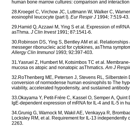
human bone marrow cultures: comparison and interaction 
28.Kroegel C, Virchow JC, Luttmann W, Walker C, Warner
eosinophil leucocyte (part I).
Eur Respir J
1994; 7:519-43.
29.Hamid Q, Azzawi M, Ying S et al. Expression of mRNA f
asThma.
J Clin Invest
1991; 87:1541-6.
30.Robinson DS, Ying S, Bentley AM et al. Relationships
messeger ribonucleic acid for cytokines, asThma sympto
Allergy Clin Immunol
1993; 92:397-403.
31.Yasruel Z, Humbert M, Kotsimbos TC et al. Membrane-
mucosa os atopic and nonatopic asThmatics.
Am J Respi
32.RoThenberg ME, Petersen J, Stevens RL, Silberstein
conversion of normodense human eosinophils to The hyp
viability, accelerated hypodensity, and sustained antibody
33.Okayama Y, Petit-Frére C, Kassel O, Semper A, Quint
IgE-dependent expression of mRNA for IL-4 and IL-5 in h
34.Grunig G, Warnock M, Wakil AE, Venkayya R, Bromba
Locksley RM, et al. Requirement for IL-13 independently 
2263.