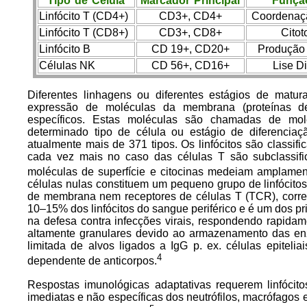
Tipo de Célula
Marcador Principal
Função
Linfócito T (CD4+)
CD3+, CD4+
Coordenaç
Linfócito T (CD8+)
CD3+, CD8+
Citot
Linfócito B
CD 19+, CD20+
Produção 
Células NK
CD 56+, CD16+
Lise Di
Diferentes linhagens ou diferentes estágios de matur
expressão de moléculas da membrana (proteínas de 
específicos. Estas moléculas são chamadas de mo
determinado tipo de célula ou estágio de diferenciaç
atualmente mais de 371 tipos. Os linfócitos são classi
cada vez mais no caso das células T são subclassifi
moléculas de superfície e citocinas medeiam amplamen
células nulas constituem um pequeno grupo de linfócito
de membrana nem receptores de células T (TCR), corr
10–15% dos linfócitos do sangue periférico e é um dos p
na defesa contra infecções virais, respondendo rapida
altamente granulares devido ao armazenamento das enz
limitada de alvos ligados a IgG p. ex. células epiteli
4
dependente de anticorpos.
Respostas imunológicas adaptativas requerem linfócit
imediatas e não específicas dos neutrófilos, macrófagos