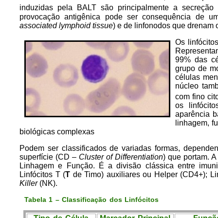
induzidas pela BALT são principalmente a secreção 
provocação antigênica pode ser consequência de um
associated lymphoid tissue
) e de linfonodos que drenam 
Os linfócit
Representa
99% das cé
grupo de mo
células men
núcleo tamb
com fino ci
os linfóci
aparência 
linhagem, f
biológicas complexas
Podem ser classificados de variadas formas, depende
superfície (CD –
Cluster of Differentiation
) que portam. A
Linhagem e Função. É a divisão clássica entre imunid
Linfócitos T (
T
de Timo) auxiliares ou Helper (CD4+); Lin
Killer
(NK).
Tabela 1 – Classificação dos Linfócitos