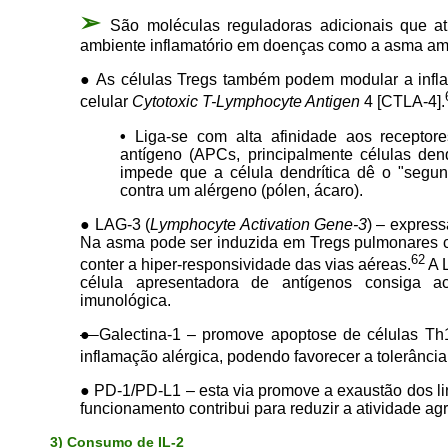
➢
São moléculas reguladoras adicionais que 
ambiente inflamatório em doenças como a asma amp
● As células Tregs também podem modular a infl
celular
Cytotoxic T-Lymphocyte Antigen
4 [CTLA-4].
•
Liga-se com alta afinidade aos recepto
antígeno (APCs, principalmente células dend
impede que a célula dendrítica dê o "segund
contra um alérgeno (pólen, ácaro).
● LAG-3 (
Lymphocyte Activation Gene-3
) – express
Na asma pode ser induzida em Tregs pulmonares cr
62
conter a hiper-responsividade das vias aéreas.
A L
célula apresentadora de antígenos consiga ac
imunológica.
●
Galectina-1 – promove apoptose de células Th1
inflamação alérgica, podendo favorecer a tolerância
● PD-1/PD-L1 – esta via promove a exaustão dos li
funcionamento contribui para reduzir a atividade ag
3) Consumo de IL-2