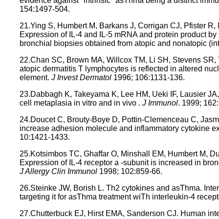
evidence against "intrinsic" asThma being a distinct imm
154:1497-504.
21.Ying S, Humbert M, Barkans J, Corrigan CJ, Pfister 
Expression of IL-4 and IL-5 mRNA and protein product by 
bronchial biopsies obtained from atopic and nonatopic (in
22.Chan SC, Brown MA, Willcox TM, Li SH, Stevens SR, T
atopic dermatitis T lymphocytes is reflected in altered nucl
element.
J Invest Dermatol
1996; 106:1131-136.
23.Dabbagh K, Takeyama K, Lee HM, Ueki IF, Lausier JA,
cell metaplasia in vitro and in vivo .
J Immunol
. 1999; 162
24.Doucet C, Brouty-Boye D, Pottin-Clemenceau C, Jasmin
increase adhesion molecule and inflammatory cytokine ex
10:1421-1433.
25.Kotsimbos TC, Ghaffar O, Minshall EM, Humbert M, D
Expression of IL-4 receptor a -subunit is increased in br
J Allergy Clin Immunol
1998; 102:859-66.
26.Steinke JW, Borish L. Th2 cytokines and asThma. Inter
targeting it for asThma treatment wiTh interleukin-4 recep
27.Chutterbuck EJ, Hirst EMA, Sanderson CJ. Human interl