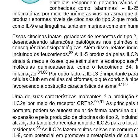
epiteliais respondem gerando várias ci
conhecidas como “alarminas” – IL-2
inflamatórias por meio de inúmeras vias na asma que d
produzir enormes níveis de citocinas do tipo 2 que modu
como IL-9 e anfiregulina, tanto em murinos como em hum
Essas citocinas inatas, geradoras de respostas do tipo 2
desencadeando alterações patológicas nos pulmões qu
consequências fisiopatológicas. Além disso, relatos indi
83
incluindo os leucotrienos.
A IL-5 produzida pelas ILC2s
8
sinais à medula óssea que estimulam a eosinopoiese;
moléculas quimioatraentes, como o leucotrieno B4, 
84,86
inflamação.
Por outro lado, a IL-13 é importante par
células Club em células caliciformes, o que conduz à hi
87-89
favorecendo a obstrução característica da asma.
Uma de suas características marcantes é a produção si
90,91
ILC2s por meio do receptor CRTh2.
As principais
portanto, podem se autoestimular de forma parácrina ou 
expansão e pela produção de citocinas do tipo 2, incluin
alcançada tanto pelo recrutamento de ILC2s para o local
93
residentes.
As ILC2s fazem muitas coisas em comum com
IL-9, com potencial em promover a metaplasia de célula