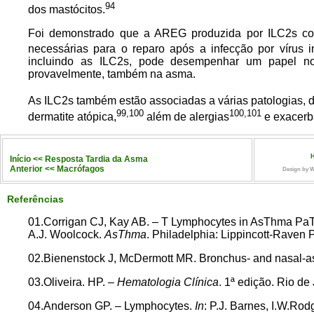
94
dos mastócitos.
Foi demonstrado que a AREG produzida por ILC2s contro
necessárias para o reparo após a infecção por vírus i
incluindo as ILC2s, pode desempenhar um papel no
provavelmente, também na asma.
As ILC2s também estão associadas a várias patologias, de
99,100
100,101
dermatite atópica,
além de alergias
e exacerba
Início << Resposta Tardia da Asma
Anterior << Macrófagos
Design by Wa
Referências
01.Corrigan CJ, Kay AB. – T Lymphocytes in AsThma Pa
A.J. Woolcock.
AsThma
. Philadelphia: Lippincott-Raven 
02.Bienenstock J, McDermott MR. Bronchus- and nasal-as
03.Oliveira. HP. –
Hematologia Clínica
. 1ª edição. Rio de
04.Anderson GP. – Lymphocytes.
In
: P.J. Barnes, I.W.Ro