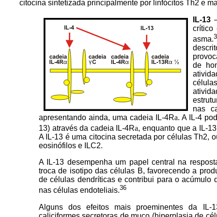
citocina sintetizada principalmente por linfócitos Th2 e m
IL-13
crític
3
asma.
descri
provoc
de hom
ativid
células
ativid
estrut
nas c
apresentando ainda, uma cadeia IL-4R
a
. A IL-4 po
13) através da cadeia IL-4R
a
, enquanto que a IL-13
A IL-13 é uma citocina secretada por células Th2, o
eosinófilos e ILC2.
A IL-13 desempenha um papel central na resposta
troca de isotipo das células B, favorecendo a pro
de células dendríticas e contribui para o acúmul
36
nas células endoteliais.
Alguns dos efeitos mais proeminentes da IL-1
caliciformes secretoras de muco (hiperplasia de cé