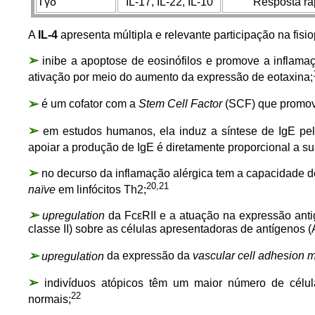
Tγδ
IL-17, IL-22, IL-10
Resposta ráp
A
IL-4
apresenta múltipla e relevante participação na fis
➢
inibe a apoptose de eosinófilos e promove a inflamaç
ativação por meio do aumento da expressão de eotaxina;
➢
é um cofator com a
Stem Cell Factor
(SCF) que promove
➢
em estudos humanos, ela induz a síntese de IgE pelo
apoiar a produção de IgE é diretamente proporcional a su
➢
no decurso da inflamação alérgica tem a capacidade de
20,21
naïve
em linfócitos Th2;
➢
upregulation
da FcεRII e a atuação na expressão anti
classe II) sobre as células apresentadoras de antígenos 
➢
upregulation
da expressão da
vascular cell adhesion 
➢
indivíduos atópicos têm um maior número de célul
22
normais;