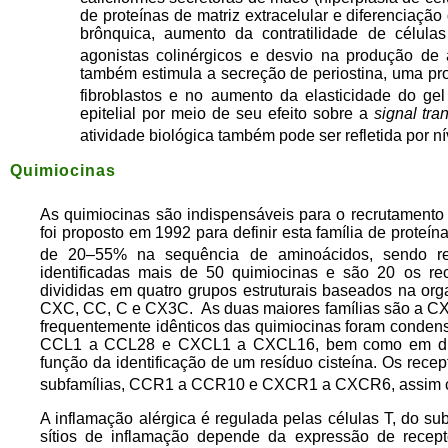
de proteínas de matriz extracelular e diferenciação
brônquica, aumento da contratilidade de célula
agonistas colinérgicos e desvio na produção de 
também estimula a secreção de periostina, uma pro
fibroblastos e no aumento da elasticidade do ge
epitelial por meio de seu efeito sobre a
signal tra
atividade biológica também pode ser refletida por n
Quimiocinas
As quimiocinas são indispensáveis para o recrutamento 
foi proposto em 1992 para definir esta família de prote
de 20–55% na sequência de aminoácidos, sendo rela
identificadas mais de 50 quimiocinas e são 20 os re
divididas em quatro grupos estruturais baseados na org
CXC, CC, C e CX3C. As duas maiores famílias são a CXC
frequentemente idênticos das quimiocinas foram conden
CCL1 a CCL28 e CXCL1 a CXCL16, bem como em dua
função da identificação de um resíduo cisteína. Os recep
subfamílias, CCR1 a CCR10 e CXCR1 a CXCR6, assim 
A inflamação alérgica é regulada pelas células T, do su
sítios de inflamação depende da expressão de recep