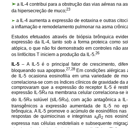
➢
a IL-4 contribui para a obstrução das vias aéreas na 
23
da hipersecreção de muco;
a IL-4 aumenta a expressão de eotaxina e outras citoci
➢
a inflamação e remodelamento pulmonar na asma crônica
Estudos efetuados através de biópsia brônquica eviden
expressão da IL-4, tanto sob a forma proteica como 
atópica, o que não foi demonstrado em controles não as
26
os linfócitos T iniciem a produção da IL-5.
IL-5
– A IL-5 é o principal fator de crescimento, dife
27,28
bloqueando sua apoptose.
Em condições alérgicas a
de IL-5 ocasiona eosinofilia em uma variedade de m
correlaciona-se com os índices clínicos de gravidade da 
comprovaram que a expressão do receptor IL-5 é restri
expressão IL-5R
a
na membrana celular correlaciona-se 
do IL-5R
a
solúvel (sIL-5R
a
), com ação antagônica a IL
transgênicos a expressão aumentada de IL-5 no epité
brônquica. A IL-5 promove o acúmulo de eosinófilos nas 
respostas de quimiocinas e integrinas
a
ß
nos eosinó
d
2
expressa nas células endoteliais e subsequente migraçã