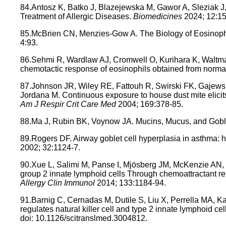
84.Antosz K, Batko J, Blazejewska M, Gawor A, Sleziak J, G
Treatment of Allergic Diseases.
Biomedicines
2024; 12:1
85.McBrien CN, Menzies-Gow A. The Biology of Eosinoph
4:93.
86.Sehmi R, Wardlaw AJ, Cromwell O, Kurihara K, Waltman
chemotactic response of eosinophils obtained from normal
87.Johnson JR, Wiley RE, Fattouh R, Swirski FK, Gajews
Jordana M. Continuous exposure to house dust mite elicit
Am J Respir Crit Care Med
2004; 169:378-85.
88.Ma J, Rubin BK, Voynow JA. Mucins, Mucus, and Gobl
89.Rogers DF. Airway goblet cell hyperplasia in asthma: 
2002; 32:1124-7.
90.Xue L, Salimi M, Panse I, Mjösberg JM, McKenzie AN, 
group 2 innate lymphoid cells Through chemoattractant 
Allergy Clin Immunol
2014; 133:1184-94.
91.Barnig C, Cernadas M, Dutile S, Liu X, Perrella MA, K
regulates natural killer cell and type 2 innate lymphoid ce
doi: 10.1126/scitranslmed.3004812.