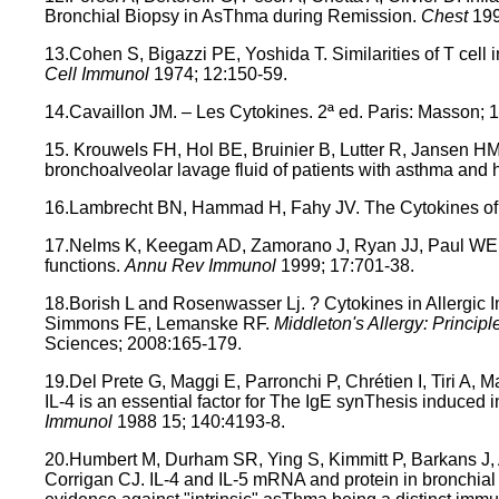
Bronchial Biopsy in AsThma during Remission.
Chest
199
13.Cohen S, Bigazzi PE, Yoshida T. Similarities of T cell 
Cell Immunol
1974; 12:150-59.
14.Cavaillon JM. – Les Cytokines. 2ª ed. Paris: Masson; 
15. Krouwels FH, Hol BE, Bruinier B, Lutter R, Jansen HM
bronchoalveolar lavage fluid of patients with asthma and 
16.Lambrecht BN, Hammad H, Fahy JV. The Cytokines o
17.Nelms K, Keegam AD, Zamorano J, Ryan JJ, Paul WE. 
functions.
Annu Rev Immunol
1999; 17:701-38.
18.Borish L and Rosenwasser Lj. ? Cytokines in Allergic 
Simmons FE, Lemanske RF.
Middleton's Allergy: Principl
Sciences; 2008:165-179.
19.Del Prete G, Maggi E, Parronchi P, Chrétien I, Tiri A,
IL-4 is an essential factor for The IgE synThesis induced 
Immunol
1988 15; 140:4193-8.
20.Humbert M, Durham SR, Ying S, Kimmitt P, Barkans J, 
Corrigan CJ. IL-4 and IL-5 mRNA and protein in bronchial