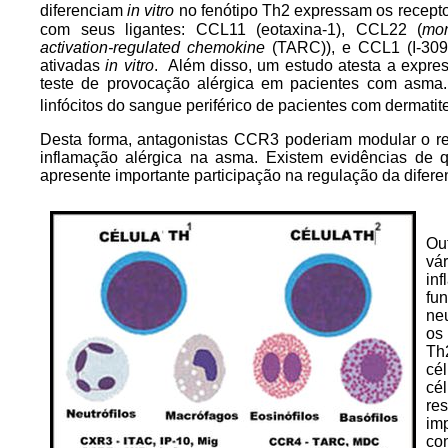
diferenciam
in vitro
no fenótipo Th2 expressam os rece
com seus ligantes: CCL11 (eotaxina-1), CCL22 (
mo
activation-regulated chemokine
(TARC)), e CCL1 (I-30
ativadas
in vitro
. Além disso, um estudo atesta a expre
teste de provocação alérgica em pacientes com asm
linfócitos do sangue periférico de pacientes com dermati
Desta forma, antagonistas CCR3 poderiam modular o re
inflamação alérgica na asma. Existem evidências de 
apresente importante participação na regulação da difer
Ou
vá
in
fu
neu
os
Th
cél
cé
re
im
co