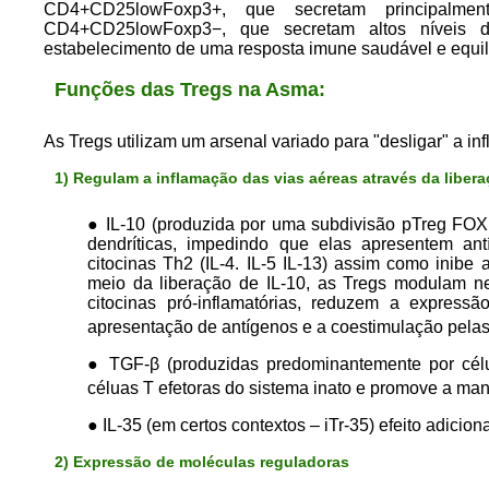
CD4+CD25lowFoxp3+, que secretam principalme
CD4+CD25lowFoxp3−, que secretam altos níveis 
estabelecimento de uma resposta imune saudável e equil
Funções das Tregs na Asma:
As Tregs utilizam um arsenal variado para "desligar" a i
1) Regulam a inflamação das vias aéreas através da libera
● IL-10 (produzida por uma subdivisão pTreg FOXP3
dendríticas, impedindo que elas apresentem ant
citocinas Th2 (IL-4. IL-5 IL-13) assim como inibe 
meio da liberação de IL-10, as Tregs modulam ne
citocinas pró-inflamatórias, reduzem a expressã
apresentação de antígenos e a coestimulação pela
● TGF-β (produzidas predominantemente por célul
céluas T efetoras do sistema inato e promove a manu
● IL-35 (em certos contextos – iTr-35) efeito adicion
2) Expressão de moléculas reguladoras