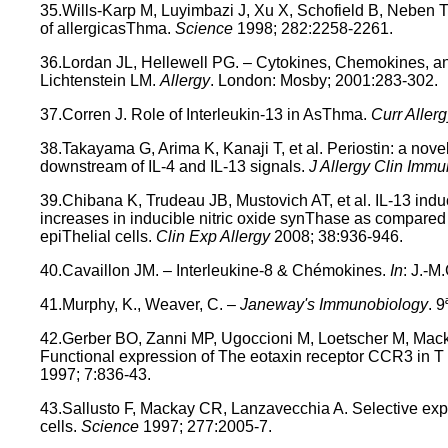
35.Wills-Karp M, Luyimbazi J, Xu X, Schofield B, Neben T
of allergicasThma.
Science
1998; 282:2258-2261.
36.Lordan JL, Hellewell PG. – Cytokines, Chemokines, a
Lichtenstein LM.
Allergy
. London: Mosby; 2001:283-302.
37.Corren J. Role of Interleukin-13 in AsThma.
Curr Alle
38.Takayama G, Arima K, Kanaji T, et al. Periostin: a nov
downstream of IL-4 and IL-13 signals.
J Allergy Clin Imm
39.Chibana K, Trudeau JB, Mustovich AT, et al. IL-13 induce
increases in inducible nitric oxide synThase as compared
epiThelial cells.
Clin Exp Allergy
2008; 38:936-946.
40.Cavaillon JM. – Interleukine-8 & Chémokines.
In
: J.-M
41.Murphy, K., Weaver, C. –
Janeway's Immunobiology
. 
42.Gerber BO, Zanni MP, Ugoccioni M, Loetscher M, Mack
Functional expression of The eotaxin receptor CCR3 in T
1997; 7:836-43.
43.Sallusto F, Mackay CR, Lanzavecchia A. Selective ex
cells.
Science
1997; 277:2005-7.