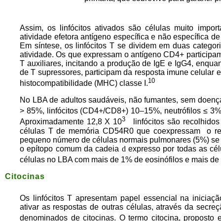
Assim, os linfócitos ativados são células muito impo
atividade efetora antígeno específica e não específica de 
Em síntese, os linfócitos T se dividem em duas categor
atividade. Os que expressam o antígeno CD4+ participa
T auxiliares, incitando a produção de IgE e IgG4, enq
de T supressores, participam da resposta imune celular 
10
histocompatibilidade (MHC) classe I.
No LBA de adultos saudáveis, não fumantes, sem doenç
> 85%, linfócitos (CD4+/CD8+) 10–15%, neutrófilos ≤ 3%,
3
Aproximadamente 12,8 X 10
linfócitos são recolhido
células T de memória CD54R0 que coexpressam o re
pequeno número de células normais pulmonares (5%) se
o epítopo comum da cadeia
d
expresso por todas as cél
células no LBA com mais de 1% de eosinófilos e mais de
Citocinas
Os linfócitos T apresentam papel essencial na iniciaçã
ativar as respostas de outras células, através da secr
denominados de citocinas. O termo citocina, proposto 