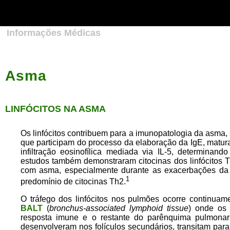
Strict-Transport-Security: max-age=31536000; includeSubDomains;
preload
meta http-equiv="Content-Type" content="text/html;
charset=iso-8859-1" />
Informações Médicas
Asma
LINFÓCITOS NA ASMA
Os linfócitos contribuem para a imunopatologia da asma, 
que participam do processo da elaboração da IgE, matura
infiltração eosinofílica mediada via IL-5, determinand
estudos também demonstraram citocinas dos linfócitos T
com asma, especialmente durante as exacerbações da 
1
predomínio de citocinas Th2.
O tráfego dos linfócitos nos pulmões ocorre continuame
BALT
(
bronchus-associated lymphoid tissue
) onde os 
resposta imune e o restante do parênquima pulmonar
desenvolveram nos folículos secundários, transitam para