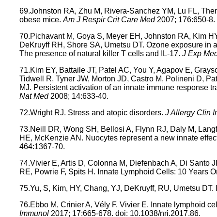
69.Johnston RA, Zhu M, Rivera-Sanchez YM, Lu FL, Thema
obese mice.
Am J Respir Crit Care Med
2007; 176:650-8.
70.Pichavant M, Goya S, Meyer EH, Johnston RA, Kim HY
DeKruyff RH, Shore SA, Umetsu DT. Ozone exposure in a 
The presence of natural killer T cells and IL-17.
J Exp Me
71.Kim EY, Battaile JT, Patel AC, You Y, Agapov E, Gray
Tidwell R, Tyner JW, Morton JD, Castro M, Polineni D, P
MJ. Persistent activation of an innate immune response tran
Nat Med
2008; 14:633-40.
72.Wright RJ. Stress and atopic disorders.
J Allergy Clin
73.Neill DR, Wong SH, Bellosi A, Flynn RJ, Daly M, Lang
HE, McKenzie AN. Nuocytes represent a new innate effect
464:1367-70.
74.Vivier E, Artis D, Colonna M, Diefenbach A, Di Santo
RE, Powrie F, Spits H. Innate Lymphoid Cells: 10 Years 
75.Yu, S, Kim, HY, Chang, YJ, DeKruyff, RU, Umetsu DT. 
76.Ebbo M, Crinier A, Vély F, Vivier E. Innate lymphoid ce
Immunol
2017; 17:665-678. doi: 10.1038/nri.2017.86.