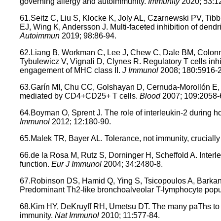
governing allergy and autoimmunity.
Immunity
2020; 53:1
61.Seitz C, Liu S, Klocke K, Joly AL, Czarnewski PV, Tib
EJ, Wing K, Andersson J. Multi-faceted inhibition of dendri
Autoimmun
2019; 98:86-94.
62.Liang B, Workman C, Lee J, Chew C, Dale BM, Colonna
Tybulewicz V, Vignali D, Clynes R. Regulatory T cells inhi
engagement of MHC class II.
J Immunol
2008; 180:5916-2
63.Garín MI, Chu CC, Golshayan D, Cernuda-Morollón E, Wai
mediated by CD4+CD25+ T cells.
Blood
2007; 109:2058-
64.Boyman O, Sprent J. The role of interleukin-2 during 
Immunol
2012; 12:180-90.
65.Malek TR, Bayer AL. Tolerance, not immunity, cruciall
66.de la Rosa M, Rutz S, Dorninger H, Scheffold A. Interl
function.
Eur J Immunol
2004; 34:2480-8.
67.Robinson DS, Hamid Q, Ying S, Tsicopoulos A, Barkan
Predominant Th2-like bronchoalveolar T-lymphocyte popu
68.Kim HY, DeKruyff RH, Umetsu DT. The many paThs to
immunity.
Nat Immunol
2010; 11:577-84.