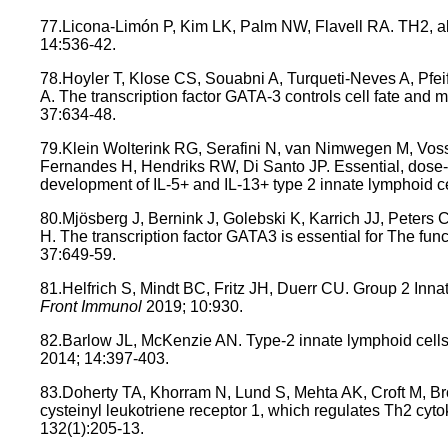
77.Licona-Limón P, Kim LK, Palm NW, Flavell RA. TH2, al
14:536-42.
78.Hoyler T, Klose CS, Souabni A, Turqueti-Neves A, Pfei
A. The transcription factor GATA-3 controls cell fate and 
37:634-48.
79.Klein Wolterink RG, Serafini N, van Nimwegen M, Vos
Fernandes H, Hendriks RW, Di Santo JP. Essential, dose-d
development of IL-5+ and IL-13+ type 2 innate lymphoid c
80.Mjösberg J, Bernink J, Golebski K, Karrich JJ, Peters
H. The transcription factor GATA3 is essential for The fu
37:649-59.
81.Helfrich S, Mindt BC, Fritz JH, Duerr CU. Group 2 Inna
Front Immunol
2019; 10:930.
82.Barlow JL, McKenzie AN. Type-2 innate lymphoid cells
2014; 14:397-403.
83.Doherty TA, Khorram N, Lund S, Mehta AK, Croft M, Br
cysteinyl leukotriene receptor 1, which regulates Th2 cyto
132(1):205-13.