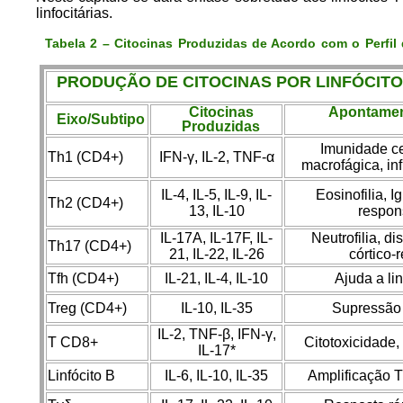
linfocitárias.
Tabela 2 – Citocinas Produzidas de Acordo com o Perfil 
PRODUÇÃO DE CITOCINAS POR LINFÓCIT
Citocinas
Apontamen
Eixo/Subtipo
Produzidas
Imunidade ce
Th1 (CD4+)
IFN-γ, IL-2, TNF-α
macrofágica, in
IL-4, IL-5, IL-9, IL-
Eosinofilia, I
Th2 (CD4+)
13, IL-10
respon
IL-17A, IL-17F, IL-
Neutrofilia, di
Th17 (CD4+)
21, IL-22, IL-26
córtico-
Tfh (CD4+)
IL-21, IL-4, IL-10
Ajuda a lin
Treg (CD4+)
IL-10, IL-35
Supressão
IL-2, TNF-β, IFN-γ,
T CD8+
Citotoxicidade,
IL-17*
Linfócito B
IL-6, IL-10, IL-35
Amplificação 