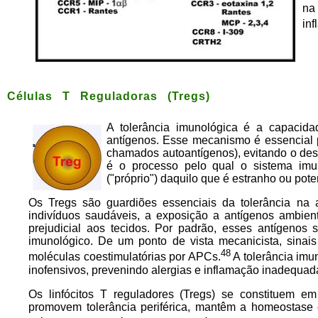
na 
inf
Células T Reguladoras (Tregs)
A tolerância imunológica é a capacid
antígenos. Esse mecanismo é essencial p
chamados autoantígenos), evitando o de
é o processo pelo qual o sistema imu
("próprio") daquilo que é estranho ou pote
Os Tregs são guardiões essenciais da tolerância na
indivíduos saudáveis, a exposição a antígenos ambien
prejudicial aos tecidos. Por padrão, esses antígenos 
imunológico. De um ponto de vista mecanicista, sinais
48
moléculas coestimulatórias por APCs.
A tolerância imu
inofensivos, prevenindo alergias e inflamação inadequa
Os linfócitos T reguladores (Tregs) se constituem 
promovem tolerância periférica, mantêm a homeostase 