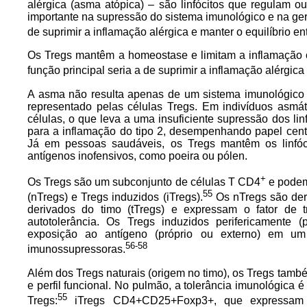
alérgica (asma atópica) – são linfócitos que regulam outr
importante na supressão do sistema imunológico e na gera
de suprimir a inflamação alérgica e manter o equilíbrio en
Os Tregs mantêm a homeostase e limitam a inflamação 
função principal seria a de suprimir a inflamação alérgica
A asma não resulta apenas de um sistema imunológico "
representado pelas células Tregs. Em indivíduos asmáti
células, o que leva a uma insuficiente supressão dos lin
para a inflamação do tipo 2, desempenhando papel centra
Já em pessoas saudáveis, os Tregs mantêm os linfóci
antígenos inofensivos, como poeira ou pólen.
+
Os Tregs são um subconjunto de células T CD4
e podem
55
(nTregs) e Tregs induzidos (iTregs).
Os nTregs são der
derivados do timo (tTregs) e expressam o fator de t
autotolerância. Os Tregs induzidos perifericamente 
exposição ao antígeno (próprio ou externo) em um 
56-58
imunossupressoras.
Além dos Tregs naturais (origem no timo), os Tregs tamb
e perfil funcional. No pulmão, a tolerância imunológica é
55
Tregs:
iTregs CD4+CD25+Foxp3+, que expressam o 