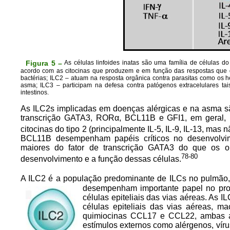
Figura 5 –
As células linfoides inatas são uma família de células do
acordo com as citocinas que produzem e em função das respostas que d
bactérias; ILC2 – atuam na resposta orgânica contra parasitas como os
asma; ILC3 – participam na defesa contra patógenos extracelulares t
intestinos.
As ILC2s implicadas em doenças alérgicas e na asma são
transcrição GATA3, RORα, BCL11B e GFI1, em geral, p
citocinas do tipo 2 (principalmente IL-5, IL-9, IL-13, mas n
BCL11B desempenham papéis críticos no desenvolvim
maiores do fator de transcrição GATA3 do que os o
78-80
desenvolvimento e a função dessas células.
A ILC2 é a população predominante de ILCs no pulmão, 
desempenham importante papel no proc
células epiteliais das vias aéreas. As 
células epiteliais das vias aéreas, ma
quimiocinas CCL17 e CCL22, ambas a
estímulos externos como alérgenos, vírus