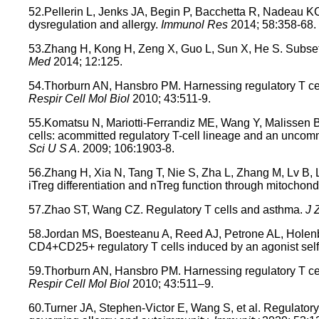
52.Pellerin L, Jenks JA, Begin P, Bacchetta R, Nadeau KC
dysregulation and allergy.
Immunol Res
2014; 58:358-68.
53.Zhang H, Kong H, Zeng X, Guo L, Sun X, He S. Subsets o
Med
2014; 12:125.
54.Thorburn AN, Hansbro PM. Harnessing regulatory T cel
Respir Cell Mol Biol
2010; 43:511-9.
55.Komatsu N, Mariotti-Ferrandiz ME, Wang Y, Malissen B
cells: acommitted regulatory T-cell lineage and an uncommi
Sci U S A
. 2009; 106:1903-8.
56.Zhang H, Xia N, Tang T, Nie S, Zha L, Zhang M, Lv B, 
iTreg differentiation and nTreg function through mitocho
57.Zhao ST, Wang CZ. Regulatory T cells and asthma.
J 
58.Jordan MS, Boesteanu A, Reed AJ, Petrone AL, Holenb
CD4+CD25+ regulatory T cells induced by an agonist self
59.Thorburn AN, Hansbro PM. Harnessing regulatory T cell
Respir Cell Mol Biol
2010; 43:511–9.
60.Turner JA, Stephen-Victor E, Wang S, et al. Regulatory