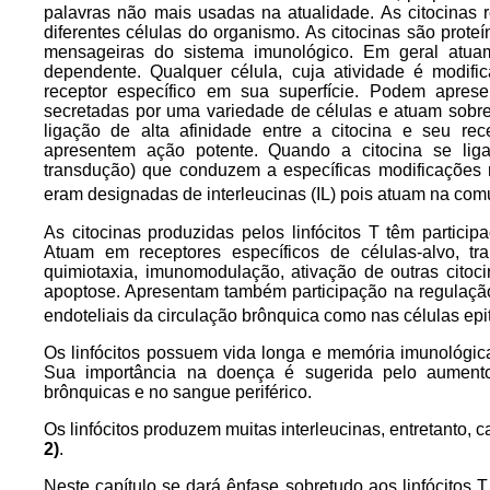
palavras não mais usadas na atualidade. As citocinas 
diferentes células do organismo. As citocinas são prot
mensageiras do sistema imunológico. Em geral atuam
dependente. Qualquer célula, cuja atividade é modi
receptor específico em sua superfície. Podem aprese
secretadas por uma variedade de células e atuam sobre o
ligação de alta afinidade entre a citocina e seu re
apresentem ação potente. Quando a citocina se liga a
transdução) que conduzem a específicas modificações n
eram designadas de interleucinas (IL) pois atuam na comu
As citocinas produzidas pelos linfócitos T têm particip
Atuam em receptores específicos de células-alvo, tra
quimiotaxia, imunomodulação, ativação de outras citoci
apoptose. Apresentam também participação na regulação
endoteliais da circulação brônquica como nas células epit
Os linfócitos possuem vida longa e memória imunológic
Sua importância na doença é sugerida pelo aument
brônquicas e no sangue periférico.
Os linfócitos produzem muitas interleucinas, entretanto, 
2)
.
Neste capítulo se dará ênfase sobretudo aos linfócitos T