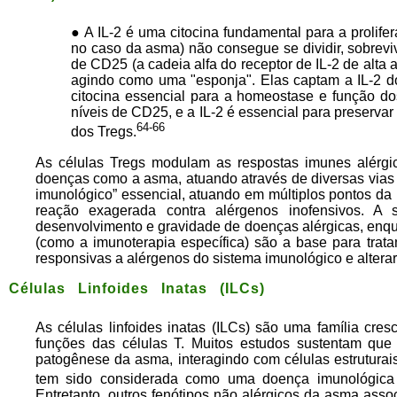
●
A IL-2 é uma citocina fundamental para a prolifer
no caso da asma) não consegue se dividir, sobrevi
de CD25 (a cadeia alfa do receptor de IL-2 de alta a
agindo como uma "esponja". Elas captam a IL-2 do
citocina essencial para a homeostase e função do
níveis de CD25, e a IL-2 é essencial para preservar
64-66
dos Tregs.
As células Tregs modulam as respostas imunes alérgic
doenças como a asma, atuando através de diversas vias 
imunológico” essencial, atuando em múltiplos pontos da r
reação exagerada contra alérgenos inofensivos. A 
desenvolvimento e gravidade de doenças alérgicas, enq
(como a imunoterapia específica) são a base para trat
responsivas a alérgenos do sistema imunológico e alterar
Células Linfoides Inatas (ILCs)
As células linfoides inatas (ILCs) são uma família cres
funções das células T. Muitos estudos sustentam que a
patogênese da asma, interagindo com células estruturai
tem sido considerada como uma doença imunológica 
Entretanto, outros fenótipos não alérgicos da asma asso