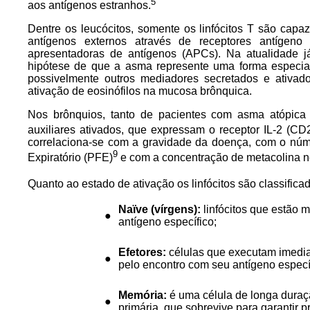
5
aos antígenos estranhos.
Dentre os leucócitos, somente os linfócitos T são capa
antígenos externos através de receptores antígeno
apresentadoras de antígenos (APCs). Na atualidade j
hipótese de que a asma represente uma forma especial
possivelmente outros mediadores secretados e ativad
ativação de eosinófilos na mucosa brônquica.
Nos brônquios, tanto de pacientes com asma atópica 
auxiliares ativados, que expressam o receptor IL-2 (CD
correlaciona-se com a gravidade da doença, com o núme
9
Expiratório (PFE)
e com a concentração de metacolina n
Quanto ao estado de ativação os linfócitos são classific
Naïve
(vírgens):
linfócitos que estão 
●
antígeno específico;
Efetores:
células que executam imedia
●
pelo encontro com seu antígeno especí
Memória:
é uma célula de longa duraç
●
primária, que sobrevive para garantir p