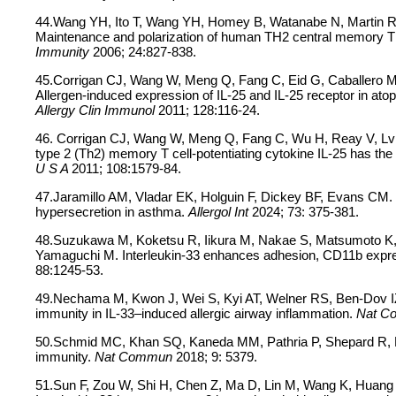
44.Wang YH, Ito T, Wang YH, Homey B, Watanabe N, Martin R, 
Maintenance and polarization of human TH2 central memory T ce
Immunity
2006; 24:827-838.
45.Corrigan CJ, Wang W, Meng Q, Fang C, Eid G, Caballero MR
Allergen-induced expression of IL-25 and IL-25 receptor in at
Allergy Clin Immunol
2011; 128:116-24.
46. Corrigan CJ, Wang W, Meng Q, Fang C, Wu H, Reay V, Lv Z,
type 2 (Th2) memory T cell-potentiating cytokine IL-25 has the
U S A
2011; 108:1579-84.
47.Jaramillo AM, Vladar EK, Holguin F, Dickey BF, Evans CM. 
hypersecretion in asthma.
Allergol Int
2024; 73: 375-381.
48.Suzukawa M, Koketsu R, Iikura M, Nakae S, Matsumoto K
Yamaguchi M. Interleukin-33 enhances adhesion, CD11b expre
88:1245-53.
49.Nechama M, Kwon J, Wei S, Kyi AT, Welner RS, Ben-Dov IZ, 
immunity in IL-33–induced allergic airway inflammation.
Nat 
50.Schmid MC, Khan SQ, Kaneda MM, Pathria P, Shepard R, Loui
immunity.
Nat Commun
2018; 9: 5379.
51.Sun F, Zou W, Shi H, Chen Z, Ma D, Lin M, Wang K, Huang 