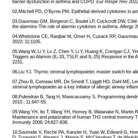
barrier dysfunction in asthma and COPD.
Eur Respir Rev
2022
02.Mitchell PD, O'Byrne PM. Epithelial-derived cytokines in a
03.Gauvreau GM, Bergeron C, Boulet LP, Cockcroft DW, Côté 
the alarmins-The role of alarmin cytokines in asthma.
Allergy
2
04.Whetstone CE, Ranjbar M, Omer H, Cusack RP, Gauvreau GM
2022; 11:1105.
05.Wang W, Li Y, Lv Z, Chen Y, Li Y, Huang K, Corrigan CJ, Yin
Triggers an Alarmin (IL-33, TSLP, and IL-25) Response in th
2231.
06.Liu YJ. Thymic stromal lymphopoietin: master switch for all
07.Zhou B, Comeau MR, De Smedt T, Liggitt HD, Dahl ME, Lew
stromal lymphopoietin as a key initiator of allergic airway infl
08.Pulendran B, Tang H, Manicassamy S. Programming dendriti
2010 ; 11:647-55.
09.Wang YH, Ito T, Wang YH, Homey B, Watanabe N, Martin R, 
Maintenance and polarization of human TH2 central memory T ce
Immunity
2006; 24:827-838.
10.Soumelis V, Reche PA, Kanzler H, Yuan W, Edward G, Home
D, Zurawski S, Abrams J, Menon S, McClanahan T, de Waal-Mal