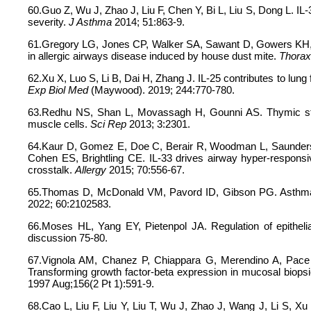
60.Guo Z, Wu J, Zhao J, Liu F, Chen Y, Bi L, Liu S, Dong L. I
severity.
J Asthma
2014; 51:863-9.
61.Gregory LG, Jones CP, Walker SA, Sawant D, Gowers KH,
in allergic airways disease induced by house dust mite.
Thora
62.Xu X, Luo S, Li B, Dai H, Zhang J. IL-25 contributes to lung fi
Exp Biol Med
(Maywood). 2019; 244:770-780.
63.Redhu NS, Shan L, Movassagh H, Gounni AS. Thymic str
muscle cells.
Sci Rep
2013; 3:2301.
64.Kaur D, Gomez E, Doe C, Berair R, Woodman L, Saunders 
Cohen ES, Brightling CE. IL-33 drives airway hyper-respons
crosstalk.
Allergy
2015; 70:556-67.
65.Thomas D, McDonald VM, Pavord ID, Gibson PG. Asthma r
2022; 60:2102583.
66.Moses HL, Yang EY, Pietenpol JA. Regulation of epithelia
discussion 75-80.
67.Vignola AM, Chanez P, Chiappara G, Merendino A, Pace 
Transforming growth factor-beta expression in mucosal biops
1997 Aug;156(2 Pt 1):591-9.
68.Cao L, Liu F, Liu Y, Liu T, Wu J, Zhao J, Wang J, Li S, 