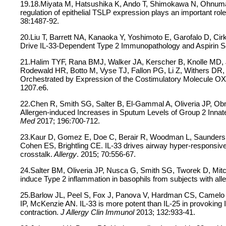
19.18.Miyata M, Hatsushika K, Ando T, Shimokawa N, Ohnuma
regulation of epithelial TSLP expression plays an important role 
38:1487-92.
20.Liu T, Barrett NA, Kanaoka Y, Yoshimoto E, Garofalo D, Ci
Drive IL-33-Dependent Type 2 Immunopathology and Aspirin Se
21.Halim TYF, Rana BMJ, Walker JA, Kerscher B, Knolle MD,
Rodewald HR, Botto M, Vyse TJ, Fallon PG, Li Z, Withers DR,
Orchestrated by Expression of the Costimulatory Molecule O
1207.e6.
22.Chen R, Smith SG, Salter B, El-Gammal A, Oliveria JP, 
Allergen-induced Increases in Sputum Levels of Group 2 Innat
Med
2017; 196:700-712.
23.Kaur D, Gomez E, Doe C, Berair R, Woodman L, Saunders R
Cohen ES, Brightling CE. IL-33 drives airway hyper-responsiv
crosstalk.
Allergy
. 2015; 70:556-67.
24.Salter BM, Oliveria JP, Nusca G, Smith SG, Tworek D, Mi
induce Type 2 inflammation in basophils from subjects with all
25.Barlow JL, Peel S, Fox J, Panova V, Hardman CS, Camelo A
IP, McKenzie AN. IL-33 is more potent than IL-25 in provoking 
contraction.
J Allergy Clin Immunol
2013; 132:933-41.