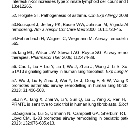
Interleukin-33 increases type 2 innate lymphoid cell count and t
13:e12265.
52. Holgate ST. Pathogenesis of asthma.
Clin Exp Allergy
2008;
53.Bousquet J, Jeffery PK, Busse WW, Johnson M, Vignola AM
remodeling.
Am J Respir Crit Care Med
2000; 161:1720-45.
54.Fehrenbach H, Wagner C, Wegmann M. Airway remodeling i
569.
55.Tang ML, Wilson JW, Stewart AG, Royce SG. Airway remodell
therapies.
Pharmacol Ther
2006; 112:474-88.
56. Cao L, Liu F, Liu Y, Liu T, Wu J, Zhao J, Wang J, Li S, 
STAT3 signaling pathway in human lung fibroblast.
Exp Lung 
57. Wu J, Liu F, Zhao J, Wei Y, Lv J, Dong F, Bi W, Wang 
promotes asthmatic airway remodelling in human lung fibrob
2013; 31:496-503.
58.Jin A, Tang X, Zhai W, Li Y, Sun Q, Liu L, Yang X, Ren H
PRMT1 is sensitive to calcitriol in human lung fibroblasts.
Bioc
59.Saglani S, Lui S, Ullmann N, Campbell GA, Sherburn RT,
Lloyd CM. IL-33 promotes airway remodeling in pediatric pati
2013; 132:676-685.e13.