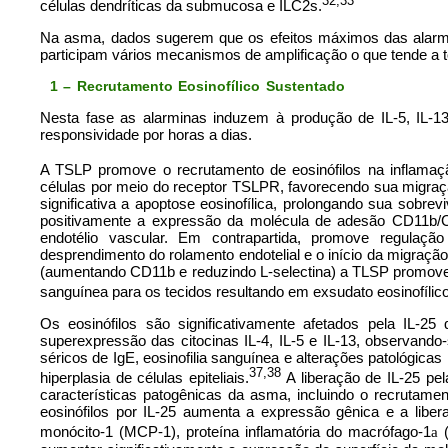
32,33
células dendríticas da submucosa e ILC2s.
Na asma, dados sugerem que os efeitos máximos das alarmi
participam vários mecanismos de amplificação o que tende a t
1 – Recrutamento Eosinofílico Sustentado
Nesta fase as alarminas induzem à produção de IL-5, IL-13
responsividade por horas a dias.
A TSLP promove o recrutamento de eosinófilos na inflamaçã
células por meio do receptor TSLPR, favorecendo sua migraç
significativa a apoptose eosinofílica, prolongando sua sobre
positivamente a expressão da molécula de adesão CD11b/CD1
endotélio vascular. Em contrapartida, promove regulaçã
desprendimento do rolamento endotelial e o início da migração
(aumentando CD11b e reduzindo L-selectina) a TLSP promove o
sanguínea para os tecidos resultando em exsudato eosinofílico
Os eosinófilos são significativamente afetados pela IL-2
superexpressão das citocinas IL-4, IL-5 e IL-13, observan
séricos de IgE, eosinofilia sanguínea e alterações patológi
37,38
hiperplasia de células epiteliais.
A liberação de IL-25 pela
características patogênicas da asma, incluindo o recrutame
eosinófilos por IL-25 aumenta a expressão gênica e a libera
monócito-1 (MCP-1), proteína inflamatória do macrófago-1
(
a