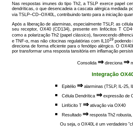
Nas respostas imunes do tipo Th2, a TSLP exerce papel cen
dendríticas, o que desencadeia a cascata alérgica mediada po
via TSLP–CD–OX40L, contribuindo tanto para a iniciação quan
Após a liberação de alarminas, especialmente TSLP, as célul
seu receptor, OX40 (CD134), presente em linfócitos T CD4
como a polarização Th2 (papel clássico), favorecendo difrenc
19
e TNF-α, mas não citocinas regulatórias com IL10
podendo in
direciona de forma eficiente para o fenótipo alérgico. O OX4
por transformar uma resposta tansitória em inflamação persist
⇒
⇒
Consolida
direciona
m
Integração OX4
⇒
■
Epitélio
alarminas (TSLP, IL-25, I
⇒
■
Célula Dendrítica
expressão de 
⇒
■
Linfócito T
ativação via OX40
⇒
■
Resultado
resposta Th2 robusta,
Ou seja, o OX40L é um verdadeiro "ch