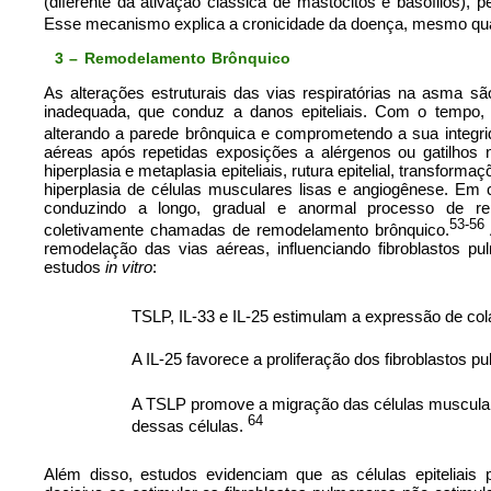
(diferente da ativação clássica de mastócitos e basófilos), 
Esse mecanismo explica a cronicidade da doença, mesmo quando
3 – Remodelamento Brônquico
As alterações estruturais das vias respiratórias na asma sã
inadequada, que conduz a danos epiteliais. Com o tempo, e
alterando a parede brônquica e comprometendo a sua integrid
aéreas após repetidas exposições a alérgenos ou gatilhos 
hiperplasia e metaplasia epiteliais, rutura epitelial, transform
hiperplasia de células musculares lisas e angiogênese. Em ce
conduzindo a longo, gradual e anormal processo de repa
53-56
coletivamente chamadas de remodelamento brônquico.
remodelação das vias aéreas, influenciando fibroblastos p
estudos
in vitro
:
TSLP, IL-33 e IL-25 estimulam a expressão de col
A IL-25 favorece a proliferação dos fibroblastos p
A TSLP promove a migração das células muscular
64
dessas células.
Além disso, estudos evidenciam que as células epiteliai