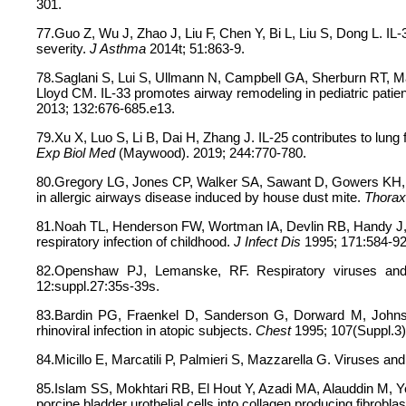
301.
77.Guo Z, Wu J, Zhao J, Liu F, Chen Y, Bi L, Liu S, Dong L. I
severity.
J Asthma
2014t; 51:863-9.
78.Saglani S, Lui S, Ullmann N, Campbell GA, Sherburn RT, M
Lloyd CM. IL-33 promotes airway remodeling in pediatric patien
2013; 132:676-685.e13.
79.Xu X, Luo S, Li B, Dai H, Zhang J. IL-25 contributes to lung fi
Exp Biol Med
(Maywood). 2019; 244:770-780.
80.Gregory LG, Jones CP, Walker SA, Sawant D, Gowers KH, 
in allergic airways disease induced by house dust mite.
Thorax
81.Noah TL, Henderson FW, Wortman IA, Devlin RB, Handy J, K
respiratory infection of childhood.
J Infect Dis
1995; 171:584-92
82.Openshaw PJ, Lemanske, RF. Respiratory viruses an
12:suppl.27:35s-39s.
83.Bardin PG, Fraenkel D, Sanderson G, Dorward M, Johnst
rhinoviral infection in atopic subjects.
Chest
1995; 107(Suppl.3
84.Micillo E, Marcatili P, Palmieri S, Mazzarella G. Viruses 
85.Islam SS, Mokhtari RB, El Hout Y, Azadi MA, Alauddin M,
porcine bladder urothelial cells into collagen producing fibro