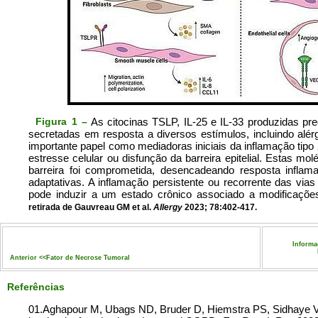
Figura 1 –
As citocinas TSLP, IL-25 e IL-33 produzidas pred
secretadas em resposta a diversos estímulos, incluindo alé
importante papel como mediadoras iniciais da inflamação tipo 
estresse celular ou disfunção da barreira epitelial. Estas mo
barreira foi comprometida, desencadeando resposta inflamat
adaptativas. A inflamação persistente ou recorrente das via
pode induzir a um estado crônico associado a modificaçõ
retirada de Gauvreau GM et al.
Allergy
2023; 78:402-417.
Informa
Anterior <<
Fator de Necrose Tumoral
Referências
01.Aghapour M, Ubags ND, Bruder D, Hiemstra PS, Sidhaye V, Rez