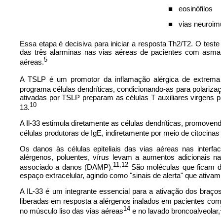
■
eosinófilos
■
vias neuroi
Essa etapa é decisiva para iniciar a resposta Th2/T2. O te
das três alarminas nas vias aéreas de pacientes com asma
5
aéreas.
A TSLP é um promotor da inflamação alérgica de extrema 
programa células dendríticas, condicionando-as para polariza
ativadas por TSLP preparam as células T auxiliares virgens pa
10
13.
A Il-33 estimula diretamente as células dendríticas, promovend
células produtoras de IgE, indiretamente por meio de citocin
Os danos às células epiteliais das vias aéreas nas interf
alérgenos, poluentes, vírus levam a aumentos adicionais n
11,12
associado a danos (DAMP).
São moléculas que ficam de
espaço extracelular, agindo como "sinais de alerta" que ativam 
A IL-33 é um integrante essencial para a ativação dos braço
liberadas em resposta a alérgenos inalados em pacientes com
14
no músculo liso das vias aéreas
e no lavado broncoalveolar,