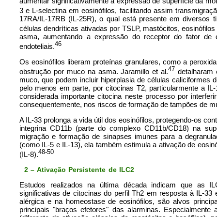
aumentar significativamente a expressão de superfície da mo
3 e L-selectina em eosinófilos, facilitando assim transmigraçã
17RA/IL-17RB (IL-25R), o qual está presente em diversos ti
células dendríticas ativadas por TSLP, mastócitos, eosinófilos 
asma, aumentando a expressão do receptor do fator de 
46
endoteliais.
Os eosinófilos liberam proteínas granulares, como a peroxid
47
obstrução por muco na asma. Jaramillo et al.
detalharam 
muco, que podem incluir hiperplasia de células caliciformes 
pelo menos em parte, por citocinas T2, particularmente a IL-
considerada importante citocina neste processo por interfe
consequentemente, nos riscos de formação de tampões de m
A IL-33 prolonga a vida útil dos eosinófilos, protegendo-os co
integrina CD11b (parte do complexo CD11b/CD18) na supe
migração e formação de sinapses imunes para a degranulaç
(como IL-5 e IL-13), ela também estimula a ativação de eosinó
48-50
(IL-8).
2 – Ativação Persistente de ILC2
Estudos realizados na última década indicam que as I
significativas de citocinas do perfil Th2 em resposta à IL-3
alérgica e na homeostase de eosinófilos, são alvos princip
principais "braços efetores" das alarminas. Especialment