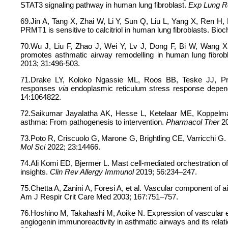
STAT3 signaling pathway in human lung fibroblast.
Exp Lung R
69.Jin A, Tang X, Zhai W, Li Y, Sun Q, Liu L, Yang X, Ren H
PRMT1 is sensitive to calcitriol in human lung fibroblasts. Bi
70.Wu J, Liu F, Zhao J, Wei Y, Lv J, Dong F, Bi W, Wang X
promotes asthmatic airway remodelling in human lung fibrob
2013; 31:496-503.
71.Drake LY, Koloko Ngassie ML, Roos BB, Teske JJ, Pr
responses
via
endoplasmic reticulum stress response depen
14:1064822.
72.Saikumar Jayalatha AK, Hesse L, Ketelaar ME, Koppelma
asthma: From pathogenesis to intervention.
Pharmacol Ther
20
73.Poto R, Criscuolo G, Marone G, Brightling CE, Varricchi G
Mol Sci
2022; 23:14466.
74.Ali Komi ED, Bjermer L. Mast cell-mediated orchestration 
insights.
Clin Rev Allergy Immunol
2019; 56:234–247.
75.Chetta A, Zanini A, Foresi A, et al. Vascular component of 
Am J Respir Crit Care Med 2003; 167:751–757.
76.Hoshino M, Takahashi M, Aoike N. Expression of vascular end
angiogenin immunoreactivity in asthmatic airways and its relat