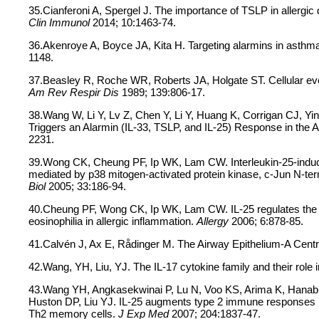
35.Cianferoni A, Spergel J. The importance of TSLP in allergic d
Clin Immunol
2014; 10:1463-74.
36.Akenroye A, Boyce JA, Kita H. Targeting alarmins in asthma
1148.
37.Beasley R, Roche WR, Roberts JA, Holgate ST. Cellular even
Am Rev Respir Dis
1989; 139:806-17.
38.Wang W, Li Y, Lv Z, Chen Y, Li Y, Huang K, Corrigan CJ, Yin
Triggers an Alarmin (IL-33, TSLP, and IL-25) Response in th
2231.
39.Wong CK, Cheung PF, Ip WK, Lam CW. Interleukin-25-induce
mediated by p38 mitogen-activated protein kinase, c-Jun N-ter
Biol
2005; 33:186-94.
40.Cheung PF, Wong CK, Ip WK, Lam CW. IL-25 regulates the 
eosinophilia in allergic inflammation.
Allergy
2006; 6:878-85.
41.Calvén J, Ax E, Rådinger M. The Airway Epithelium-A Cent
42.Wang, YH, Liu, YJ. The IL-17 cytokine family and their role i
43.Wang YH, Angkasekwinai P, Lu N, Voo KS, Arima K, Hanabu
Huston DP, Liu YJ. IL-25 augments type 2 immune responses 
Th2 memory cells.
J Exp Med
2007; 204:1837-47.