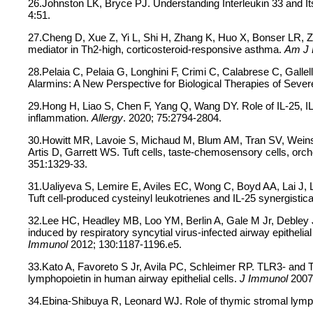
26.Johnston LK, Bryce PJ. Understanding Interleukin 33 and I
4:51.
27.Cheng D, Xue Z, Yi L, Shi H, Zhang K, Huo X, Bonser LR, Zha
mediator in Th2-high, corticosteroid-responsive asthma.
Am J 
28.Pelaia C, Pelaia G, Longhini F, Crimi C, Calabrese C, Gallel
Alarmins: A New Perspective for Biological Therapies of Seve
29.Hong H, Liao S, Chen F, Yang Q, Wang DY. Role of IL-25, IL
inflammation.
Allergy
. 2020; 75:2794-2804.
30.Howitt MR, Lavoie S, Michaud M, Blum AM, Tran SV, Weins
Artis D, Garrett WS. Tuft cells, taste-chemosensory cells, orch
351:1329-33.
31.Ualiyeva S, Lemire E, Aviles EC, Wong C, Boyd AA, Lai J, 
Tuft cell-produced cysteinyl leukotrienes and IL-25 synergistical
32.Lee HC, Headley MB, Loo YM, Berlin A, Gale M Jr, Debley 
induced by respiratory syncytial virus-infected airway epithelia
Immunol
2012; 130:1187-1196.e5.
33.Kato A, Favoreto S Jr, Avila PC, Schleimer RP. TLR3- and 
lymphopoietin in human airway epithelial cells.
J Immunol
2007;
34.Ebina-Shibuya R, Leonard WJ. Role of thymic stromal lymph