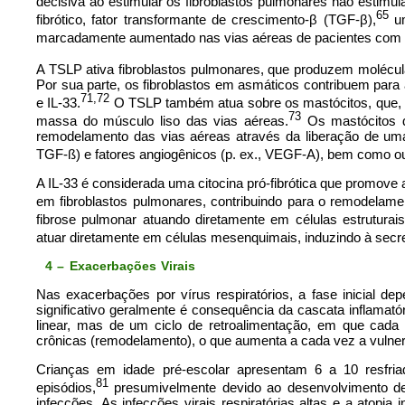
decisiva ao estimular os fibroblastos pulmonares não estimula
65
fibrótico, fator transformante de crescimento-β (TGF-β),
um
marcadamente aumentado nas vias aéreas de pacientes com
A TSLP ativa fibroblastos pulmonares, que produzem molécul
Por sua parte, os fibroblastos em asmáticos contribuem para
71,72
e IL-33.
O TSLP também atua sobre os mastócitos, que,
73
massa do músculo liso das vias aéreas.
Os mastócitos 
remodelamento das vias aéreas através da liberação de uma v
TGF-ß) e fatores angiogênicos (p. ex., VEGF-A), bem como out
A IL-33 é considerada uma citocina pró-fibrótica que promove at
em fibroblastos pulmonares, contribuindo para o remodelamen
fibrose pulmonar atuando diretamente em células estruturai
atuar diretamente em células mesenquimais, induzindo à secr
4 – Exacerbações Virais
Nas exacerbações por vírus respiratórios, a fase inicial de
significativo geralmente é consequência da cascata inflama
linear, mas de um ciclo de retroalimentação, em que cada 
crônicas (remodelamento), o que aumenta a cada vez a vulnera
Crianças em idade pré-escolar apresentam 6 a 10 resfri
81
episódios,
presumivelmente devido ao desenvolvimento de
infecções. As infecções virais respiratórias altas e a atopia