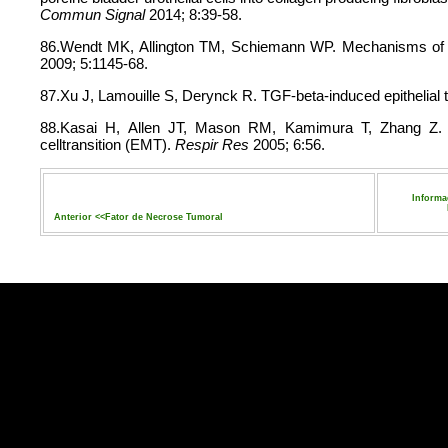
Commun Signal
2014; 8:39-58.
86.Wendt MK, Allington TM, Schiemann WP. Mechanisms of t
2009; 5:1145-68.
87.Xu J, Lamouille S, Derynck R. TGF-beta-induced epithelial
88.Kasai H, Allen JT, Mason RM, Kamimura T, Zhang Z. 
celltransition (EMT).
Respir Res
2005; 6:56.
Informa
Anterior <<
Fator de Necrose Tumoral