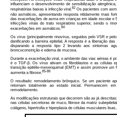
influenciam o desenvolvimento de sensibilização alergênica
82
respiratórias baixas à infecção viral.
Os pacientes com asma 
não asmáticos, apresentando resposta nitidamente mais fort
das exacerbações de asma em crianças em idade escolar e 
infecções virais do trato respiratório superior, sendo o r
84
exacerbações em asmáticos.
Os vírus (principalmente rinovírus, seguidos pelo VSR e pelo I
danificando a barreira epitelial. A resposta é a liberação d
disparando a resposta tipo 2 levando aos sintomas a
broncoconstrição e edema de mucosa.
Durante a exacerbação viral, o ambiente das vias aéreas é pr
é o TGF-β. Os vírus ativam os fibroblastos e as células 
transição epitélio-mesenquimal (EMT) e assim promove um fe
85-88
aumenta a fibrose.
O resultado: remodelamento brônquico. Se um paciente apr
retornam totalmente ao estado inicial. Permanecem em 
remodelamento.
As modificações estruturais que decorrem são as já descritas: h
nas células secretoras de muco, fibrose da matriz subepite
colágeno, hipertrofia e hiperplasia de células musculares lisas