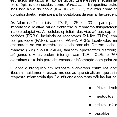
estímulos alérgicos e não alérgicos. Entre esses mecanismo
pleiotrópicas conhecidas como
alarminas –
linfopoetina est
incluindo a via do tipo 2 (IL-4, IL-5 e IL-13) e outras como
contribui diretamente para a fisiopatologia da asma, favorec
As "alaminas" epiteliais — TSLP, IL-25 e IL-33 — participa
importância relativa muda conforme o momento fisiopatológ
inato e adaptativo. As células epiteliais das vias aéreas exp
padrões (PRRs), incluindo os receptores Toll-like (TLRs), 
por protease (PARs), como o PAR-2. PRRs localizados e
encontram-se em membranas endossomiais. Determinados rec
manose (RM) e o DC-SIGN, também apresentam distribuição
alérgenos e vírus podem interagir com TLRs, CLRs e PARs 
alarminas epiteliais para desencadear inflamação com polariz
O epitélio brônquico em resposta a diversos estímulos com
liberam rapidamente essas moléculas que sinalizam que a in
resposta inflamatória tipo 2 e influenciando tanto células imu
■
células dendr
■
mastócitos
■
células linfoi
■
basófilos