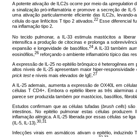
A potente ativação de ILC2s ocorre por meio da
upregulation
d
a sinalização pró-inflamatória e promove a secreção de IL-5 
uma ativação particularmente eficiente das ILC2s, levando
22
célula do que linfócitos T tipo 2 ativados.
Esse diferencial fu
na inflamação tipo 2.
No tecido pulmonar, a IL-33 estimula mastócitos a liber
intensifica a produção de citocinas e prolonga a sobrevivê
24
expansão e longevidade de basófilos.
A IL-33 também aume
26
eosinófilos,
reforçando o ambiente inflamatório típico das res
A expressão de IL-25 no epitélio brônquico é heterogênea em 
altos níveis de IL-25 apresentam maior hiper-responsividade 
27
prick
test
e níveis mais elevados de IgE.
A IL-25 ademais, aumenta a expressão de OX40L em células 
células T CD4+. Embora o epitélio libere as três alarminas
parece ser produzida também por mastócios, basófilos, fibrobla
Estudos confirmam que as células tufadas (
brush cells
) são
intestinos. No epitélio pulmonar estas células produzem 
inflamação alérgica. A IL-25 liberada por essas células se lig
30,31
(IL-5, IL-13).
Infecções virais em asmáticos ativam o epitélio, induzindo