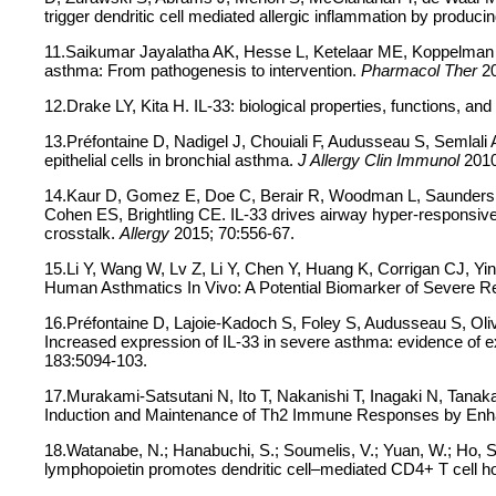
trigger dendritic cell mediated allergic inflammation by produc
11.Saikumar Jayalatha AK, Hesse L, Ketelaar ME, Koppelman G
asthma: From pathogenesis to intervention.
Pharmacol Ther
2
12.Drake LY, Kita H. IL-33: biological properties, functions, an
13.Préfontaine D, Nadigel J, Chouiali F, Audusseau S, Semlali
epithelial cells in bronchial asthma.
J Allergy Clin Immunol
2010
14.Kaur D, Gomez E, Doe C, Berair R, Woodman L, Saunders R
Cohen ES, Brightling CE. IL-33 drives airway hyper-responsiv
crosstalk.
Allergy
2015; 70:556-67.
15.Li Y, Wang W, Lv Z, Li Y, Chen Y, Huang K, Corrigan CJ, Yi
Human Asthmatics In Vivo: A Potential Biomarker of Severe R
16.Préfontaine D, Lajoie-Kadoch S, Foley S, Audusseau S, Ol
Increased expression of IL-33 in severe asthma: evidence of 
183:5094-103.
17.Murakami-Satsutani N, Ito T, Nakanishi T, Inagaki N, Tana
Induction and Maintenance of Th2 Immune Responses by Enha
18.Watanabe, N.; Hanabuchi, S.; Soumelis, V.; Yuan, W.; Ho, S
lymphopoietin promotes dendritic cell–mediated CD4+ T cell 