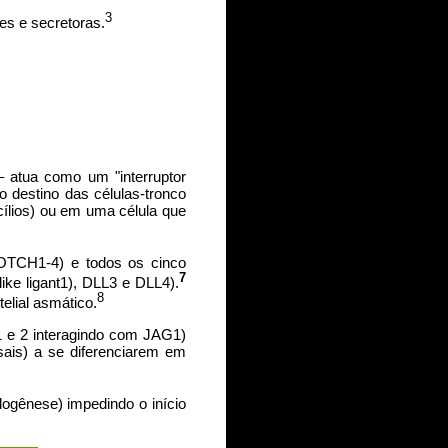
3
es e secretoras.
 atua como um "interruptor
 o destino das células-tronco
ílios) ou em uma célula que
OTCH1-4) e todos os cinco
7
ke ligant1), DLL3 e DLL4).
8
elial asmático.
1 e 2 interagindo com JAG1)
asais) a se diferenciarem em
gênese) impedindo o início