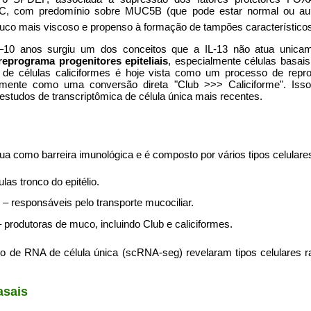
C, com predomínio sobre MUC5B (que pode estar normal ou a
uco mais viscoso e propenso à formação de tampões característico
–10 anos surgiu um dos conceitos que a IL-13 não atua unicam
reprograma progenitores epiteliais
, especialmente células basais
de células caliciformes é hoje vista como um processo de reprog
esmente como uma conversão direta "Club >>> Caliciforme". Isso 
estudos de transcriptômica de célula única mais recentes.
tua como barreira imunológica e é composto por vários tipos celulares
las tronco do epitélio.
s – responsáveis pelo transporte mucociliar.
 produtoras de muco, incluindo Club e caliciformes.
 de RNA de célula única (scRNA-seg) revelaram tipos celulares ra
asais