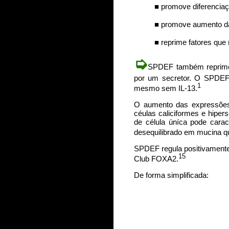
■ promove diferenciaç
■ promove aumento 
■ reprime fatores que
➭
SPDEF também reprime pr
por um secretor. O SPDEF 
1
mesmo sem IL-13.
O aumento das expressões
céulas caliciformes e hipe
de célula úníca pode carac
desequilibrado em mucina q
SPDEF regula positivament
15
Club FOXA2.
De forma simplificada: