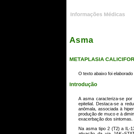
Informações Médicas
Asma
METAPLASIA CALICIFO
O texto abaixo foi elaborad
Introdução
A asma caracteriza-se por 
epitelial. Destaca-se a red
anômala, associada à hiperp
produção de muco e à diminu
exacerbação dos sintomas.
Na asma tipo 2 (T2) a IL-1
ativação da via JAK–STAT