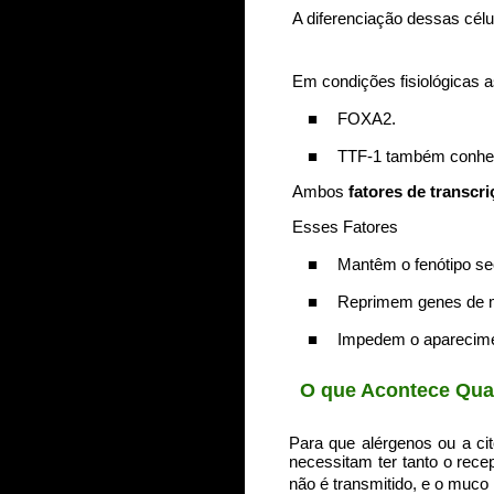
A diferenciação dessas célu
Em condições fisiológicas 
■
FOXA2.
■
TTF-1 também conhe
Ambos
fatores de transcri
Esses Fatores
■
Mantêm o fenótipo se
■
Reprimem genes de 
■
Impedem o aparecimen
O que Acontece Qua
Para que alérgenos ou a ci
necessitam ter tanto o rece
não é transmitido, e o muco