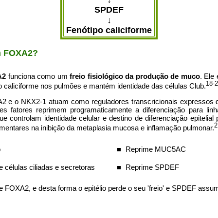
SPDEF
↓
Fenótipo caliciforme
m FOXA2?
A2
funciona como um
freio fisiológico da produção de muco
. Ele
18-
o caliciforme nos pulmões e mantém identidade das células Club.
A2 e o NKX2-1 atuam como reguladores transcricionais expressos d
s fatores reprimem programaticamente a diferenciação para linh
e controlam identidade celular e destino de diferenciação epiteli
2
ntares na inibição da metaplasia mucosa e inflamação pulmonar.
o
■
Reprime MUC5AC
e células ciliadas e secretoras
■
Reprime SPDEF
e FOXA2, e desta forma o epitélio perde o seu 'freio' e SPDEF assum