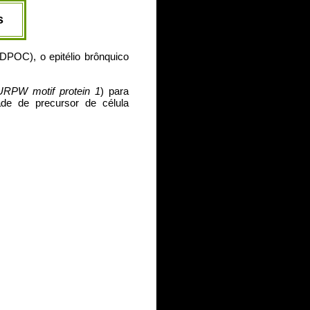
s
POC), o epitélio brônquico
h URPW motif protein 1
) para
ade de precursor de célula