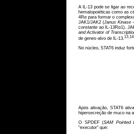
A IL-13 pode se ligar ao rec
hematopoiéticas como as cél
4Rα para formar o complexo
JAK1/JAK2 (
Janus Kinase
–
constante ao IL-13Rα1). JA
and Activator of Transcriptio
13,14
de genes-alvo de IL-13.
No núcleo, STAT6 induz for
Após ativação, STAT6 ativ
hipersecreção de muco na a
O SPDEF (
SAM Pointed D
"executor" que: