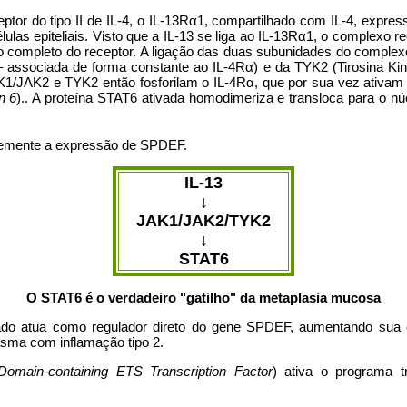
eptor do tipo II de IL-4, o IL-13Rα1, compartilhado com IL-4, expre
ulas epiteliais. Visto que a IL-13 se liga ao IL-13Rα1, o complexo r
 completo do receptor. A ligação das duas subunidades do complex
 associada de forma constante ao IL-4Rα) e da TYK2 (Tirosina Ki
K1/JAK2 e TYK2 então fosforilam o IL-4Rα, que por sua vez ativam
n 6
).. A proteína STAT6 ativada homodimeriza e transloca para o nú
temente a expressão de SPDEF.
IL-13
↓
JAK1/JAK2/TYK2
↓
STAT6
O STAT6 é o verdadeiro "gatilho" da metaplasia mucosa
ado atua como regulador direto do gene SPDEF, aumentando sua e
sma com inflamação tipo 2.
omain-containing ETS Transcription Factor
) ativa o programa t