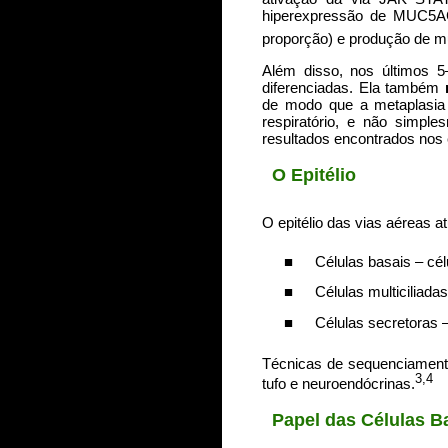
hiperexpressão de MUC5A
proporção) e produção de m
Além disso, nos últimos 5
diferenciadas. Ela também
de modo que a metaplasia 
respiratório, e não simpl
resultados encontrados nos 
O Epitélio
O epitélio das vias aéreas a
■
Células basais – célu
■
Células multiciliada
■
Células secretoras –
Técnicas de sequenciamento
3,4
tufo e neuroendócrinas.
Papel das Células B