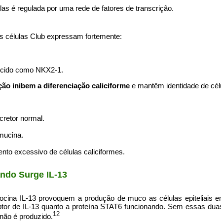
las é regulada por uma rede de fatores de transcrição.
as células Club expressam fortemente:
cido como NKX2-1.
ção inibem a diferenciação caliciforme
e mantêm identidade de cél
cretor normal.
mucina.
to excessivo de células caliciformes.
ndo Surge IL-13
tocina IL-13 provoquem a produção de muco as células epiteliais
ptor de IL-13 quanto a proteína STAT6 funcionando. Sem essas duas 
12
 não é produzido.