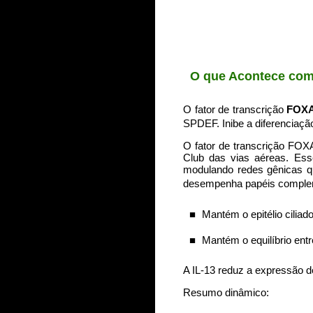
O que Acontece co
O fator de transcrição
FOX
SPDEF. Inibe a diferenciaçã
O fator de transcrição FOX
Club das vias aéreas. Esse
modulando redes gênicas qu
desempenha papéis compleme
■
Mantém o epitélio ciliad
■
Mantém o equilíbrio entr
A IL-13 reduz a expressão d
Resumo dinâmico: