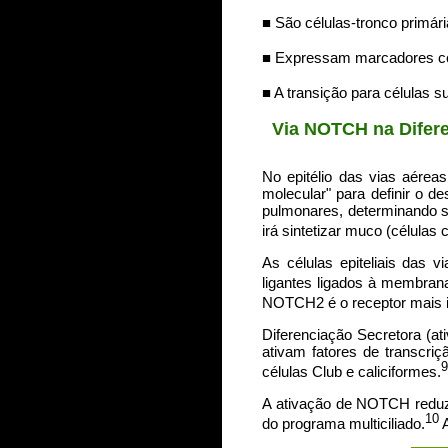
■ São células-tronco primári
■ Expressam marcadores c
■ A transição para células
Via NOTCH na Difere
No epitélio das vias aére
molecular" para definir o de
pulmonares, determinando s
irá sintetizar muco (células 
As células epiteliais da
ligantes ligados à membran
NOTCH2 é o receptor mais im
Diferenciação Secretora (a
ativam fatores de transcr
9
células Club e caliciformes.
A ativação de NOTCH reduz
10
do programa multiciliado.
A