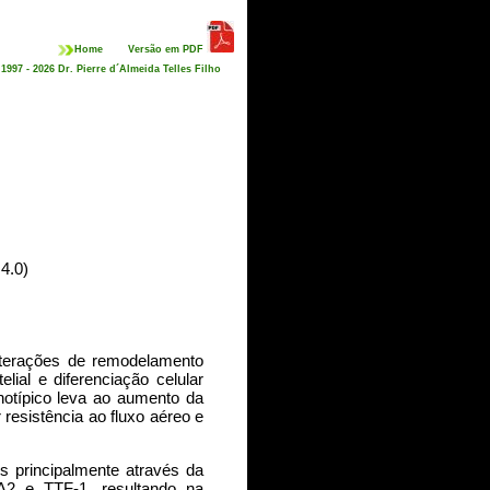
Home
Versão em PDF
 1997 -
2026
Dr. Pierre d´Almeida Telles Filho
4.0)
alterações de remodelamento
lial e diferenciação celular
enotípico leva ao aumento da
resistência ao fluxo aéreo e
s principalmente através da
A2 e TTF-1, resultando na