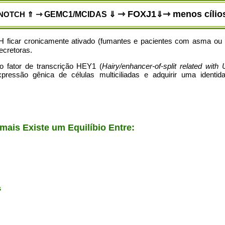
⇾ FOXJ1
⇾ menos cílio
NOTCH
⇑
⇾ GEMC1/MCIDAS ⇓
⇓
ficar cronicamente ativado (fumantes e pacientes com asma ou D
ecretoras.
 fator de transcrição HEY1 (
Hairy/enhancer-of-split related wit
pressão gênica de células multiciliadas e adquirir uma identid
mais Existe um Equilíbio Entre:
s