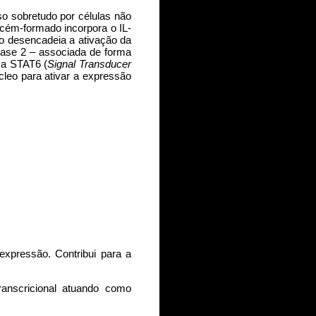
sso sobretudo por células não
ecém-formado incorpora o IL-
o desencadeia a ativação da
nase 2 – associada de forma
 a STAT6 (
Signal Transducer
cleo para ativar a expressão
xpressão. Contribui para a
ranscricional atuando como