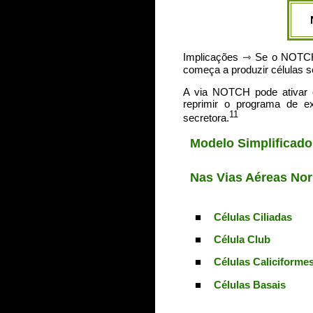
Implicações ⇾ Se o NOTCH 
começa a produzir células s
A via NOTCH pode ativar o
reprimir o programa de ex
11
secretora.
Modelo Simplificado
Nas Vias Aéreas Nor
■
Células Ciliadas
■
Célula Club
■
Células Caliciforme
■
Células Basais