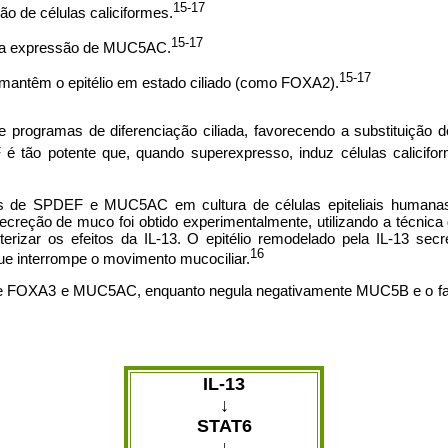
15-17
ão de células caliciformes.
15-17
da expressão de MUC5AC.
15-17
 mantêm o epitélio em estado ciliado (como FOXA2).
ogramas de diferenciação ciliada, favorecendo a substituição do e
é tão potente que, quando superexpresso, induz células calicif
 de SPDEF e MUC5AC em cultura de células epiteliais humanas i
rsecreção de muco foi obtido experimentalmente, utilizando a técni
terizar os efeitos da IL-13. O epitélio remodelado pela IL-13 sec
16
ue interrompe o movimento mucociliar.
e FOXA3 e MUC5AC, enquanto negula negativamente MUC5B e o fator
IL-13
↓
STAT6
↓