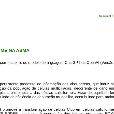
Copyright ©
RME NA ASMA
o com o auxílio do modelo de linguagem ChatGPT da OpenAI (Versão 
persistente processo de inflamação das vias aéreas, que induz 
ução da população de células multiciliadas, decorrente de dano epite
lasia e metaplasia das células caliciformes. Esse desequilíbrio f
ição da eficiência da depuração mucociliar, contribuindo para maior 
3 promove a transformação de células Club em células caliciforme
6–SPDEF, associada à supressão dos fatores protetores FOX