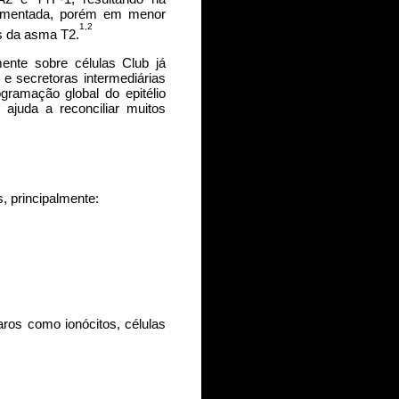
umentada, porém em menor
1,2
s da asma T2.
ente sobre células Club já
 e secretoras intermediárias
ramação global do epitélio
ajuda a reconciliar muitos
, principalmente:
ros como ionócitos, células