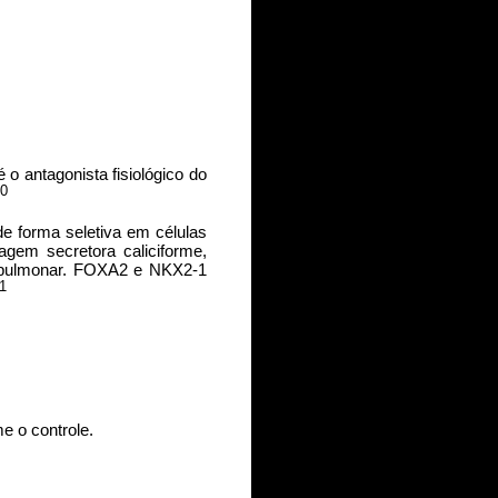
 é o antagonista fisiológico do
20
e forma seletiva em células
agem secretora caliciforme,
al pulmonar. FOXA2 e NKX2-1
1
e o controle.