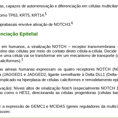
as, capazes de autorrenovação e diferenciação em células multiciliar
5
omo TP63, KRT5, KRT14.
6
 suprabasais envolve ativação de NOTCH3.
nciação Epitelial
as em humanos, a sinalização NOTCH – receptor transmembrana –
stino das células por meio do contato direto célula-a-célula. Decide
e uma célula vai se transformar em um mecanismo de transporte (c
1
caliciformes).
s vias aéreas humanas expressam os quatro receptores NOTCH (N
a (JAGGED1 e JAGGED2, ligante semelhante à Delta DLL1 (Delta-li
plicado na hiperplasia de células caliciformes e remodelamento epit
tivação): Níveis altos de sinalização Notch (especialmente NOTCH 
ição como o
HES1
, direcionando as células progenitoras (células b
 a expressão de GEMC1 e MCIDAS (genes reguladores da multicilo
ssim: