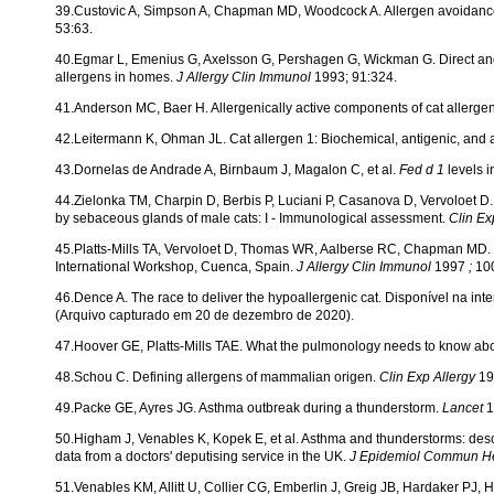
39.Custovic A, Simpson A, Chapman MD, Woodcock A. Allergen avoidance 
53:63.
40.Egmar L, Emenius G, Axelsson G, Pershagen G, Wickman G. Direct and i
allergens in homes.
J Allergy Clin Immunol
1993; 91:324.
41.Anderson MC, Baer H. Allergenically active components of cat allergen
42.Leitermann K, Ohman JL. Cat allergen 1: Biochemical, antigenic, and a
43.Dornelas de Andrade A, Birnbaum J, Magalon C, et al.
Fed d 1
levels 
44.Zielonka TM, Charpin D, Berbis P, Luciani P, Casanova D, Vervoloet D. E
by sebaceous glands of male cats: I - Immunological assessment.
Clin Ex
45.Platts-Mills TA, Vervoloet D, Thomas WR, Aalberse RC, Chapman MD. I
International Workshop, Cuenca, Spain.
J Allergy Clin Immunol
1997
;
10
46.Dence A. The race to deliver the hypoallergenic cat. Disponível na int
(Arquivo capturado em 20 de dezembro de 2020).
47.Hoover GE, Platts-Mills TAE. What the pulmonology needs to know abo
48.Schou C. Defining allergens of mammalian origen.
Clin Exp Allergy
19
49.Packe GE, Ayres JG. Asthma outbreak during a thunderstorm.
Lancet
1
50.Higham J, Venables K, Kopek E, et al. Asthma and thunderstorms: descri
data from a doctors' deputising service in the UK.
J Epidemiol Commun H
51.Venables KM, Allitt U, Collier CG, Emberlin J, Greig JB, Hardaker PJ