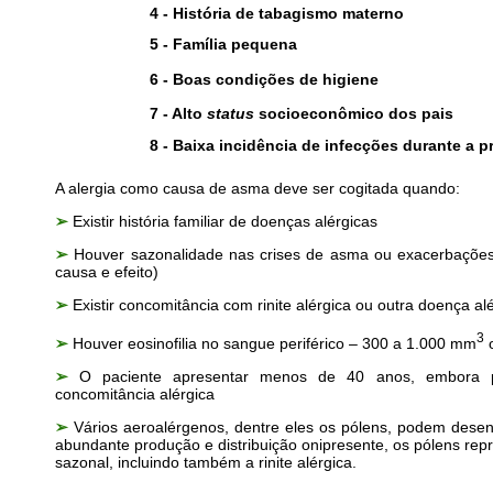
4 - História de tabagismo materno
5 - Família pequena
6 - Boas condições de higiene
7 - Alto
status
socioeconômico dos pais
8 - Baixa incidência de infecções durante a pr
A alergia como causa de asma deve ser cogitada quando:
➢
Existir história familiar de doenças alérgicas
➢
Houver sazonalidade nas crises de asma ou exacerbações
causa e efeito)
➢
Existir concomitância com rinite alérgica ou outra doença al
3
➢
Houver eosinofilia no sangue periférico – 300 a 1.000 mm
o
➢
O paciente apresentar menos de 40 anos, embora p
concomitância alérgica
➢
Vários aeroalérgenos, dentre eles os pólens, podem des
abundante produção e distribuição onipresente, os pólens re
sazonal, incluindo também a rinite alérgica.