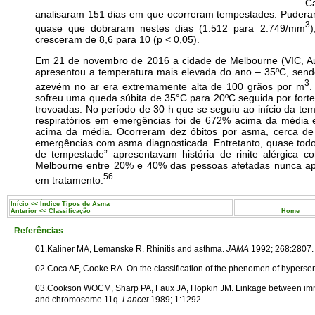
C
analisaram 151 dias em que ocorreram tempestades. Puderam
3
quase que dobraram nestes dias (1.512 para 2.749/mm
)
cresceram de 8,6 para 10 (p < 0,05).
Em 21 de novembro de 2016 a cidade de Melbourne (VIC, Aus
apresentou a temperatura mais elevada do ano – 35ºC, sen
3
azevém no ar era extremamente alta de 100 grãos por m
.
sofreu uma queda súbita de 35°C para 20ºC seguida por forte
trovoadas. No período de 30 h que se seguiu ao início da t
respiratórios em emergências foi de 672% acima da média 
acima da média. Ocorreram dez óbitos por asma, cerca d
emergências com asma diagnosticada. Entretanto, quase todo
de tempestade” apresentavam história de rinite alérgica 
Melbourne entre 20% e 40% das pessoas afetadas nunca apr
56
em tratamento.
Início << Índice Tipos de Asma
Anterior << Classificação
Home
Referências
01.Kaliner MA, Lemanske R. Rhinitis and asthma.
JAMA
1992; 268:2807.
02.Coca AF, Cooke RA. On the classification of the phenomen of hyperse
03.Cookson WOCM, Sharp PA, Faux JA, Hopkin JM. Linkage between immu
and chromosome 11q.
Lancet
1989; 1:1292.