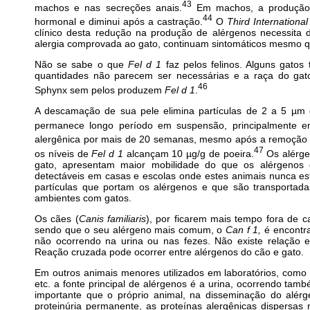
43
machos e nas secreções anais.
Em machos, a produção
44
hormonal e diminui após a castração.
O
Third Internation
clínico desta redução na produção de alérgenos necessita 
alergia comprovada ao gato, continuam sintomáticos mesmo q
Não se sabe o que
Fel d 1
faz pelos felinos. Alguns gatos
quantidades não parecem ser necessárias e a raça do gato
46
Sphynx sem pelos produzem
Fel d 1
.
A descamação de sua pele elimina partículas de 2 a 5 µm
permanece longo período em suspensão, principalmente em
alergênica por mais de 20 semanas, mesmo após a remoção 
47
os níveis de
Fel d 1
alcançam 10 µg/g de poeira.
Os alérge
gato, apresentam maior mobilidade do que os alérgenos
detectáveis em casas e escolas onde estes animais nunca es
partículas que portam os alérgenos e que são transportad
ambientes com gatos.
Os cães (
Canis familiaris
), por ficarem mais tempo fora de 
sendo que o seu alérgeno mais comum, o
Can f 1,
é encontr
não ocorrendo na urina ou nas fezes. Não existe relação 
Reação cruzada pode ocorrer entre alérgenos do cão e gato.
Em outros animais menores utilizados em laboratórios, como
etc. a fonte principal de alérgenos é a urina, ocorrendo tamb
importante que o próprio animal, na disseminação do alé
proteinúria permanente, as proteínas alergênicas dispersa