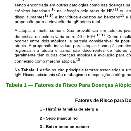
sendo encontrada em outras patologias como nas doenças para
10
11
crônicas intestinais,
na infecção pelo vírus do HIV,
ou em
13,14
15
disso, fumantes
e indivíduos expostos ao benzeno
e à
propensão para a elevação da IgE sérica total.
A atopia é muito comum. Sua prevalência em adultos jove
16,17
doméstica ou pólens varia entre 40 e 50%.
Como resulta
ocorrer entre dois atópicos, e parcela considerável da po
atopia. A propensão individual para atopia e asma é genet
regionais na atopia e asma são decorrentes de fatores 
geralmente têm outras doenças atópicas e evolução para doe
18
conhecido como marcha atópica.
Na
Tabela 1
estão os oito principais fatores associados a 
IgE. Riscos adicionais são o tabagismo e exposição a alérgeno
Tabela 1
—
Fatores de Risco Para Doenças Atópi
Fatores de Risco para D
1 -
História familiar de alergia
2 - Sexo masculino
3 - Baixo peso ao nascer