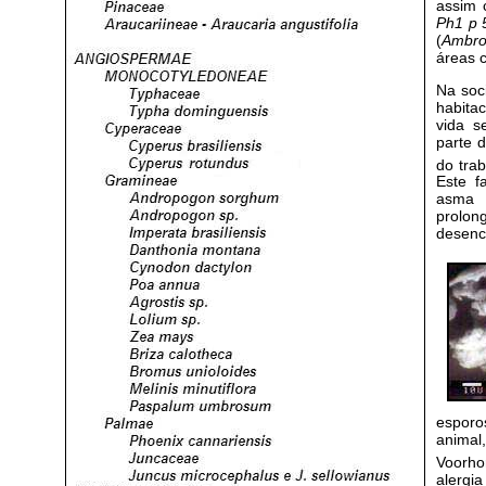
assim 
Ph1 p
(
Ambros
áreas 
Na soc
habita
vida s
parte 
do trab
Este f
asma 
prolo
desenc
esporo
animal
Voorho
alergi