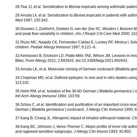
28.Tsai JJ, et al. Sensitization to
Blomia tropicalis
among asthmatic patien
29.Arruda Lk, et al. Sensitization to
Blomia tropicalis
in patients with asthm
Med
1997; 155:342.
30.Douwes J, Zuidhof A, Doekes G, van der Zee SC, Wouters I, Boezen MH,
and peak flow variability in children.
Am J Respir Crit Care Med
2000; 16
31.Rizzo MC, Naspitz CK, Fernandez-Caldas E, Lockey RF, Mimica I, Sol
children.
Pediatr Allergy Immunol
1997; 8:121–6.
32.Keshavarz B, Erickson LD, Platts-Mills TAE, Wilson JM. Lessons in Inn
Bites.
Front Allergy
2021; 2:692643. doi:10.3389/falgy.2021.692643.
33.Arruda LK, et al. Molecular cloning of German cockroach (Blattella ge
34.Chapman MD, et al. Defined epitopes: in vivo and in vitro studies usi
113:102.
35.Helm RM, et al. Isolation of the 36-kD German (
Blattella germanica
) 
Intl Arch Allergy Immunol
1994; 103:59.
36.Schou C, et al. Identification and purification of an important cross-re
German (
Blattella germanica
) cockroach.
J Allergy Clin Immunol
1990; 8
37.Kang B, Chang JL. Allergenic impact of inhaled arthropod material.
Cl
38.Kang BC, Johnson J, Veres-Thorner C. Atopic profile of inner-city ast
and ragweed-sensitive subgroups.
J Allergy Clin Imunol
1993; 92:802.