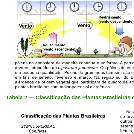
pólens na atmosfera de maneira contínua e uniforme. A parti
árvores, atribuídos ao
Ligustrum japonicum
. Os pólens de eu
em pequena quantidade. Pólens de gramíneas também são enc
em fins de janeiro, fevereiro e março. Na região sul do B
alérgenos de origem vegetal que participam de quadro de a
plantas brasileiras com maior potencial alergênico.
Tabela 2 — Classificação das Plantas Brasileiras
Nos
de árv
outro
setent
bétula,