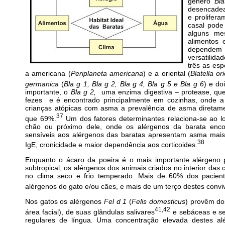
gênero
Bla
desencadea
e prolifer
casal pode
alguns me
alimentos 
dependem 
versatilid
três as esp
a americana (
Periplaneta americana
) e a oriental (
Blatella or
germanica
(
Bla g 1, Bla g 2, Bla g 4, Bla g 5 e Bla g 6
) e do
importante, o
Bla g 2,
uma enzima digestiva – protease, que 
fezes e é encontrado principalmente em cozinhas, onde a 
crianças atópicas com asma a prevalência de asma diretame
37
que 69%.
Um dos fatores determinantes relaciona-se ao 
chão ou próximo dele, onde os alérgenos da barata enco
sensíveis aos alérgenos das baratas apresentam asma mais 
38
IgE, cronicidade e maior dependência aos corticoides.
Enquanto o ácaro da poeira é o mais importante alérgeno p
subtropical, os alérgenos dos animais criados no interior das
no clima seco e frio temperado. Mais de 60% dos pacient
alérgenos do gato e/ou cães, e mais de um terço destes conv
Nos gatos os alérgenos
Fel d 1
(
Felis domesticus
) provêm dos
41,42
área facial), de suas glândulas salivares
e sebáceas e se
regulares de língua. Uma concentração elevada destes al