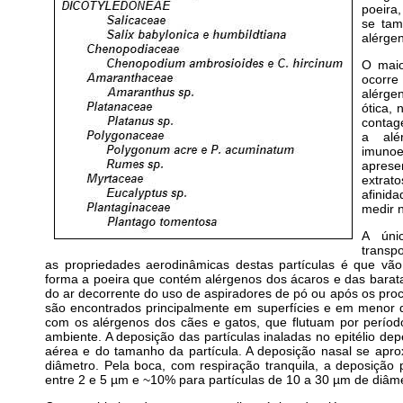
poeira
se tam
alérge
O maio
ocorre
alérge
ótica,
contag
a alé
imuno
aprese
extrat
afinid
medir 
A úni
transp
as propriedades aerodinâmicas destas partículas é que vão
forma a poeira que contém alérgenos dos ácaros e das barat
do ar decorrente do uso de aspiradores de pó ou após os pro
são encontrados principalmente em superfícies e em menor 
com os alérgenos dos cães e gatos, que flutuam por perío
ambiente. A deposição das partículas inaladas no epitélio dep
aérea e do tamanho da partícula. A deposição nasal se apr
diâmetro. Pela boca, com respiração tranquila, a deposição
entre 2 e 5 µm e ~10% para partículas de 10 a 30 µm de diâme