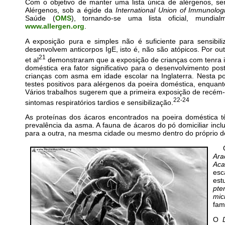
Com o objetivo de manter uma lista única de alérgenos, s
Alérgenos, sob a égide da
International Union of Immunologi
Saúde (
OMS
), tornando-se uma lista oficial, mundia
www.allergen.org
.
A exposição pura e simples não é suficiente para sensibil
desenvolvem anticorpos IgE, isto é, não são atópicos. Por out
21
et al
demonstraram que a exposição de crianças com tenra i
doméstica era fator significativo para o desenvolvimento pos
crianças com asma em idade escolar na Inglaterra. Nesta 
testes positivos para alérgenos da poeira doméstica, enquan
Vários trabalhos sugerem que a primeira exposição de recém
22-24
sintomas respiratórios tardios e sensibilização.
As proteínas dos ácaros encontrados na poeira doméstica
prevalência da asma. A fauna de ácaros do pó domiciliar inc
para a outra, na mesma cidade ou mesmo dentro do próprio do
Ara
Aca
esc
es
pte
mic
fam
O