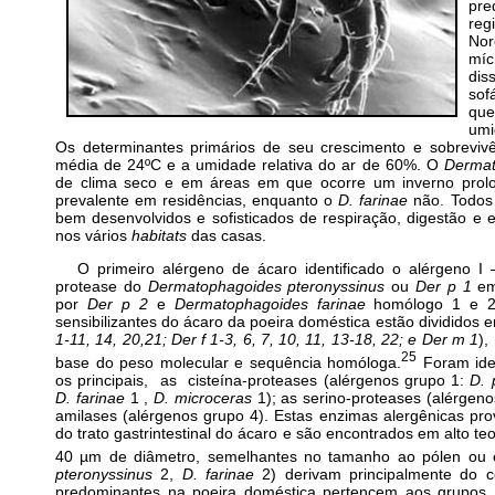
pre
reg
Nor
míc
dis
sof
que
umi
Os determinantes primários de seu crescimento e sobrevivê
média de 24ºC e a umidade relativa do ar de 60%. O
Dermat
de clima seco e em áreas em que ocorre um inverno prol
prevalente em residências, enquanto o
D. farinae
não. Todos 
bem desenvolvidos e sofisticados de respiração, digestão e equ
nos vários
habitats
das casas.
O primeiro alérgeno de ácaro identificado o alérgeno I –
protease do
Dermatophagoides pteronyssinus
ou
Der p 1
em
por
Der p 2
e
Dermatophagoides farinae
homólogo 1 e 2
sensibilizantes do ácaro da poeira doméstica estão divididos 
1-11, 14, 20,21; Der f 1-3, 6, 7, 10, 11, 13-18, 22; e
Der m 1
),
25
base do peso molecular e sequência homóloga.
Foram ide
os principais, as cisteína-proteases (alérgenos grupo 1:
D. 
D. farinae
1 ,
D. microceras
1); as serino-proteases (alérgeno
amilases (alérgenos grupo 4). Estas enzimas alergênicas pr
do trato gastrintestinal do ácaro e são encontrados em alto t
40 µm de diâmetro, semelhantes no tamanho ao pólen ou e
pteronyssinus
2,
D. farinae
2) derivam principalmente do 
predominantes na poeira doméstica pertencem aos grupos 