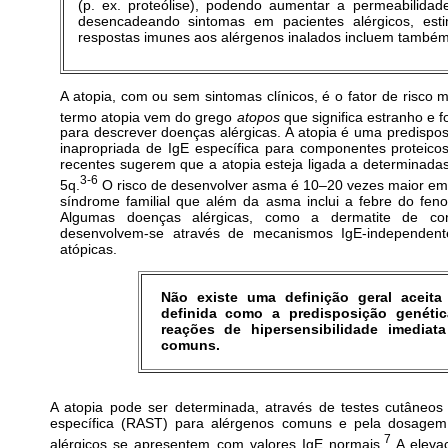
(p. ex. proteólise), podendo aumentar a permeabilid
desencadeando sintomas em pacientes alérgicos, est
respostas imunes aos alérgenos inalados incluem também a
A atopia, com ou sem sintomas clínicos, é o fator de risc
termo atopia vem do grego
atopos
que significa estranho e f
para descrever doenças alérgicas. A atopia é uma predispos
inapropriada de IgE específica para componentes proteico
recentes sugerem que a atopia esteja ligada a determinada
3-6
5q.
O risco de desenvolver asma é 10
–
20 vezes maior em
síndrome familial que além da asma inclui a febre do feno 
Algumas doenças alérgicas, como a dermatite de cont
desenvolvem-se através de mecanismos IgE-independent
atópicas.
Não existe uma definição geral aceita
definida como a predisposição genéti
reações de hipersensibilidade imediat
comuns.
A atopia pode ser determinada, através de testes cutâneos (
específica (RAST) para alérgenos comuns e pela dosagem
7
alérgicos se apresentem com valores IgE normais.
A elevaç