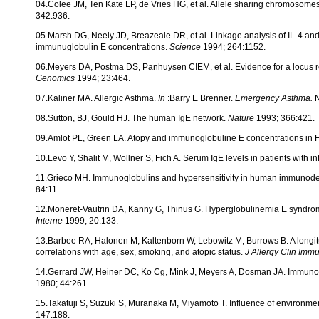
04.Colee JM, Ten Kate LP, de Vries HG, et al. Allele sharing chromosome
342:936.
05.Marsh DG, Neely JD, Breazeale DR, et al. Linkage analysis of IL-4 a
immunuglobulin E concentrations.
Science
1994; 264:1152.
06.Meyers DA, Postma DS, Panhuysen CIEM, et al. Evidence for a locus r
Genomics
1994; 23:464.
07.Kaliner MA. Allergic Asthma.
In
:Barry E Brenner.
Emergency Asthma.
N
08.Sutton, BJ, Gould HJ. The human IgE network.
Nature
1993; 366:421.
09.Amlot PL, Green LA. Atopy and immunoglobuline E concentrations in
10.Levo Y, Shalit M, Wollner S, Fich A. Serum IgE levels in patients with
11.Grieco MH. Immunoglobulins and hypersensitivity in human immunodefi
84:11.
12.Moneret-Vautrin DA, Kanny G, Thinus G. Hyperglobulinemia E syndrome
Interne
1999; 20:133.
13.Barbee RA, Halonen M, Kaltenborn W, Lebowitz M, Burrows B. A longitu
correlations with age, sex, smoking, and atopic status.
J Allergy Clin Imm
14.Gerrard JW, Heiner DC, Ko Cg, Mink J, Meyers A, Dosman JA. Immuno
1980; 44:261.
15.Takatuji S, Suzuki S, Muranaka M, Miyamoto T. Influence of environmen
147:188.