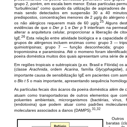
grupo 2, porém, em escala bem menor. Estas partículas perm
"turbulências" como quando da utilização de aspiradores de
mais sendo detectados em suspensão 30 a 40 minutos 
predispostos, concentrações menores de 2 µg/g do alérgeno s
25
os não alérgicos requerem mais de 60 µg/g.
Alguns dest
evidências de que o
Der p
1 e
Der p
9 interfiram na permea
alterar a arquitetura celular, proporcionar a liberação de ci
26
IgE.
Esta relação entre atividade biológica e a capacidade de
grupos de alérgenos incluem enzimas como: grupo 3 — trip
quimiotripsinas; grupo 7 — função desconhecida; grupo
tropomiosina e paramiosina. Até o momeno foram identificad
poeira doméstica muitos dos quais apresentam uma série de at
Em regiões tropicais e subtropicais (p.ex. Brasil e Flórida) o
(classe
Arachnida
, ordem
Acarina
, família
Glycyphagidæ
),
importante causa de sensibilização IgE em pacientes com asm
o
Blo t 5
o mais importante, apresentando sequência homólo
As partículas fecais dos ácaros da poeira doméstica além de
atuam como transportadoras de outros elementos que co
poluentes ambientais, microrganismos (bactérias, vírus, 
(endotoxina) que podem atuar como padrões moleculare
31,32
moleculares associados a danos (DAMPS).
Outros
baratas (c