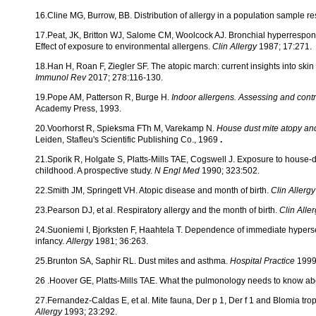
16.Cline MG, Burrow, BB. Distribution of allergy in a population sample r
17.Peat, JK, Britton WJ, Salome CM, Woolcock AJ. Bronchial hyperresponsiv
Effect of exposure to environmental allergens.
Clin Allergy
1987; 17:271.
18.Han H, Roan F, Ziegler SF. The atopic march: current insights into skin 
Immunol Rev
2017; 278:116-130.
19.Pope AM, Patterson R, Burge H.
Indoor allergens. Assessing and contr
Academy Press, 1993.
20.Voorhorst R, Spieksma FTh M, Varekamp N.
House dust mite atopy an
Leiden, Stafleu's Scientific Publishing Co., 1969
.
21.Sporik R, Holgate S, Platts-Mills TAE, Cogswell J. Exposure to house-d
childhood. A prospective study.
N Engl Med
1990; 323:502.
22.Smith JM, Springett VH. Atopic disease and month of birth.
Clin Allerg
23.Pearson DJ, et al. Respiratory allergy and the month of birth.
Clin Alle
24.Suoniemi I, Bjorksten F, Haahtela T. Dependence of immediate hypersen
infancy.
Allergy
1981; 36:263.
25.Brunton SA, Saphir RL. Dust mites and asthma.
Hospital Practice
1999
26 .Hoover GE, Platts-Mills TAE. What the pulmonology needs to know abo
27.Fernandez-Caldas E, et al. Mite fauna, Der p 1, Der f 1 and Blomia trop
Allergy
1993; 23:292.