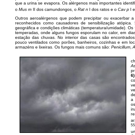
que a urina se evapora. Os alérgenos mais importantes identi
o
Mus m
II dos camundongos, o
Rat n
I dos ratos e o
Cav p
I 
Outros aeroalérgenos que podem precipitar ou exacerbar a
reconhecidos como causadores de sensibilização atópica
geográfica e condições climáticas (temperatura/umidade). O
temperadas, onde alguns fungos esporulam no calor, em dia
estação das chuvas. No interior das casas são encontrado
pouco ventilados como porões, banheiros, cozinhas e em loc
armazéns e lixeiras. Os fungos mais comuns são:
Penicillum, 
c
A
pr
6)
c
v
ve
de
a 
o
i
r
ar
55
u