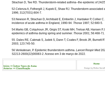
Strachan D, Tee RD. Thunderstorm-related asthma--the epidemic of 24/2
52.Celenza A, Fothergill J, Kupek E, Shaw RJ. Thunderstorm associated a
1996; 312(7031):604-7.
53.Newson R, Strachan D, Archibald E, Emberlin J, Hardaker P, Collier C. 
incidence of acute asthma in England, 1990-94.
Thorax
1997; 52:680-5.
54.Marks GB, Colquhoun JR, Girgis ST, Koski MH, Treloar AB, Hansen P
epidemics of asthma during spring and summer.
Thorax
2001; 56:468-71.
55. Dales RE, Cakmak S, Judek S, Dann T, Coates F, Brook JR, Burnett RT
2003; 123:745-50.
56.Venkatesan, P. Epidemic thunderstorm asthma.
Lancet Respir Med
202
S2213-2600(22)00083-2. Acesso em 3 de março de 2022.
Home
Início << Índice Tipos de Asma
Design by Walter Serral
Anterior << Classificação