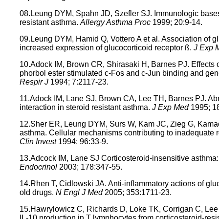
08.Leung DYM, Spahn JD, Szefler SJ. Immunologic bases
resistant asthma.
Allergy Asthma Proc
1999; 20:9-14.
09.Leung DYM, Hamid Q, Vottero A et al. Association of glu
increased expression of glucocorticoid receptor ß.
J Exp
10.Adock IM, Brown CR, Shirasaki H, Barnes PJ. Effects
phorbol ester stimulated c-Fos and c-Jun binding and ge
Respir J
1994; 7:2117-23.
11.Adock IM, Lane SJ, Brown CA, Lee TH, Barnes PJ. Abn
interaction in steroid resistant asthma.
J Exp Med
1995; 1
12.Sher ER, Leung DYM, Surs W, Kam JC, Zieg G, Kamada 
asthma. Cellular mechanisms contributing to inadequate r
Clin Invest
1994; 96:33-9.
13.Adcock IM, Lane SJ Corticosteroid-insensitive asthm
Endocrinol
2003; 178:347-55.
14.Rhen T, Cidlowski JA. Anti-inflammatory actions of gl
old drugs.
N Engl J Med
2005; 353:1711-23.
15.Hawrylowicz C, Richards D, Loke TK, Corrigan C, Lee T
IL-10 production in T lymphocytes from corticosteroid-resi