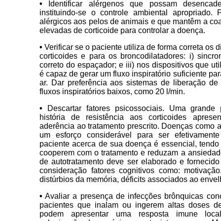
•
Identificar alérgenos que possam desencad
instituindo-se o controle ambiental apropriado.
alérgicos aos pelos de animais e que mantêm a co
elevadas de corticoide para controlar a doença.
•
Verificar se o paciente utiliza de forma correta os 
corticoides e para os broncodilatadores: i) sincro
correto do espaçador; e iii) nos dispositivos que ut
é capaz de gerar um fluxo inspiratório suficiente pa
ar. Dar preferência aos sistemas de liberação
fluxos inspiratórios baixos, como 20 l/min.
•
Descartar fatores psicossociais. Uma grande
história de resistência aos corticoides apres
aderência ao tratamento prescrito. Doenças como
um esforço considerável para ser efetivament
paciente acerca de sua doença é essencial, tendo
cooperem com o tratamento e reduzam a ansiedad
de autotratamento deve ser elaborado e fornecido
consideração fatores cognitivos como: motivação
distúrbios da memória, déficits associados ao envel
•
Avaliar a presença de infecções brônquicas con
pacientes que inalam ou ingerem altas doses de 
podem apresentar uma resposta imune local 