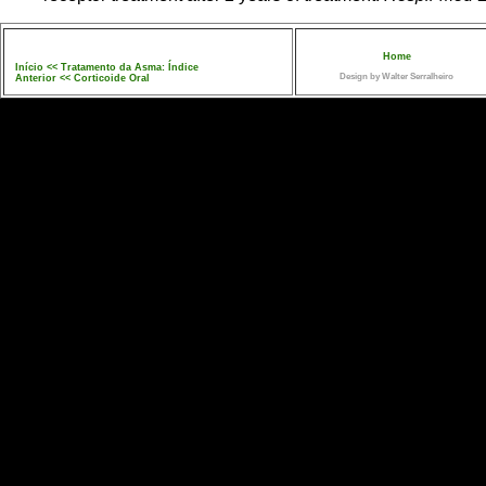
Home
Início << Tratamento da Asma: Índice
Design by Walter Serralheiro
Anterior << Corticoide Oral