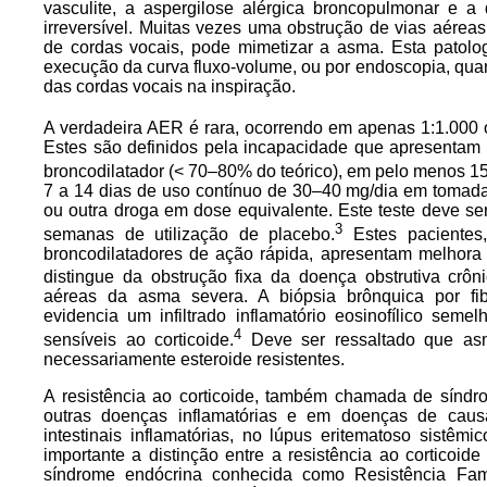
vasculite, a aspergilose alérgica broncopulmonar e a
irreversível. Muitas vezes uma obstrução de vias aéreas
de cordas vocais, pode mimetizar a asma. Esta patolo
execução da curva fluxo-volume, ou por endoscopia, qua
das cordas vocais na inspiração.
A verdadeira AER é rara, ocorrendo em apenas 1:1.000
Estes são definidos pela incapacidade que apresentam
broncodilatador (< 70–80% do teórico), em pelo menos 15
7 a 14 dias de uso contínuo de 30–40 mg/dia em tomada
ou outra droga em dose equivalente. Este teste deve s
3
semanas de utilização de placebo.
Estes pacientes,
broncodilatadores de ação rápida, apresentam melhor
distingue da obstrução fixa da doença obstrutiva crô
aéreas da asma severa. A biópsia brônquica por f
evidencia um infiltrado inflamatório eosinofílico sem
4
sensíveis ao corticoide.
Deve ser ressaltado que asmá
necessariamente esteroide resistentes.
A resistência ao corticoide, também chamada de sínd
outras doenças inflamatórias e em doenças de cau
intestinais inflamatórias, no lúpus eritematoso sistêmi
importante a distinção entre a resistência ao corticoid
síndrome endócrina conhecida como Resistência Fam