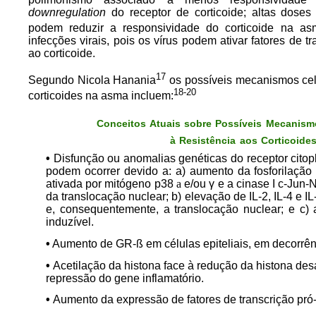
downregulation
do receptor de corticoide; altas doses
podem reduzir a responsividade do corticoide na asma
infecções virais, pois os vírus podem ativar fatores de t
ao corticoide.
17
Segundo Nicola Hanania
os possíveis mecanismos celu
18-20
corticoides na asma incluem:
Conceitos Atuais sobre Possíveis Mecanism
à Resistência aos Corticoide
•
Disfunção ou anomalias genéticas do receptor citop
podem ocorrer devido a: a) aumento da fosforilação
ativada por mitógeno p38
a
e/ou γ e a cinase I c-Jun-
da translocação nuclear; b) elevação de IL-2, IL-4 e I
e, consequentemente, a translocação nuclear; e c) 
induzível.
•
Aumento de GR-ß em células epiteliais, em decorrên
•
Acetilação da histona face à redução da histona des
repressão do gene inflamatório.
•
Aumento da expressão de fatores de transcrição pró-