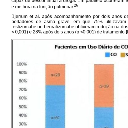
capaz de descontinuar a droga. Em paralelo ocorreram
26
e melhora na função pulmonar.
Bjerrum et al. após acompanhamento por dois anos de
portadores de asma grave, em que 75% utilizavam
reslizumabe ou benralizumabe obtiveram redução na do
< 0,001) e 28% após dois anos (p <0,001) de tratamento
(