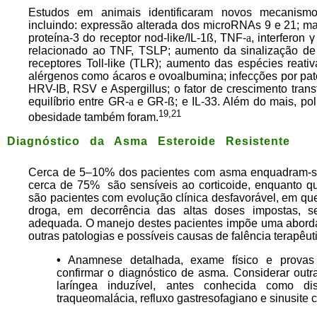
Estudos em animais identificaram novos mecanismos
incluindo: expressão alterada dos microRNAs 9 e 21; m
proteína-3 do receptor nod-like/IL-1ß, TNF-
a
, interferon 
relacionado ao TNF, TSLP; aumento da sinalização de fo
receptores Toll-like (TLR); aumento das espécies reat
alérgenos como ácaros e ovoalbumina; infecções por pa
HRV-IB, RSV e Aspergillus; o fator de crescimento tra
equilíbrio entre GR-
a
e GR-ß; e IL-33. Além do mais, polu
19,21
obesidade também foram.
Diagnóstico da Asma Esteroide Resistente
Cerca de 5–10% dos pacientes com asma enquadram-se
cerca de 75% são sensíveis ao corticoide, enquanto q
são pacientes com evolução clínica desfavorável, em que
droga, em decorrência das altas doses impostas, s
adequada. O manejo destes pacientes impõe uma aborda
outras patologias e possíveis causas de falência terapêut
•
Anamnese detalhada, exame físico e provas d
confirmar o diagnóstico de asma. Considerar outr
laríngea induzível, antes conhecida como di
traqueomalácia, refluxo gastresofagiano e sinusite c