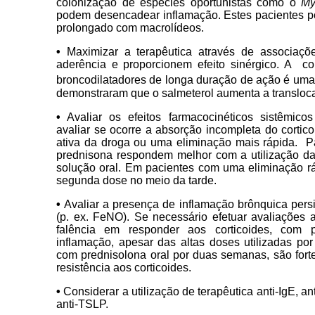
colonização de espécies oportunistas como o
My
podem desencadear inflamação. Estes pacientes p
prolongado com macrolídeos.
•
Maximizar a terapêutica através de associaçõe
aderência e proporcionem efeito sinérgico. A c
broncodilatadores de longa duração de ação é uma 
demonstraram que o salmeterol aumenta a transloc
•
Avaliar os efeitos farmacocinéticos sistêmicos
avaliar se ocorre a absorção incompleta do cortic
ativa da droga ou uma eliminação mais rápida. 
prednisona respondem melhor com a utilização da
solução oral. Em pacientes com uma eliminação r
segunda dose no meio da tarde.
•
Avaliar a presença de inflamação brônquica pers
(p. ex. FeNO). Se necessário efetuar avaliações a
falência em responder aos corticoides, com pe
inflamação, apesar das altas doses utilizadas por
com prednisolona oral por duas semanas, são forte
resistência aos corticoides.
•
Considerar a utilização de terapêutica anti-IgE, anti-
anti-TSLP.