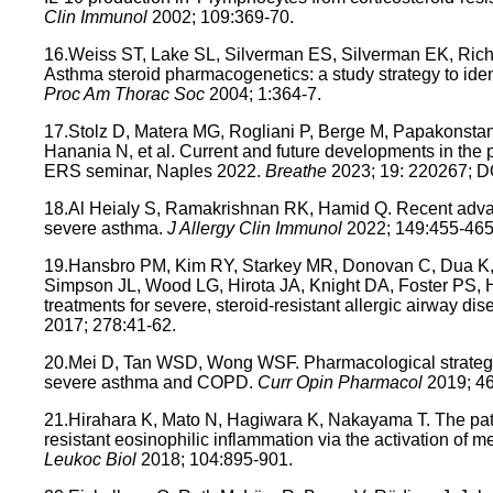
Clin Immunol
2002; 109:369-70.
16.Weiss ST, Lake SL, Silverman ES, Silverman EK, Richt
Asthma steroid pharmacogenetics: a study strategy to iden
Proc Am Thorac Soc
2004; 1:364-7.
17.Stolz D, Matera MG, Rogliani P, Berge M, Papakonsta
Hanania N, et al. Current and future developments in t
ERS seminar, Naples 2022.
Breathe
2023; 19: 220267; D
18.Al Heialy S, Ramakrishnan RK, Hamid Q. Recent adva
severe asthma.
J Allergy Clin Immunol
2022; 149:455-465
19.Hansbro PM, Kim RY, Starkey MR, Donovan C, Dua K, 
Simpson JL, Wood LG, Hirota JA, Knight DA, Foster PS,
treatments for severe, steroid-resistant allergic airway d
2017; 278:41-62.
20.Mei D, Tan WSD, Wong WSF. Pharmacological strategies 
severe asthma and COPD.
Curr Opin Pharmacol
2019; 46
21.Hirahara K, Mato N, Hagiwara K, Nakayama T. The patho
resistant eosinophilic inflammation via the activation of
Leukoc Biol
2018; 104:895-901.