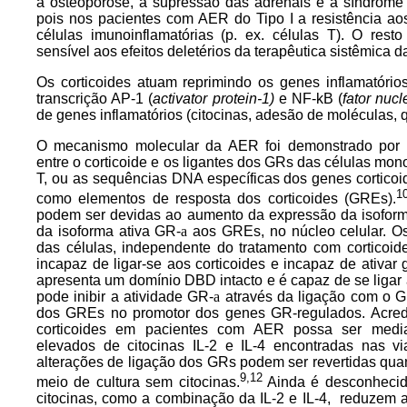
a osteoporose, a supressão das adrenais e a síndrome 
pois nos pacientes com AER do Tipo I a resistência ao
células imunoinflamatórias (p. ex. células T). O res
sensível aos efeitos deletérios da terapêutica sistêmica d
Os corticoides atuam reprimindo os genes inflamatórios,
transcrição AP-1 (
activator protein-1)
e NF-kB (
fator nucl
de genes inflamatórios (citocinas, adesão de moléculas, q
O mecanismo molecular da AER foi demonstrado por u
entre o corticoide e os ligantes dos GRs das células mono
T, ou as sequências DNA específicas dos genes cortico
1
como elementos de resposta dos corticoides (GREs).
podem ser devidas ao aumento da expressão da isofo
da isoforma ativa GR-
a
aos GREs, no núcleo celular. Os
das células, independente do tratamento com corticoid
incapaz de ligar-se aos corticoides e incapaz de ativar
apresenta um domínio DBD intacto e é capaz de se liga
pode inibir a atividade GR-
a
através da ligação com o 
dos GREs no promotor dos genes GR-regulados. Acredit
corticoides em pacientes com AER possa ser mediad
elevados de citocinas IL-2 e IL-4 encontradas nas vi
alterações de ligação dos GRs podem ser revertidas qu
9,12
meio de cultura sem citocinas.
Ainda é desconhecid
citocinas, como a combinação da IL-2 e IL-4, reduzem 