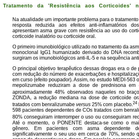
Tratamento da 'Resistência aos Corticoides'
Na atualidade um importante problema para o tratamento 
resposta reduzida aos efeitos anti-inflamatórios d
apresentam asma grave com resistência ao uso do cort
corticoide inalatório ou corticoide oral.
O primeiro imunobiológico utilizado no tratamento da as
monoclonal IgG1 humanizado derivado do DNA recombin
surgiram os imunobiológicos anti-IL-5 e na sequência anti-
O principal objetivo terapêutico dessas drogas era o de
com redução do número de exacerbações e hospitalizaçõ
em curso (efeito poupador). Assim, no estudo MEDI-563 o
mepolizumabe reduziram a dose de prednisona em
aproximadamente 48% observados naqueles no braço 
ZONDA, a redução mediana na dose de corticoide ora
24
tratados com benralizumabe
versus
25% com placebo.
598 pacientes dependentes de COs tratados com benral
80% conseguiram interromper o uso ou conseguiram red
Até o momento, o PONENTE destaca-se como o mai
gênero. Em pacientes com asma dependente de
significativamente o seu uso em cerca de 70%, sendo 