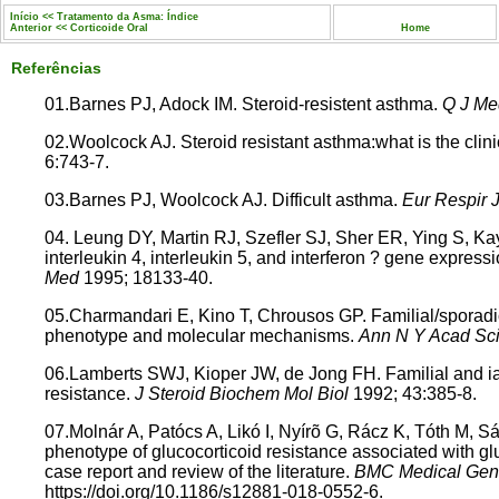
Início << Tratamento da Asma: Índice
Anterior << Corticoide Oral
Home
Referências
01.Barnes PJ, Adock IM. Steroid-resistent asthma.
Q J M
02.Woolcock AJ. Steroid resistant asthma:what is the clini
6:743-7.
03.Barnes PJ, Woolcock AJ. Difficult asthma.
Eur Respir 
04. Leung DY, Martin RJ, Szefler SJ, Sher ER, Ying S, Ka
interleukin 4, interleukin 5, and interferon ? gene express
Med
1995; 18133-40.
05.Charmandari E, Kino T, Chrousos GP. Familial/sporadic 
phenotype and molecular mechanisms.
Ann N Y Acad Sc
06.Lamberts SWJ, Kioper JW, de Jong FH. Familial and iat
resistance.
J Steroid Biochem Mol Biol
1992; 43:385-8.
07.Molnár A, Patócs A, Likó I, Nyírõ G, Rácz K, Tóth M, 
phenotype of glucocorticoid resistance associated with gl
case report and review of the literature.
BMC Medical Gen
https://doi.org/10.1186/s12881-018-0552-6.