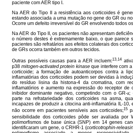
paciente com AER tipo I.
Na AER do Tipo II a resistência aos corticoides é gener
estando associada a uma mutação no gene do GR ou no
Ocorre um defeito irreversível do GR envolvendo todos os 
Na AER do Tipo II, os pacientes não apresentam deficiê
o número destes é extremamente baixo, o que parece se
pacientes são refratários aos efeitos colaterais dos cort
de GRs ocorra também em outros tecidos.
13,14
Outras possíveis causas para a AER incluem:
ativa
p38
mitogen-activated protein kinase
que interfere com a
corticoide; a formação de autoanticorpos contra a lip
inflamatórias dos corticoides podem ser devidas à indução
do resíduo lisina da histona-4 da cromatina, com r
inflamatórios e aumento na expressão do receptor de 
inibidor dominante negativo, competindo com o GR-
a
;
parte na refratariedade dos corticoides na asma, qu
incapazes de produzir a citocina anti-inflamatória IL-1
15
não ocorre em pacientes sensíveis aos corticoides;
pa
sensibilidade dos corticoides pôde ser avaliada por W
polimorfismos de base única (SNP) em 14 genes can
identificaram um gene, o CRHR-1 (
corticotrophin-releas
polimorfismo associado a menos responsividade 