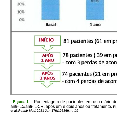
Figura 1 –
Porcentagem de pacientes em uso diário de 
anti-IL5/anti-IL-5R, após um e dois anos ou tratamento.
Fi
et al.
Respir Med
. 2021 Jan;176:106260
. ref.27