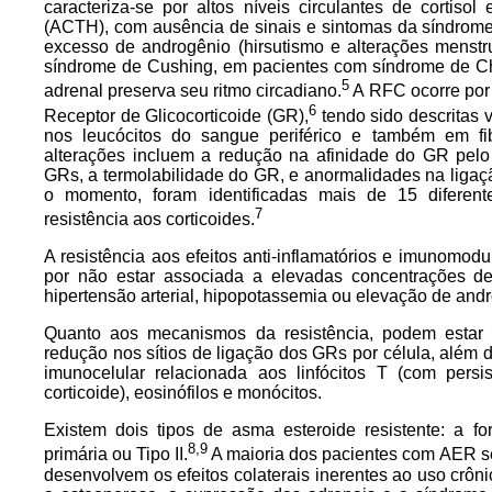
caracteriza-se por altos níveis circulantes de cortisol
(ACTH), com ausência de sinais e sintomas da síndrome
excesso de androgênio (hirsutismo e alterações menstr
síndrome de Cushing, em pacientes com síndrome de Chr
5
adrenal preserva seu ritmo circadiano.
A RFC ocorre por 
6
Receptor de Glicocorticoide (GR),
tendo sido descritas 
nos leucócitos do sangue periférico e também em fib
alterações incluem a redução na afinidade do GR pelo
GRs, a termolabilidade do GR, e anormalidades na lig
o momento, foram identificadas mais de 15 difer
7
resistência aos corticoides.
A resistência aos efeitos anti-inflamatórios e imunomod
por não estar associada a elevadas concentrações d
hipertensão arterial, hipopotassemia ou elevação de and
Quanto aos mecanismos da resistência, podem estar 
redução nos sítios de ligação dos GRs por célula, além 
imunocelular relacionada aos linfócitos T (com persi
corticoide), eosinófilos e monócitos.
Existem dois tipos de asma esteroide resistente: a f
8,9
primária ou Tipo II.
A maioria dos pacientes com AER se 
desenvolvem os efeitos colaterais inerentes ao uso crôn