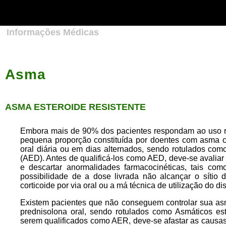
Strict-Transport-Security: max-age=31536000; includeSubDomains;
preload
meta http-equiv="Content-Type" content="text/html;
charset=iso-8859-1" />
Informações Médicas
Asma
ASMA ESTEROIDE RESISTENTE
Embora mais de 90% dos pacientes respondam ao uso re
pequena proporção constituída por doentes com asma c
oral diária ou em dias alternados, sendo rotulados co
(AED). Antes de qualificá-los como AED, deve-se avaliar
e descartar anormalidades farmacocinéticas, tais com
possibilidade de a dose livrada não alcançar o sítio
corticoide por via oral ou a má técnica de utilização do dis
Existem pacientes que não conseguem controlar sua 
prednisolona oral, sendo rotulados como Asmáticos est
serem qualificados como AER, deve-se afastar as causas 