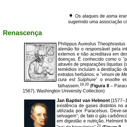
➧
Os ataques de asma eram
sugerindo uma associação com
Renascença
Philippus Aureolus Theophrastu
alemão foi o responsável pela i
externos e não acreditava em des
doenças. É conhecido como o "pa
através de preparações líquidas (
remédios incluíam a destilação d
extratos herbários; e "
vinum de Me
cura est Sulphure
" o enxofre e
19,20
falhassem.
(
Figura 8
– Parac
1567). Washington University Collection)
Jan Baptist van Helmont
(1577–16
existência de gases distintos no 
utilizada por Paracelsus. Deve-s
selvagem"; de fato o gás carbônic
em digestão e nutrição, Helmont fo
21