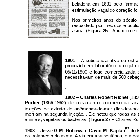
beladona em 1831 pelo farma
estimulação vagal do coração f
Nos primeiros anos do século X
respaldado por médicos e public
asma. (
Figura 25
– Anúncio de c
.
1901
– A substância ativa do estra
produzido em laboratório pelo quím
05/11/1900 e logo comercializada
necessitavam de mais de 500 cabeç
.
1902
–
Charles Robert Richet
(185
Portier
(1866-1962) descreveram o fenômeno da "anafil
injeções de extrato de anêmonas-do-mar (flor-das-pedr
morriam na segunda injeção... Ele notou que todas as 
animais, vegetais ou bactérias. (
Figura 27
– Charles Rob
57
1903
–
Jesse G.M. Bullowa
e
David M. Kaplan
do M
no tratamento da asma. A via era a subcutânea, e a do