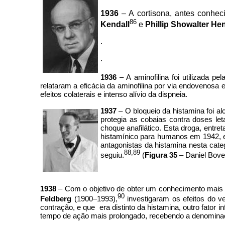
1936
– A cortisona, antes conheci
86
Kendall
e
Phillip Showalter H
.
.
1936
– A aminofilina foi utilizada
relataram a eficácia da aminofilina por via endovenos
efeitos colaterais e intenso alívio da dispneia.
1937
– O bloqueio da histamina foi a
protegia as cobaias contra doses le
choque anafilático. Esta droga, entre
histamínico para humanos em 1942, e
antagonistas da histamina nesta categ
88,89
seguiu.
(
Figura 35
– Daniel Bove
1938
– Com o objetivo de obter um conhecimento mais 
90
Feldberg
(1900–1993),
investigaram os efeitos do v
contração, e que era distinto da histamina, outro fator
tempo de ação mais prolongado, recebendo a denomin