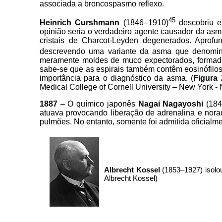
associada a broncospasmo reflexo.
45
Heinrich Curshmann
(1846–1910)
descobriu e
opinião seria o verdadeiro agente causador
da asma
cristais de Charcot-Leyden degenerados. Apro
descrevendo uma variante da asma que denominou
meramente moldes de muco expectorados, formado
sabe-se que as espirais também contêm eosinófilos 
importância para o diagnóstico da asma. (
Figura 
Medical College of Cornell University – New York 
1887
–
O químico japonês
Nagai Nagayoshi
(184
atuava provocando liberação de adrenalina e nora
pulmões. No entanto, somente foi admitida oficial
Albrecht Kossel
(1853–1927) isolou 
Albrecht Kossel)