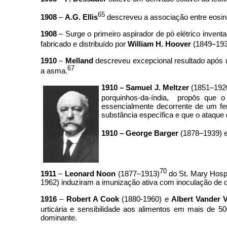
65
1908
–
A.G. Ellis
descreveu a associação entre eosin
1908
– Surge o primeiro aspirador de pó elétrico inve
fabricado e distribuído por
William H. Hoover
(1849–193
1910
–
Melland
descreveu excepcional resultado após ut
67
a asma.
1910 – Samuel J. Meltzer
(1851–1920
porquinhos-da-índia, propôs que o
essencialmente decorrente de um fe
substância específica e que o ataque
1910 –
George Barger
(1878–1939) 
70
1911
–
Leonard Noon
(1877–1913)
do St. Mary Hospit
1962) induziram a imunização ativa com inoculação de do
1916
–
Robert A Cook
(1880-1960) e
Albert Vander 
urticária e sensibilidade aos alimentos em mais de 50
dominante.