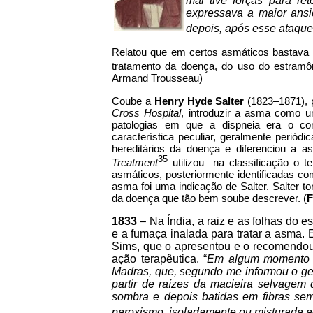
mal tive forças para re
expressava a maior ansi
depois, após esse ataque f
Relatou que em certos asmáticos bastava 
tratamento da doença, do uso do estramôni
Armand Trousseau)
Coube a
Henry Hyde Salter
(1823
–
1871), 
Cross
Hospital
, introduzir a asma como um
patologias em que a dispneia era o co
característica peculiar, geralmente periód
hereditários da doença e diferenciou a 
35
Treatment
utilizou na classificação o te
asmáticos, posteriormente identificadas com
asma foi uma indicação de Salter. Salter t
da doença que tão bem soube descrever. (
F
1833
– Na Índia, a raiz e as folhas do 
e a fumaça inalada para tratar a asma. 
Sims, que o apresentou e o recomendou 
ação terapêutica. “
Em algum momento d
Madras, que, segundo me informou o gen
partir de raízes da macieira selvagem d
sombra e depois batidas em fibras s
paroxismo, isoladamente ou misturada a