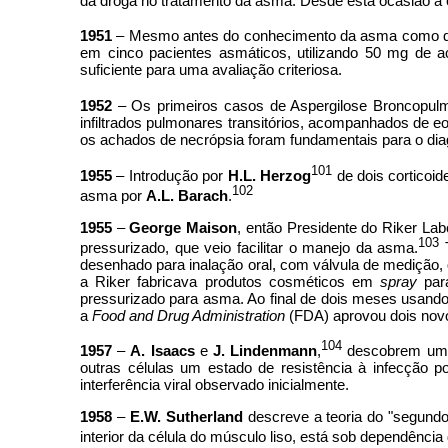
da droga no tratamento da asma.
Desde esta ocasião a 
1951
– Mesmo antes do conhecimento da asma como doença 
em cinco pacientes asmáticos, utilizando 50 mg de a
suficiente para uma avaliação criteriosa.
1952
– Os primeiros casos de Aspergilose Broncopulm
infiltrados pulmonares transitórios, acompanhados de eo
os achados de necrópsia foram fundamentais para o dia
101
1955
– Introdução por
H.L. Herzog
de dois corticoi
102
asma por
A.L. Barach
.
1955
–
George Maison
, então Presidente do Riker La
103
pressurizado, que veio facilitar o manejo da asma.
desenhado para inalação oral, com válvula de medição
a Riker fabricava produtos cosméticos em
spray
para
pressurizado para asma. Ao final de dois meses usando
a
Food and Drug Administration
(FDA) aprovou dois nov
104
1957
–
A. Isaacs
e
J. Lindenmann
,
descobrem um fa
outras células um estado de resistência à infecção 
interferência viral observado inicialmente.
1958
–
E.W. Sutherland
descreve a teoria do "segundo 
interior da célula do músculo liso, está sob dependência