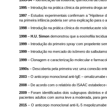
1995
– Introdução na prática clínica da primeira droga ant
1997
– Estudos experimentais confirmam a "Hipótese da
na primeira infância poderia ser uma explicação para o
1998
– Introdução na prática clínica do montelucaste só
1998
–
H.U. Simon
demonstrou que a eosinofilia tecidu
1999
– Introdução do primeiro
spray
com propelente sem
1999
– Introdução no mercado do isômero do salbutamol, o
1999
– Clonagem e caracterização molecular e farmacol
1990s
–
Descoberta pela primeira vez uma conexão entre
2003
– O anticorpo monoclonal anti-IgE – omalizumabe é
2008
– De acordo com o relatório do ISAAC estabelece-s
2009
–
Foram identificados dois subgrupos distintos e d
pacientes adultos com asma leve a moderada, para genes 
2015
– O anticorpo monoclonal anti-IL-5 mepolizumabe 