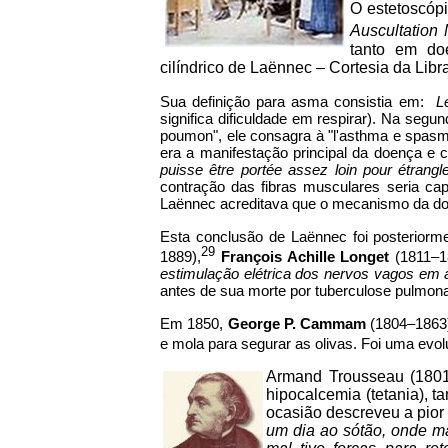
O estetoscópi
Auscultation
tanto em do
cilíndrico de Laënnec
–
Cortesia da Libr
Sua definição para asma consistia em:
L
significa dificuldade em respirar). Na segu
poumon", ele consagra à "l'asthma e spasm
era a manifestação principal da doença e ci
puisse être portée assez loin pour étrang
contração das fibras musculares seria ca
Laënnec acreditava que o mecanismo da do
Esta conclusão de Laënnec foi posteriorme
29
1889),
François Achille Longet
(1811–1
estimulação elétrica dos nervos vagos em 
antes de sua morte por tuberculose pulmona
Em 1850,
George P. Cammam
(1804–1863) 
e mola para segurar as olivas. Foi uma evo
Armand Trousseau (1801-
hipocalcemia (tetania), 
ocasião descreveu a pior 
um dia ao sótão, onde ma