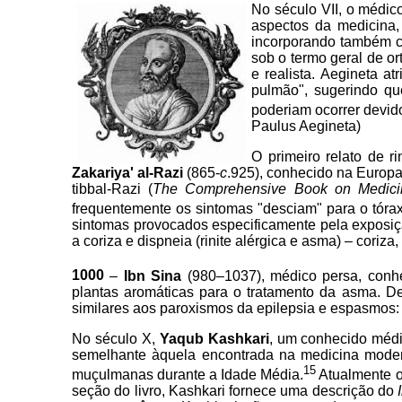
No século VII, o médi
aspectos da medicina,
incorporando também co
sob o termo geral de or
e realista. Aegineta 
pulmão", sugerindo qu
poderiam ocorrer devid
Paulus Aegineta)
O primeiro relato de r
Zakariya' al-Razi
(865-
c
.925), conhecido na Euro
tibbal-Razi (
The Comprehensive Book on Medici
frequentemente os sintomas "desciam" para o tórax
sintomas provocados especificamente pela exposiçã
a coriza e dispneia (rinite alérgica e asma) – coriz
1000
–
Ibn Sina
(980–1037), médico persa, conh
plantas aromáticas para o tratamento da asma.
De
similares aos paroxismos da epilepsia e espasmos: 
No século X,
Yaqub Kashkari
, um conhecido médi
semelhante àquela encontrada na medicina moder
15
muçulmanas durante a Idade Média.
Atualmente o 
seção do livro, Kashkari fornece uma descrição do