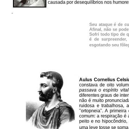
causada por desequilíbrios nos humores
.
Seu ataque é de c
Afinal, não se pod
Sofri todo tipo de 
é de surpreender,
esgotando seu fôleg
Aulus Cornelius Celsi
constava de oito volum
passava o espírito vita
diferentes graus de inte
não é muito pronunciad
ruidosa e trabalhosa,
"ortopneia". A primeir
comum: a respiração é 
peito e no hipocôndrio
uma leve tosse se soma 