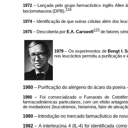
1972
– Lançada pelo grupo farmacêutico inglês Allen &
124
beclometasona (DPB).
1974
– Identificação de que outras células além dos leu
123
1975
– Descoberta por
E.A. Carswell
de fatores sér
1979
– Os experimentos de
Bengt I.
nos leucócitos permitiu a purificação e 
1980
– Purificação do alérgeno do ácaro da poeira
1980
– Foi comercializado o Fumarato de Cetotifeno
farmacodinâmicas particulares, com um efeito antagoni
de mediadores (leucotrienos, histamina, fator de ativaç
1980
– Introdução no mercado farmacêutico de novas
1982
– A interleucina 4 (IL-4) foi identificada co