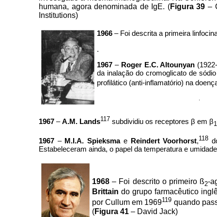
humana, agora denominada de IgE. (
Figura 39
– C
Institutions)
1966
– Foi descrita a primeira linfocin
.
1967
–
Roger E.C. Altounyan
(1922-
da inalação do cromoglicato de sódi
profilático (anti-inflamatório) na doenç
.
117
1967
–
A.M. Lands
subdividiu os receptores β em β
1
118
1967
–
M.I.A. Spieksma
e
Reindert Voorhorst
,
do
Estabeleceram ainda, o papel da temperatura e umidade
1968
– Foi descrito o primeiro ß
-a
2
Brittain
do grupo farmacêutico inglê
119
por Cullum em 1969
quando passo
(
Figura 41
– David Jack)