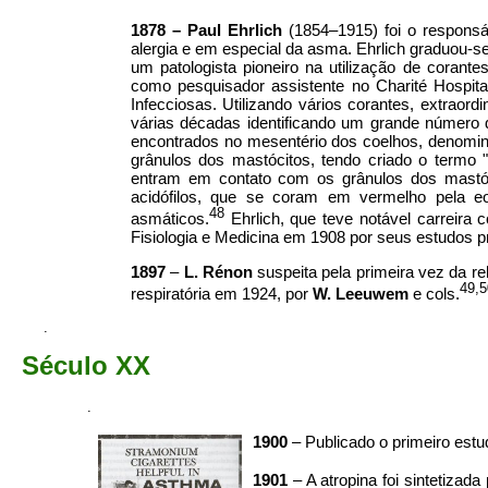
1878
–
Paul Ehrlich
(1854–1915) foi o responsá
alergia e em especial da asma. Ehrlich graduou-s
um patologista pioneiro na utilização de corante
como pesquisador assistente no Charité Hospi
Infecciosas. Utilizando vários corantes, extraor
várias décadas identificando um grande número 
encontrados no mesentério dos coelhos, denomi
grânulos dos mastócitos, tendo criado o termo
entram em contato com os grânulos dos mastócit
acidófilos, que se coram em vermelho pela eo
48
asmáticos.
Ehrlich, que teve notável carreira
Fisiologia e Medicina em 1908 por seus estudos p
1897
–
L. Rénon
suspeita pela primeira vez da r
49,5
respiratória em 1924, por
W. Leeuwem
e cols.
.
Século XX
.
1900
– Publicado o primeiro estu
1901
– A atropina foi sintetizad