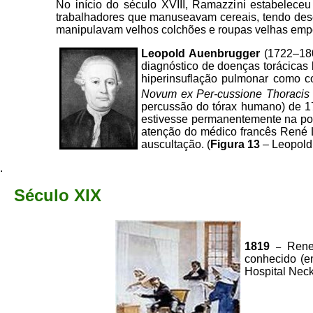
No início do século XVIII, Ramazzini estabeleceu
trabalhadores que manuseavam cereais, tendo des
manipulavam velhos colchões e roupas velhas empoe
Leopold Auenbrugger
(1722–18
diagnóstico de doenças torácicas 
hiperinsuflação pulmonar como c
Novum ex Per-cussione Thoracis 
percussão do tórax humano) de 1
estivesse permanentemente na pos
atenção do médico francês René 
auscultação. (
Figura 13
– Leopold
.
Século XIX
1819
Rene-
–
conhecido (en
Hospital Nec