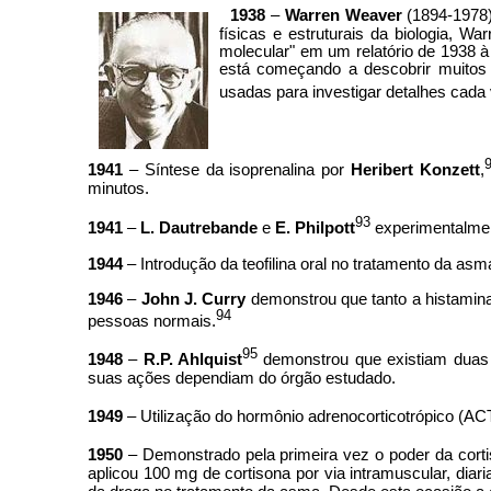
1938
–
Warren Weaver
(1894-1978)
físicas e estruturais da biologia, W
molecular" em um relatório de 1938 
está começando a descobrir muitos s
usadas para investigar detalhes cada
1941
– Síntese da isoprenalina por
Heribert Konzett
,
minutos.
93
1941
–
L. Dautrebande
e
E. Philpott
experimentalmen
1944
– Introdução da teofilina oral no tratamento da asm
1946
–
John J. Curry
demonstrou que tanto a histamina
94
pessoas normais.
95
1948
–
R.P. Ahlquist
demonstrou que existiam duas c
suas ações dependiam do órgão estudado.
1949
– Utilização do hormônio adrenocorticotrópico (A
1950
– Demonstrado pela primeira vez o poder da cort
aplicou 100 mg de cortisona por via intramuscular, dia