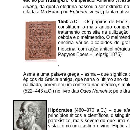
escrito por
Huang-Di
, "o Imperador Amarelo". Nesta
Huang
, da qual a efedrina passou a ser extraída no
citada a Ma Huang ou
Ephedra sinica
, planta nativ
1550 a.C.
– Os papiros de Ebers
constituem o mais antigo compên
tratamento consistia na utilizaçã
cebola e o meimendro. O meimendro
encerra vários alcaloides de gr
hioscina, com ação anticolinérgic
Papyros Ebers – Leipzig 1875)
.
Asma é uma palavra grega – asma – que significa of
épicos da Grécia antiga, que narra o último ano d
na Ilíada, porém em um contexto não médico, simple
(522–443 a.C.) no livro das
Odes Nemeias
; pelo d
Hipócrates
(460–370 a.C.) – que afas
princípios éticos e científicos, dist
paroxístico, mais severo do que uma 
vista como um castigo divino. Hipócr