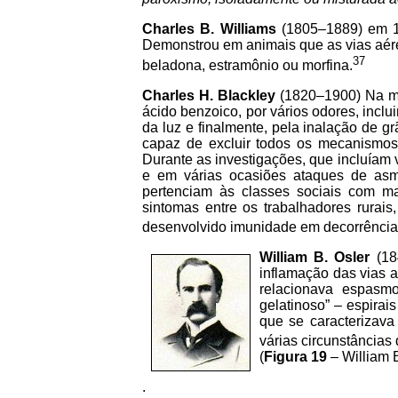
Charles B. Williams
(1805
–
1889) em 1
Demonstrou em animais que as vias aére
37
beladona, estramônio ou morfina.
Charles H. Blackley
(1820
–
1900) Na me
ácido benzoico, por vários odores, inclui
da luz e finalmente, pela inalação de g
capaz de excluir todos os mecanismos 
Durante as investigações, que incluíam
e em várias ocasiões ataques de as
pertenciam às classes sociais com ma
sintomas entre os trabalhadores rurais,
desenvolvido imunidade em decorrência
William B. Osler
(1
inflamação das vias 
relacionava espas
gelatinoso” – espira
que se caracterizava
várias circunstâncias
(
Figura 19
– William 
.