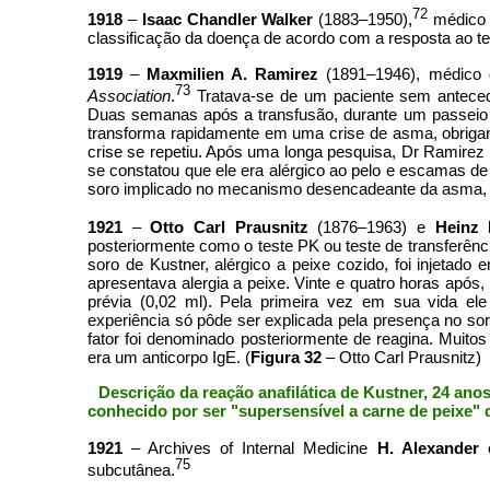
72
1918
–
Isaac Chandler Walker
(1883–1950),
médico 
classificação da doença de acordo com a resposta ao te
1919
–
Maxmilien A. Ramirez
(1891–1946), médico
73
Association
.
Tratava-se de um paciente sem anteced
Duas semanas após a transfusão, durante um passeio d
transforma rapidamente em uma crise de asma, obrigan
crise se repetiu. Após uma longa pesquisa, Dr Ramirez 
se constatou que ele era alérgico ao pelo e escamas de
soro implicado no mecanismo desencadeante da asma, qu
1921
–
Otto Carl Prausnitz
(1876–1963) e
Heinz 
posteriormente como o teste PK ou teste de transferênci
soro de Kustner, alérgico a peixe cozido, foi injetad
apresentava alergia a peixe. Vinte e quatro horas após
prévia (0,02 ml). Pela primeira vez em sua vida ele
experiência só pôde ser explicada pela presença no s
fator foi denominado posteriormente de reagina. Muito
era um anticorpo IgE. (
Figura 32
– Otto Carl Prausnitz)
Descrição da reação anafilática de Kustner, 24 anos
conhecido por ser "supersensível a carne de peixe" 
1921
– Archives of Internal Medicine
H. Alexander
75
subcutânea.