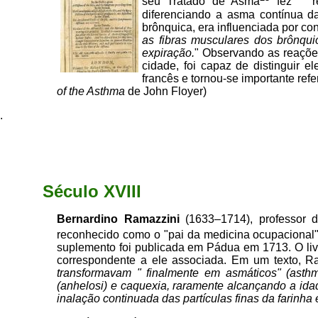
seu Tratado de Asma
fez
r
diferenciando a asma contínua d
brônquica, era influenciada por cond
as fibras musculares dos brônqu
expiração.
" Observando as reaçõe
cidade, foi capaz de distinguir 
francês e tornou-se importante ref
of the Asthma
de John Floyer)
.
Século XVIII
Bernardino Ramazzini
(1633–1714), professor 
reconhecido como o "pai da medicina ocupacional"
suplemento foi publicada em Pádua em 1713. O livr
correspondente a ele associada. Em um texto, Ra
transformavam " finalmente em asmáticos" (asthm
(anhelosi) e caquexia, raramente alcançando a id
inalação continuada das partículas finas da farinha e