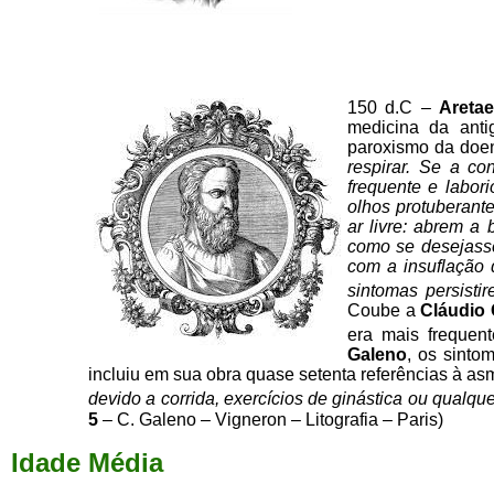
150 d.C –
Areta
medicina da anti
paroxismo da
doen
respirar. Se a co
frequente e labor
olhos protuberant
ar livre: abrem a
como se desejasse
com a insuflação 
sintomas persist
Coube a
Cláudio
era mais frequent
Galeno
, os sinto
incluiu em sua obra quase setenta referências à as
devido a corrida, exercícios de ginástica ou qualque
5
– C. Galeno – Vigneron – Litografia – Paris)
Idade Média