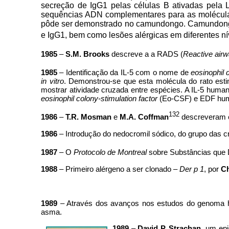
secreção de IgG1 pelas células B ativadas pela 
sequências ADN complementares para as moléculas
pôde ser demonstrado no camundongo. Camundongos
e IgG1, bem como lesões alérgicas em diferentes nív
1985
–
S.M. Brooks
descreve a a RADS (
Reactive air
1985
– Identificação da IL-5 com o nome de
eosinophil d
in vitro
. Demonstrou-se que esta molécula do rato est
mostrar atividade cruzada entre espécies. A IL-5 huma
eosinophil colony-stimulation factor
(Eo-CSF) e EDF hu
132
1986
–
T.R. Mosman
e
M.A. Coffman
descreveram em
1986
– Introdução do nedocromil sódico, do grupo das c
1987
– O
Protocolo de Montreal
sobre Substâncias que 
1988
– Primeiro alérgeno a ser clonado –
Der p 1
, por
C
1989
– Através dos avanços nos estudos do genoma hu
asma.
1989
–
David P. Strachan
, um ep