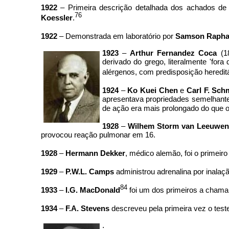
1922
– Primeira descrição detalhada dos achados d
76
Koessler
.
1922
– Demonstrada em laboratório por
Samson Raphae
1923
–
Arthur Fernandez Coca
(1
derivado do grego, literalmente 'fora
alérgenos, com predisposição hereditár
1924
–
Ko Kuei Chen
e
Carl F. Sch
apresentava propriedades semelhante
de ação era mais prolongado do que o
1928
–
Wilhem Storm van Leeuwen
provocou reação pulmonar em 16.
1928
–
Hermann Dekker
, médico alemão, foi o primeir
1929
–
P.W.L. Camps
administrou adrenalina por inalaç
84
1933
–
I.G. MacDonald
foi um dos primeiros a chamar
1934
–
F.A. Stevens
descreveu pela primeira vez o tes
.