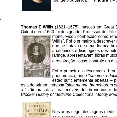
"pai de bioquímica".
(
Figura 9
– 
.
.
Thomas E Willis
(1621–1675) nasceu em Great Be
Oxford e em 1660 foi designado Professor de Filo
morte. Ficou conhecido como reno
Willis". Foi o primeiro a descrever
que se tratava de uma doença brôn
anatômicos e fisiológicos dos pul
laringe, apresentavam fibras musc
a respiração, tosse, controle do di
Foi o primeiro a descrever a bron
pneumônica) onde "
omnino à ducti
estão suficientemente abertas – po
esta de origem nervosa "
sine magna bronchiorum ob
a " câimbras das fibras móveis dos brônquios e d
Blocker History of Medicine Collections, Moody Medi
Nos anos seguintes alguns médico
25