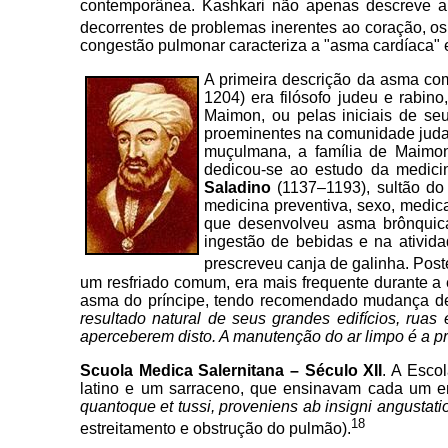
contemporânea. Kashkari não apenas descreve a 
decorrentes de problemas inerentes ao coração, os
congestão pulmonar caracteriza a "asma cardíaca" 
A primeira descrição da asma co
1204) era filósofo judeu e rabi
Maimon, ou pelas iniciais de s
proeminentes na comunidade jud
muçulmana, a família de Maimon
dedicou-se ao estudo da medicin
Saladino
(1137–1193), sultão do
medicina preventiva, sexo, medic
que desenvolveu asma brônquica
ingestão de bebidas e na ativida
prescreveu canja de galinha. Post
um resfriado comum, era mais frequente durante a 
asma do príncipe, tendo recomendado mudança de 
resultado natural de seus grandes edifícios, ruas
aperceberem disto. A manutenção do ar limpo é a pr
Scuola Medica Salernitana – Século XII
. A Esco
latino e um sarraceno, que ensinavam cada um e
quantoque et tussi, proveniens ab insigni angustati
18
estreitamento e obstrução do pulmão).