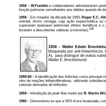
1958
–
W.Franklin
e colaboradores administraram pre
função pulmonar semelhantes aos obtidos quando de dos
1958
–
Em meados da década de 1950,
Roger E.C. Al
oriental,
Ammi visnaga
, cuja ação espasmolítica ou 
superaram quaisquer potenciais efeitos benéficos e o
106
levariam a descobertas valiosas (cromonas).
1958
–
Walter Edwin Brocklehu
bloqueada por anti-histamínicos. 
A), para distinguir de outras sub
Walter E. Brocklehurst)
.
1959-60
– A identificação dos linfócitos como principal
vitro
de reações linfoproliferativas, utilizando substâ
solúveis derivados de linfócitos.
1959
– Introdução do
peak flow meter
por
B. Martin Wri
1960
– Demonstrou-se que a SRS-A era insaturada, contin