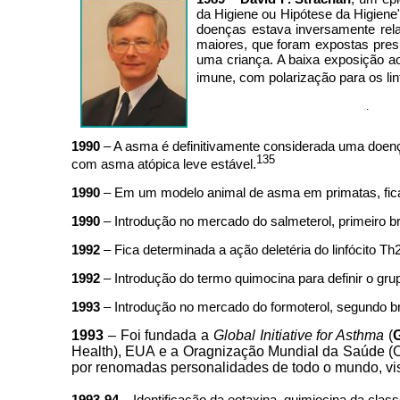
da Higiene ou Hipótese da Higiene
doenças estava inversamente rel
maiores, que foram expostas pres
uma criança. A baixa exposição ao
imune, com polarização para os lin
.
1990
– A asma é definitivamente considerada uma doença i
135
com asma atópica leve estável.
1990
– Em um modelo animal de asma em primatas, fic
1990
– Introdução no mercado do salmeterol, primeiro 
1992
– Fica determinada a ação deletéria do linfócito T
1992
– Introdução do termo quimocina para definir o gr
1993
– Introdução no mercado do formoterol, segundo br
1993
– Foi fundada a
Global Initiative for Asthma
(
Health), EUA e a Oragnização Mundial da Saúde 
por renomadas personalidades de todo o mundo, vi
1993-94
– Identificação da eotaxina, quimiocina da clas