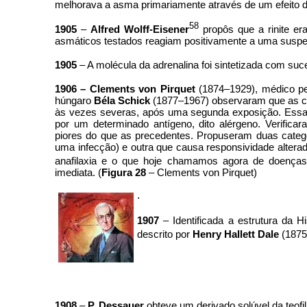
melhorava a asma primariamente através de um efeito 
58
1905
–
Alfred Wolff-Eisener
propôs que a rinite er
asmáticos testados reagiam positivamente a uma suspen
1905
–
A molécula da adrenalina foi sintetizada com suc
1906 – Clements von Pirquet
(1874–1929), médico pedi
húngaro
Béla Schick
(1877–1967) observaram que as cri
às vezes severas, após uma segunda exposição. Essa
por um determinado antígeno, dito alérgeno. Verifi
piores do que as precedentes. Propuseram duas categor
uma infecção) e outra que causa responsividade alterad
anafilaxia e o que hoje chamamos agora de doenças
imediata. (
Figura 28
– Clements von Pirquet)
.
1907
– Identificada a estrutura da 
descrito por
Henry Hallett Dale
(1875
1908
–
P. Dessauer
obteve um derivado solúvel da teofil