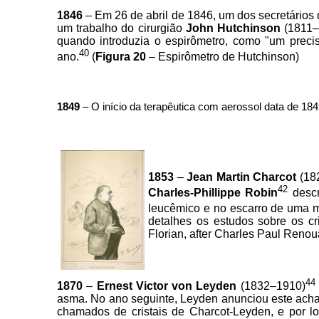
1846
– Em 26 de abril de 1846, um dos secretário
um trabalho do cirurgião
John Hutchinson
(1811–
quando introduzia o espirômetro, como "um preci
40
ano.
(
Figura 20
– Espirômetro de Hutchinson)
1849
– O início da terapêutica com aerossol data de 18
1853
–
Jean Martin Charcot
(182
42
Charles-Phillippe Robin
descr
leucêmico e no escarro de uma 
detalhes os estudos sobre os cr
Florian, after Charles Paul Renoua
44
1870
–
Ernest Victor von Leyden
(1832–1910)
asma. No ano seguinte, Leyden anunciou este acha
chamados de cristais de Charcot-Leyden, e por lo