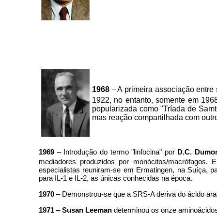
1968
–
A primeira associação entre s
1922, no entanto, somente em 196
popularizada como "Tríada de Samter
mas reação compartilhada com outros
1969
– Introdução do termo "linfocina" por
D.C. Dum
mediadores produzidos por monócitos/macrófagos.
especialistas reuniram-se em Ermatingen, na Suíça, pa
para IL-1 e IL-2, as únicas conhecidas na época.
1970
– Demonstrou-se que a SRS-A deriva do ácido araqu
1971
–
Susan Leeman
determinou os onze aminoácidos 