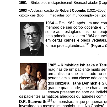
1961
– Síntese do metaproterenol. Broncodilatador β-ago
1963
–
A classificação de
Robert Coombs
(1921–2006)
citotóxicas (tipo II), mediadas por imunocomplexos (tipo I
1964
– Em 1962, após um ano como
membro de seu corpo docente e ju
sobre as prostaglandinas – um proj
pela primeira vez, e em 1964 anunc
em certas carnes e óleos vegetai
111
formar prostaglandinas.
(
Figura 
.
1965 – Kimishige Ishizaka
e
Teru
reaginas de um paciente muito sen
um antissoro que misturado ao s
pertenciam a uma classe não con
dos Ishizaka,
Hans Bennich
e
S.
grande quantidade, que chamaram 
estava presente no soro de indiv
os pacientes asmáticos alérgicos ou aqueles com r
114
D.R. Stanworth
,
demonstraram que pequenas qua
investigado a mesma imunoglobulina. Na Conferênc